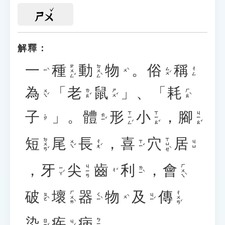
ㄕㄨ
解釋：
一
種
動
物
。
俗
稱
ㄓㄨㄥˇ
ㄉㄨㄥˋ
ㄙㄨˊ
ㄔㄥ
ㄧˋ
ㄨˋ
為
「
老
鼠
」、「
耗
ㄨㄟˊ
ㄌㄠˇ
ㄕㄨˇ
ㄏㄠˋ
子
」。
體
形
小
，
腳
ㄒㄧㄥˊ
ㄒㄧㄠˇ
ㄐㄧㄠˇ
ㄊㄧˇ
˙ㄗ
短
尾
長
，
喜
穴
居
ㄉㄨㄢˇ
ㄒㄩㄝˋ
ㄨㄟˇ
ㄔㄤˊ
ㄒㄧˇ
ㄐㄩ
，
牙
尖
齒
利
，
會
ㄏㄨㄟˋ
ㄐㄧㄢ
ㄧㄚˊ
ㄌㄧˋ
ㄔˇ
破
壞
器
物
及
傳
ㄏㄨㄞˋ
ㄔㄨㄢˊ
ㄆㄛˋ
ㄑㄧˋ
ㄐㄧˊ
ㄨˋ
染
疾
病
。
ㄅㄧㄥˋ
ㄖㄢˇ
ㄐㄧˊ