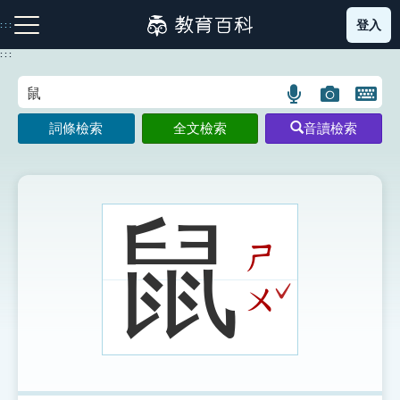
跳
登入
:::
到
主
:::
要
內
語
圖
開
容
注音索引圖示
筆畫索引圖示
部首索引表圖示
言
片
啟
詞條檢索
全文檢索
音讀檢索
搜
搜
鍵
尋
尋
盤
圖
圖
圖
示
示
示
鼠
ㄕ
網站導覽
ˇ
ㄨ
生字詞彙表
成語故事