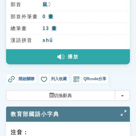
索引選單
部首
鼠
ㄕㄨˇ
知識索引
部首外筆畫
0
畫
單字索引
總筆畫
13
畫
生命大百科索引
漢語拼音
shǔ
播放
遊戲專區
教學應用
開啟關聯
列入收藏
QRcode分享
貓頭鷹博士
切換
切換辭典
教育部國語小字典
注音：