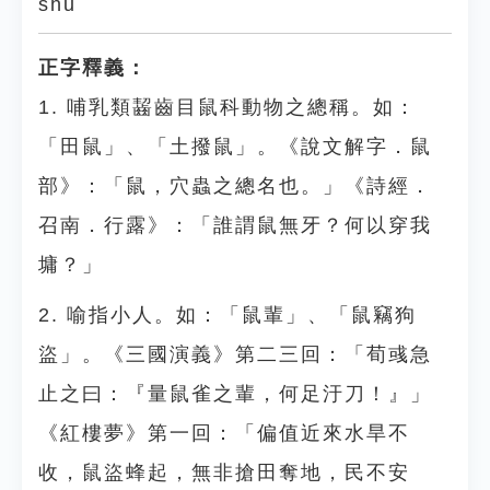
shǔ
正字釋義：
1. 哺乳類齧齒目鼠科動物之總稱。如：
「田鼠」、「土撥鼠」。《說文解字．鼠
部》：「鼠，穴蟲之總名也。」《詩經．
召南．行露》：「誰謂鼠無牙？何以穿我
墉？」
2. 喻指小人。如：「鼠輩」、「鼠竊狗
盜」。《三國演義》第二三回：「荀彧急
止之曰：『量鼠雀之輩，何足汙刀！』」
《紅樓夢》第一回：「偏值近來水旱不
收，鼠盜蜂起，無非搶田奪地，民不安