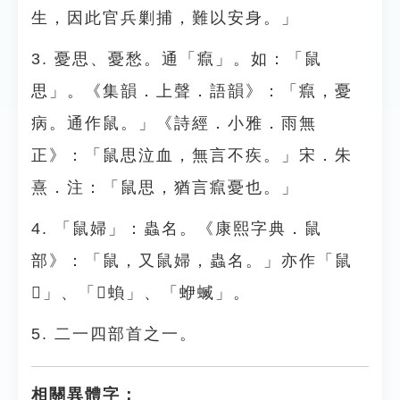
生，因此官兵剿捕，難以安身。」
3. 憂思、憂愁。通「癙」。如：「鼠
思」。《集韻．上聲．語韻》：「癙，憂
病。通作鼠。」《詩經．小雅．雨無
正》：「鼠思泣血，無言不疾。」宋．朱
熹．注：「鼠思，猶言癙憂也。」
4. 「鼠婦」：蟲名。《康熙字典．鼠
部》：「鼠，又鼠婦，蟲名。」亦作「鼠
𧌈」、「𧑓蝜」、「蛜蝛」。
5. 二一四部首之一。
相關異體字：