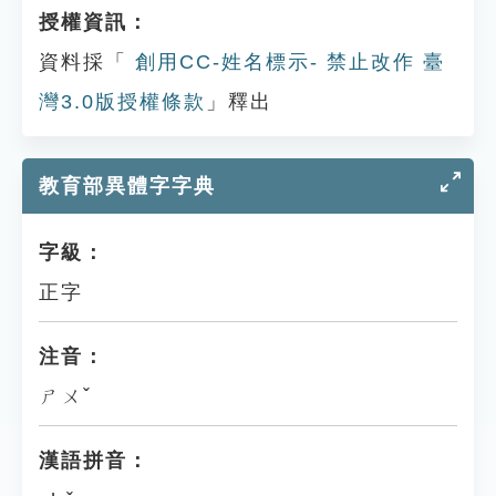
授權資訊：
資料採「
創用CC-姓名標示- 禁止改作 臺
灣3.0版授權條款
」釋出
教育部異體字字典
字級：
正字
注音：
ㄕㄨˇ
漢語拼音：