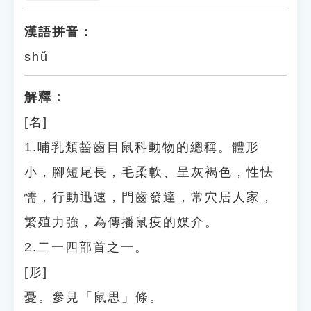
漢語拼音：
shǔ
解釋：
[名]
1.哺乳類齧齒目鼠科動物的總稱。體形
小，腳短尾長，毛柔軟、呈灰褐色，性怯
懦，行動迅速，門齒發達，常穴居人家，
繁殖力強，為傳播鼠疫的媒介。
2.二一四部首之一。
[形]
憂。參見「鼠思」條。