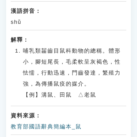
漢語拼音：
shǔ
解釋：
哺乳類齧齒目鼠科動物的總稱。體形
小，腳短尾長，毛柔軟呈灰褐色，性
怯懦，行動迅速，門齒發達，繁殖力
強，為傳播鼠疫的媒介。
【例】溝鼠、田鼠 △老鼠
資料來源：
教育部國語辭典簡編本_鼠