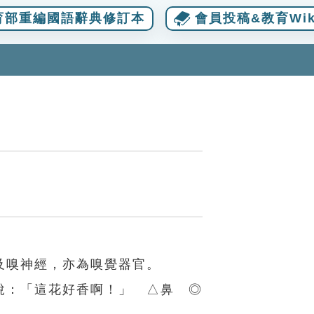
育部重編國語辭典修訂本
會員投稿&教育Wik
及嗅神經，亦為嗅覺器官。
說：「這花好香啊！」 △鼻 ◎