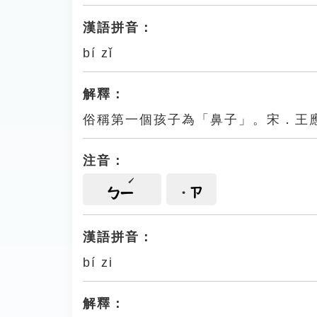
漢語拼音：
bí zǐ
解釋：
俗稱第一個孩子為「鼻子」。宋．王
注音：
ㄗ
ㄅㄧ
漢語拼音：
bí zi
解釋：