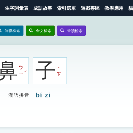
生字詞彙表
成語故事
索引選單
遊戲專區
教學應用
貓
詞條檢索
全文檢索
音讀檢索
鼻
子
ㄅ
˙
ˊ
ㄧ
ㄗ
bí zi
漢語拼音