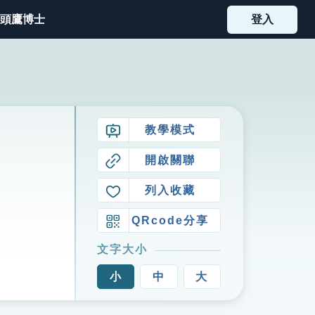
頭鷹博士
登入
教學模式
開啟關聯
列入收藏
QRcode分享
文字大小
小
中
大