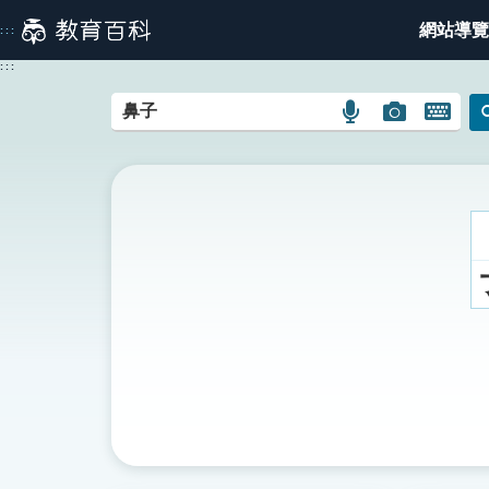
跳
網站導覽
:::
到
主
:::
要
內
語
圖
開
容
言
片
啟
搜
搜
鍵
尋
尋
盤
圖
圖
圖
示
示
示