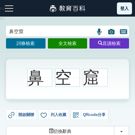
跳
登入
:::
到
主
:::
要
內
語
圖
開
容
注音索引圖示
筆畫索引圖示
部首索引表圖示
言
片
啟
詞條檢索
全文檢索
音讀檢索
搜
搜
鍵
尋
尋
盤
圖
圖
圖
示
示
示
鼻
空
窟
網站導覽
生字詞彙表
開啟關聯
列入收藏
QRcode分享
成語故事
切換
切換辭典