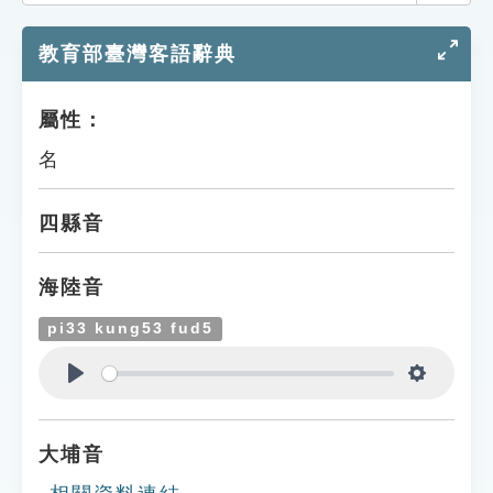
索引選單
教育部臺灣客語辭典
知識索引
單字索引
屬性：
生命大百科索引
名
遊戲專區
四縣音
教學應用
海陸音
貓頭鷹博士
pi33 kung53 fud5
Play
Settings
大埔音