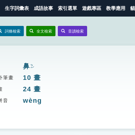
生字詞彙表
成語故事
索引選單
遊戲專區
教學應用
貓
詞條檢索
全文檢索
音讀檢索
鼻
ㄅㄧˊ
10
畫
外筆畫
24
畫
畫
wèng
拼音