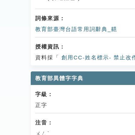
詞條來源：
教育部臺灣台語常用詞辭典_齆
授權資訊：
資料採「
創用CC-姓名標示- 禁止改
教育部異體字字典
字級：
正字
注音：
ㄨㄥˋ