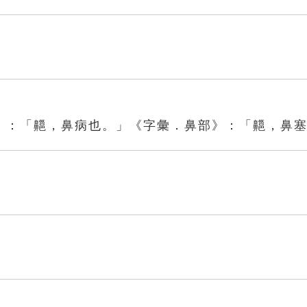
》：「齆，鼻病也。」《字彙．鼻部》：「齆，鼻