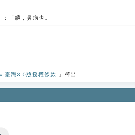
》：「齆，鼻病也。」
作 臺灣3.0版授權條款
」釋出