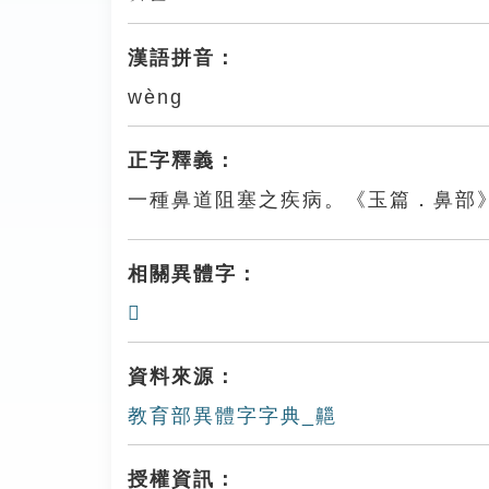
漢語拼音：
wèng
正字釋義：
一種鼻道阻塞之疾病。《玉篇．鼻部
相關異體字：
𪖵
資料來源：
教育部異體字字典_齆
授權資訊：