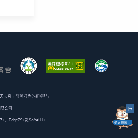
妥之處，請隨時與我們聯絡。
有限公司
57+、Edge79+及Safari11+
貓頭鷹博士