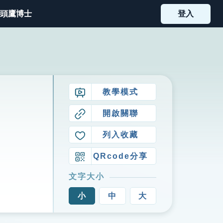
頭鷹博士
登入
教學模式
開啟關聯
列入收藏
QRcode分享
文字大小
小
中
大