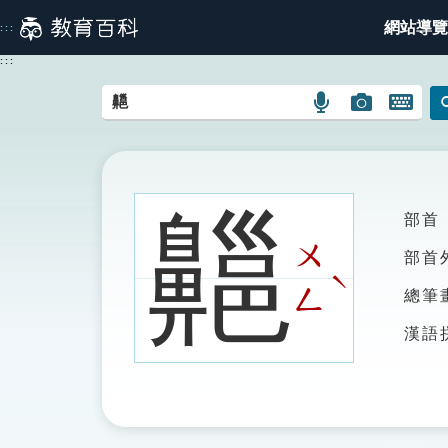
跳
網站導覽
:::
到
主
:::
要
內
語
圖
開
容
言
片
啟
搜
搜
鍵
尋
尋
盤
圖
圖
圖
齆
部首
示
示
示
ㄨ
部首
ˋ
ㄥ
總筆
漢語