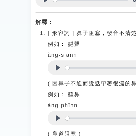
Play
解釋：
[
形容詞
]
鼻子阻塞，發音不清
例如：
齆聲
àng-siann
Play
( 因鼻子不通而說話帶著很濃的鼻
例如：
齆鼻
àng-phīnn
Play
( 鼻道阻塞 )