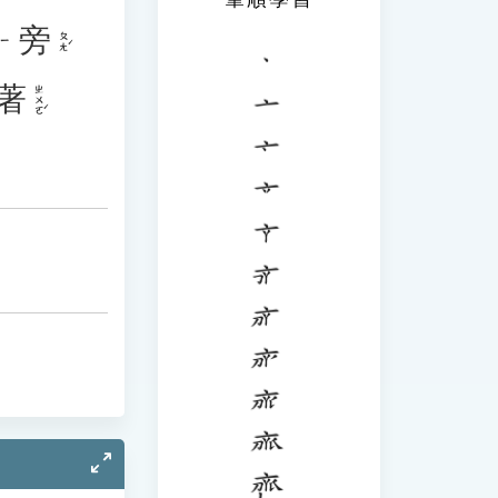
旁
ㄆㄤˊ
ㄧ
著
ㄓㄨㄛˊ