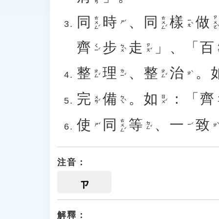
同
時
、
同
樣
做
ㄊㄨㄥˊ
ㄊㄨㄥˊ
ㄗㄨㄛˋ
ㄧㄤˋ
ㄕˊ
齊
步
走
」、「
百
ㄑㄧˊ
ㄅㄨˋ
ㄗㄡˇ
ㄅ
整
理
、
整
治
。
ㄓㄥˇ
ㄌㄧˇ
ㄓㄥˇ
ㄓˋ
完
備
。
如
：「
齊
ㄨㄢˊ
ㄅㄟˋ
ㄖㄨˊ
ㄑ
使
同
等
、
一
致
ㄊㄨㄥˊ
ㄉㄥˇ
ㄕˇ
ㄧˊ
ㄓˋ
注音：
ㄗ
解釋：