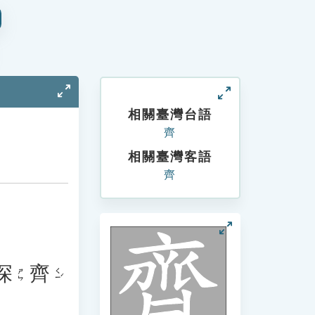
相關臺灣台語
齊
相關臺灣客語
齊
深
齊
ㄑㄧˊ
ㄕㄣ