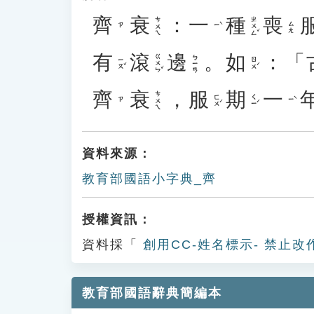
齊
衰
：
一
種
喪
ㄓㄨㄥˇ
ㄘㄨㄟ
ㄙㄤ
ㄧˋ
ㄗ
有
滾
邊
。
如
：「
ㄍㄨㄣˇ
ㄅㄧㄢ
ㄧㄡˇ
ㄖㄨˊ
齊
衰
，
服
期
一
ㄘㄨㄟ
ㄈㄨˊ
ㄑㄧˊ
ㄧˋ
ㄗ
資料來源：
教育部國語小字典_齊
授權資訊：
資料採「
創用CC-姓名標示- 禁止改
教育部國語辭典簡編本