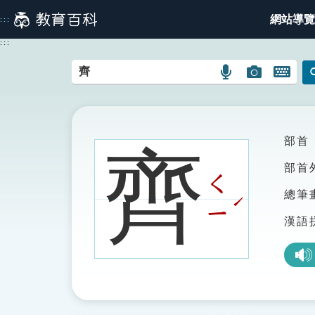
跳
網站導覽
:::
到
主
:::
要
內
語
圖
開
容
言
片
啟
搜
搜
鍵
尋
尋
盤
圖
圖
圖
部首
齊
示
示
示
部首
ㄑ
總筆
ˊ
ㄧ
漢語