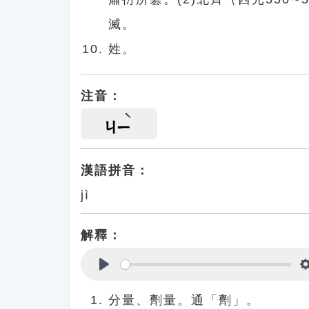
滅。
姓。
注音：
ㄐㄧ
漢語拼音：
jì
解釋：
Play
分量、劑量。通「劑」。