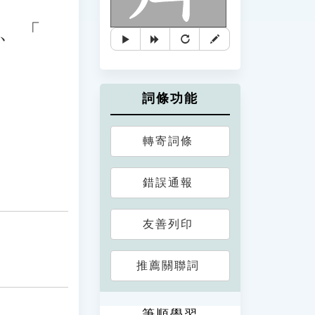
、「
詞條功能
轉寄詞條
錯誤通報
友善列印
推薦關聯詞
筆順學習