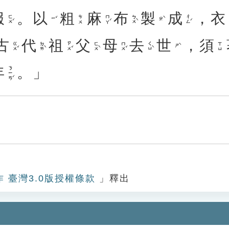
服
。
以
粗
麻
布
製
成
，
衣
ㄈㄨˊ
ㄇㄚˊ
ㄅㄨˋ
ㄔㄥˊ
ㄘㄨ
ㄧˇ
ㄓˋ
古
代
祖
父
母
去
世
，
須
ㄍㄨˇ
ㄉㄞˋ
ㄗㄨˇ
ㄈㄨˋ
ㄇㄨˇ
ㄑㄩˋ
ㄒㄩ
ㄕˋ
年
。」
ㄋㄧㄢˊ
作 臺灣3.0版授權條款
」釋出