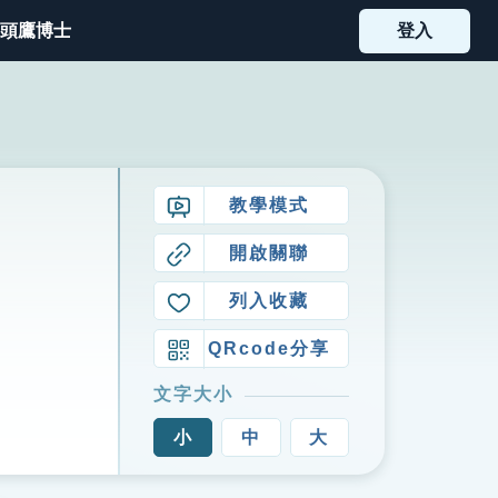
頭鷹博士
登入
教學模式
開啟關聯
列入收藏
QRcode分享
文字大小
小
中
大