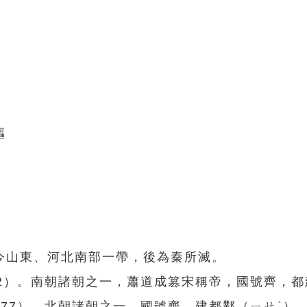
驅
今山東、河北南部一帶，後為秦所滅。
502）。南朝諸朝之一，蕭道成篡宋稱帝，國號齊，
∼577）。北朝諸朝之一，國號齊，建都鄴（ㄧㄝˋ）