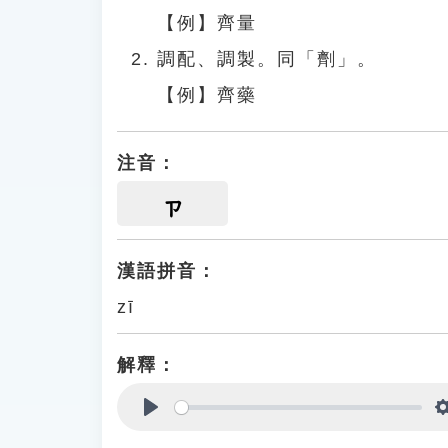
【例】齊量
調配、調製。同「劑」。
【例】齊藥
注音：
ㄗ
漢語拼音：
zī
解釋：
Play