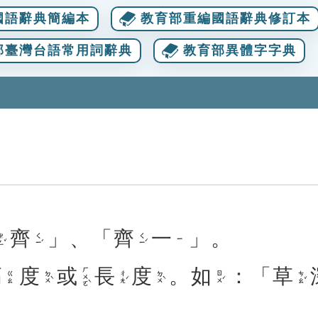
國語辭典簡編本
教育部重編國語辭典修訂本
部臺灣台語常用詞辭典
教育部異體字字典
齊
」、「
齊
一
」。
ㄥˇ
ㄑㄧˊ
ㄑㄧˊ
ㄧ
高
度
或
長
度
。
如
：「
草
ㄏㄨㄛˋ
ㄉㄨˋ
ㄔㄤˊ
ㄉㄨˋ
ㄖㄨˊ
ㄘㄠˇ
ㄍㄠ