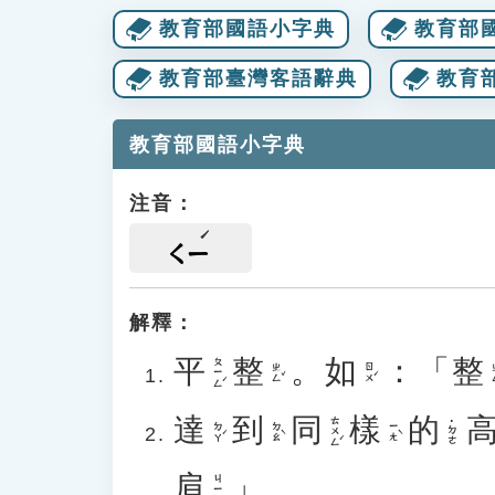
教育部國語小字典
教育部
教育部臺灣客語辭典
教育
教育部國語小字典
注音：
ㄑㄧ
解釋：
平
整
。
如
：「
整
ㄆㄧㄥˊ
ㄓㄥˇ
ㄖㄨˊ
ㄓ
達
到
同
樣
的
ㄊㄨㄥˊ
˙ㄉㄜ
ㄉㄚˊ
ㄉㄠˋ
ㄧㄤˋ
肩
」。
ㄐㄧㄢ