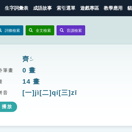
生字詞彙表
成語故事
索引選單
遊戲專區
教學應用
貓
詞條檢索
全文檢索
音讀檢索
齊
ㄑㄧˊ
0
畫
外筆畫
14
畫
畫
[一]jì[二]qí[三]zī
拼音
播放