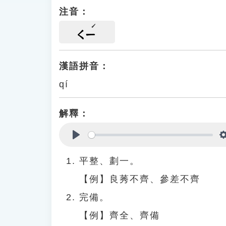
注音：
ㄑㄧ
漢語拼音：
qí
解釋：
Play
平整、劃一。
【例】良莠不齊、參差不齊
完備。
【例】齊全、齊備