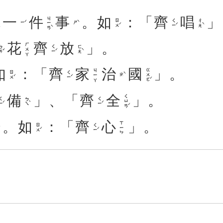
一
件
事
。
如
：「
齊
唱
」
ㄐㄧㄢˋ
ㄖㄨˊ
ㄑㄧˊ
ㄔㄤˋ
ㄧˊ
ㄕˋ
花
齊
放
」。
ㄏㄨㄚ
ㄞˇ
ㄑㄧˊ
ㄈㄤˋ
如
：「
齊
家
治
國
」。
ㄍㄨㄛˊ
ㄐㄧㄚ
ㄖㄨˊ
ㄑㄧˊ
ㄓˋ
備
」、「
齊
全
」。
ㄑㄩㄢˊ
ㄧˊ
ㄅㄟˋ
ㄑㄧˊ
。
如
：「
齊
心
」。
ㄒㄧㄣ
ㄖㄨˊ
ㄑㄧˊ