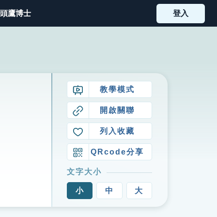
頭鷹博士
登入
教學模式
開啟關聯
列入收藏
QRcode分享
文字大小
小
中
大