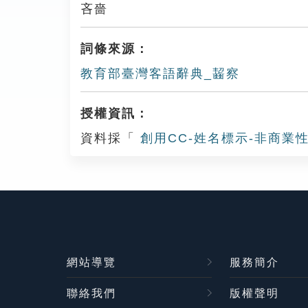
吝嗇
詞條來源：
教育部臺灣客語辭典_齧察
授權資訊：
資料採「
創用CC-姓名標示-非商業性
網站導覽
服務簡介
聯絡我們
版權聲明