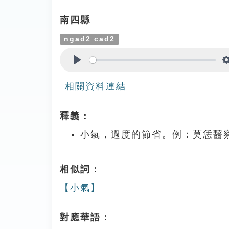
南四縣
ngad2 cad2
Play
相關資料連結
釋義：
小氣，過度的節省。例：莫恁齧
相似詞：
【小氣】
對應華語：