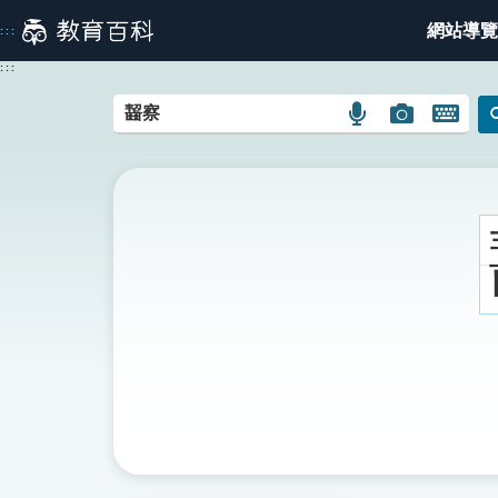
跳
網站導覽
:::
到
主
:::
要
內
語
圖
開
容
言
片
啟
搜
搜
鍵
尋
尋
盤
圖
圖
圖
示
示
示