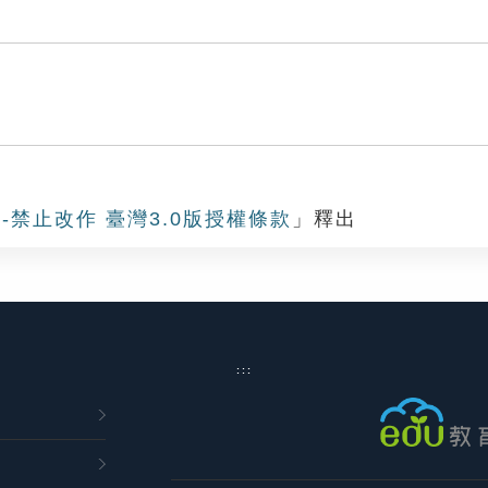
-禁止改作 臺灣3.0版授權條款
」釋出
:::