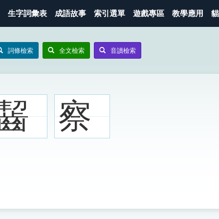
生字詞彙表
成語故事
索引選單
遊戲專區
教學應用
貓
詞條檢索
全文檢索
音讀檢索
齧
察