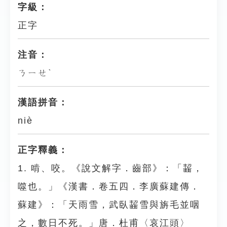
字級：
正字
注音：
ㄋㄧㄝˋ
漢語拼音：
niè
正字釋義：
1. 啃、咬。《說文解字．齒部》：「齧，
噬也。」《漢書．卷五四．李廣蘇建傳．
蘇建》：「天雨雪，武臥齧雪與旃毛並咽
之，數日不死。」唐．杜甫〈哀江頭〉