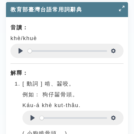
教育部臺灣台語常用詞辭典
音讀：
khè/khuè
Play
Settings
解釋：
[
動詞
]
啃、齧咬。
例如：
狗仔齧骨頭。
Káu-á khè kut-thâu.
Play
Settings
( 小狗啃骨頭。 )