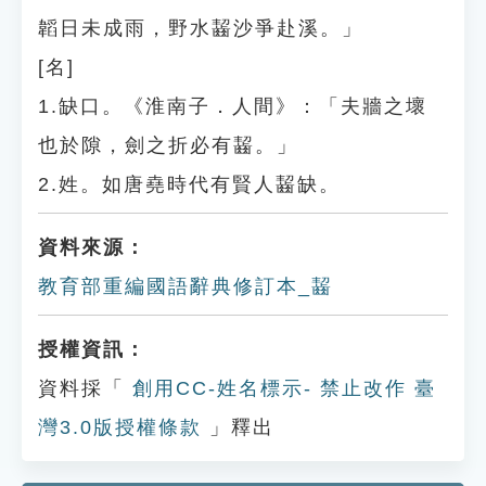
韜日未成雨，野水齧沙爭赴溪。」
[名]
1.缺口。《淮南子．人間》：「夫牆之壞
也於隙，劍之折必有齧。」
2.姓。如唐堯時代有賢人齧缺。
資料來源：
教育部重編國語辭典修訂本_齧
授權資訊：
資料採「
創用CC-姓名標示- 禁止改作 臺
灣3.0版授權條款
」釋出