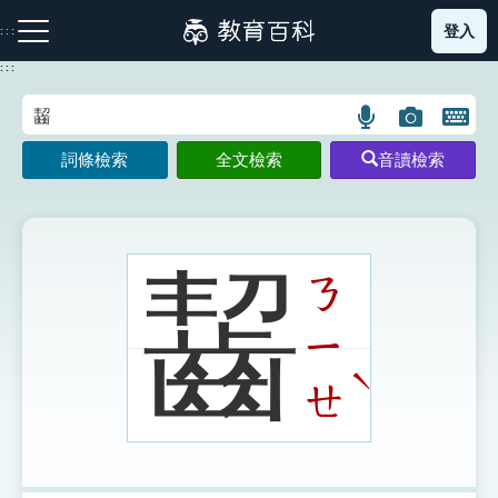
跳
登入
:::
到
主
:::
要
內
語
圖
開
容
注音索引圖示
筆畫索引圖示
部首索引表圖示
言
片
啟
詞條檢索
全文檢索
音讀檢索
搜
搜
鍵
尋
尋
盤
圖
圖
圖
示
示
示
齧
ㄋ
ㄧ
網站導覽
ˋ
ㄝ
生字詞彙表
成語故事