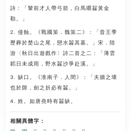
詩：「輦前才人帶弓箭，白馬嚼齧黃金
勒。」
2. 侵蝕。《戰國策．魏策二》：「昔王季
歷葬於楚山之尾，戀水齧其墓。」宋．陸
游〈秋日出遊戲作〉詩二首之二：「薄雲
韜日未成雨，野水齧沙爭赴溪。」
3. 缺口。《淮南子．人間》：「夫牆之壞
也於隙，劍之折必有齧。」
4. 姓。如唐堯時有齧缺。
相關異體字：