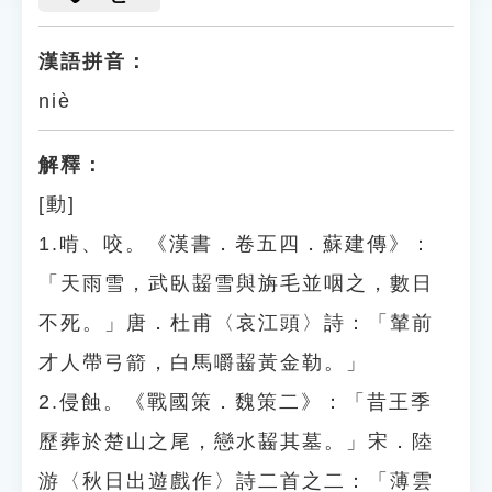
漢語拼音：
niè
解釋：
[動]
1.啃、咬。《漢書．卷五四．蘇建傳》：
「天雨雪，武臥齧雪與旃毛並咽之，數日
不死。」唐．杜甫〈哀江頭〉詩：「輦前
才人帶弓箭，白馬嚼齧黃金勒。」
2.侵蝕。《戰國策．魏策二》：「昔王季
歷葬於楚山之尾，戀水齧其墓。」宋．陸
游〈秋日出遊戲作〉詩二首之二：「薄雲