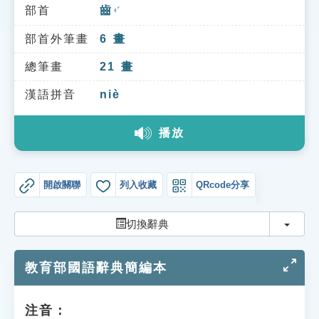
索引選單
部首
齒
ㄔˇ
知識索引
部首外筆畫
6
畫
單字索引
總筆畫
21
畫
生命大百科索引
漢語拼音
niè
播放
遊戲專區
教學應用
開啟關聯
列入收藏
QRcode分享
貓頭鷹博士
切換
切換辭典
教育部國語辭典簡編本
注音：