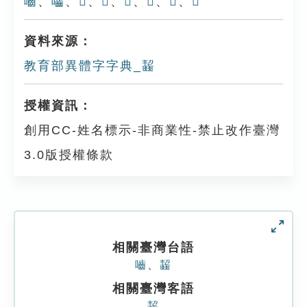
嚙
、
囓
、
𠼜
、
𪘅
、
𪘖
、
𪙓
、
𠲼
、
𪗘
資料來源：
教育部異體字字典_齧
授權資訊：
創用CC-姓名標示-非商業性-禁止改作臺灣
3.0版授權條款
相關臺灣台語
嚙
、
齧
相關臺灣客語
齧