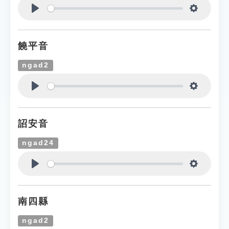
Play
Settings
饒平音
ngad2
Play
Settings
詔安音
ngad24
Play
Settings
南四縣
ngad2