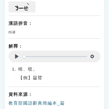
ㄋㄧㄝ
漢語拼音：
niè
解釋：
Play
Settings
啃、咬。
【例】齧臂
資料來源：
教育部國語辭典簡編本_齧