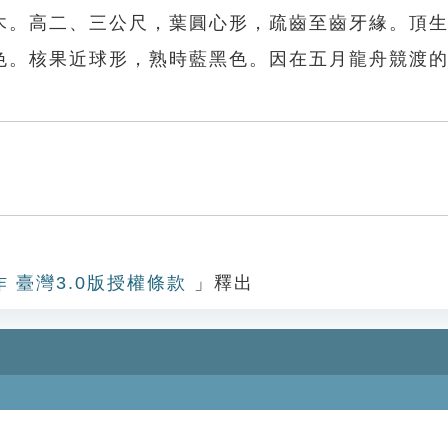
木。高二、三公尺，葉圓心形，疏齒至齒牙緣。頂
色。核果近球形，熟時藍黑色。因在五月龍舟競渡
。
作 臺灣3.0版授權條款
」釋出