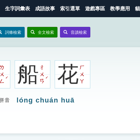
生字詞彙表
成語故事
索引選單
遊戲專區
教學應用
貓
詞條檢索
全文檢索
音讀檢索
船
花
ㄌ
ㄔ
ㄏ
ㄨ
ㄨ
ㄨ
ˊ
ˊ
ㄥ
ㄢ
ㄚ
lóng chuán huā
拼音