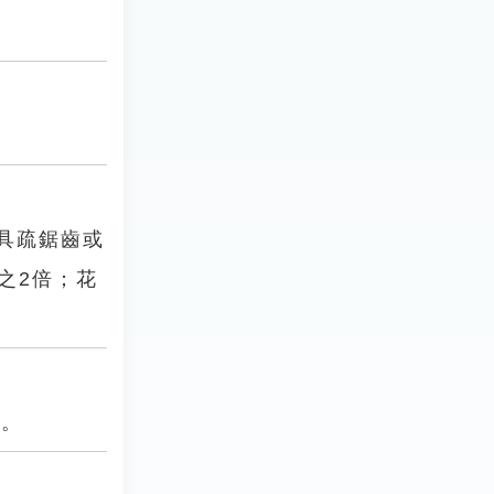
具疏鋸齒或
之2倍；花
等。