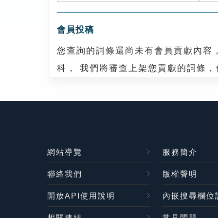
會員投稿
您查詢的詞條還尚未有會員貢獻內容
科， 我們將審查上架您貢獻的詞條
網站導覽
服務簡介
聯絡我們
版權聲明
開放API使用說明
內嵌搜尋欄位
相關連結
常見問題