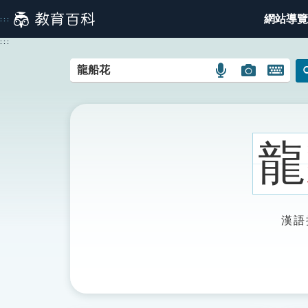
跳
網站導覽
:::
到
主
:::
要
內
語
圖
開
容
言
片
啟
搜
搜
鍵
尋
尋
盤
圖
圖
圖
龍
示
示
示
漢語