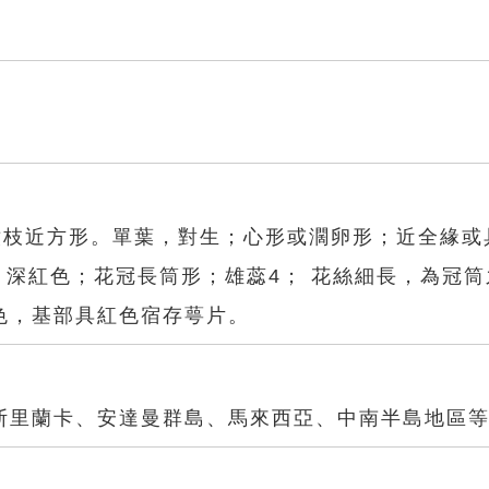
嫩枝近方形。單葉，對生；心形或濶卵形；近全緣或
，深紅色；花冠長筒形；雄蕊4； 花絲細長，為冠筒
色，基部具紅色宿存萼片。
斯里蘭卡、安達曼群島、馬來西亞、中南半島地區