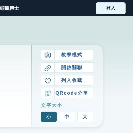
頭鷹博士
登入
教學模式
開啟關聯
列入收藏
QRcode分享
文字大小
小
中
大