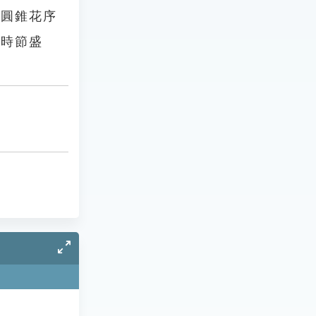
生圓錐花序
的時節盛