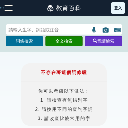
跳
登入
:::
到
主
:::
要
內
語
圖
開
容
注音索引圖示
筆畫索引圖示
部首索引表圖示
言
片
啟
詞條檢索
全文檢索
音讀檢索
搜
搜
鍵
尋
尋
盤
圖
圖
圖
示
示
示
不存在著這個詞條喔
網站導覽
你可以考慮以下做法：
1. 請檢查有無錯別字
生字詞彙表
2. 請換用不同的查詢字詞
成語故事
3. 請改查比較常用的字