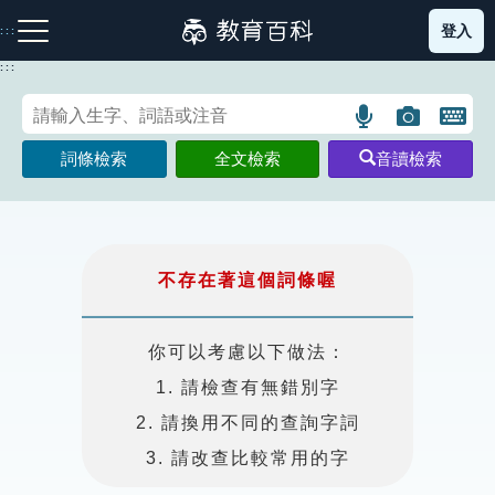
跳
登入
:::
到
主
:::
要
內
語
圖
開
容
注音索引圖示
筆畫索引圖示
部首索引表圖示
言
片
啟
詞條檢索
全文檢索
音讀檢索
搜
搜
鍵
尋
尋
盤
圖
圖
圖
示
示
示
不存在著這個詞條喔
網站導覽
你可以考慮以下做法：
1. 請檢查有無錯別字
生字詞彙表
2. 請換用不同的查詢字詞
成語故事
3. 請改查比較常用的字