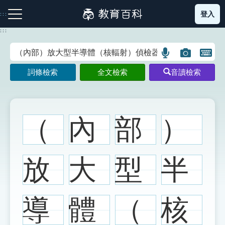
跳
登入
:::
到
主
:::
要
內
語
圖
開
容
注音索引圖示
筆畫索引圖示
部首索引表圖示
言
片
啟
詞條檢索
全文檢索
音讀檢索
搜
搜
鍵
尋
尋
盤
圖
圖
圖
示
示
示
（
內
部
）
網站導覽
放
大
型
半
生字詞彙表
導
體
（
核
成語故事