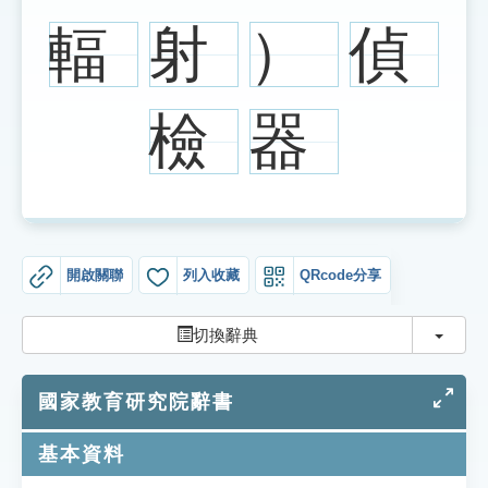
索引選單
輻
射
）
偵
知識索引
單字索引
檢
器
生命大百科索引
遊戲專區
教學應用
開啟關聯
列入收藏
QRcode分享
貓頭鷹博士
切換
切換辭典
國家教育研究院辭書
基本資料