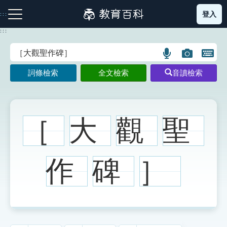
跳
登入
:::
到
主
:::
要
內
語
圖
開
容
注音索引圖示
筆畫索引圖示
部首索引表圖示
言
片
啟
詞條檢索
全文檢索
音讀檢索
搜
搜
鍵
尋
尋
盤
圖
圖
圖
示
示
示
［
大
觀
聖
網站導覽
作
碑
］
生字詞彙表
成語故事