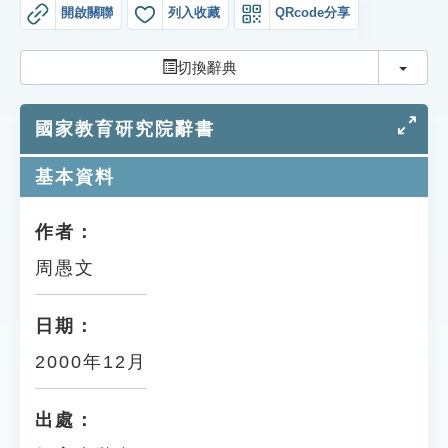
索引選單
開啟關聯
列入收藏
QRcode分享
知識索引
切換
切換辭典
單字索引
國家教育研究院辭書
生命大百科索引
基本資料
遊戲專區
作者：
教學應用
周愚文
貓頭鷹博士
日期：
2000年12月
出處：