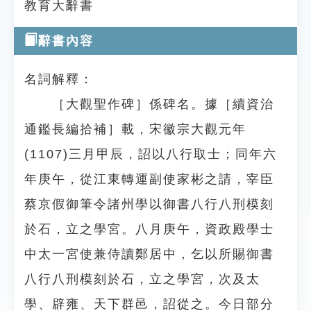
教育大辭書
辭書內容
名詞解釋：
［大觀聖作碑］係碑名。據［續資治
通鑑長編拾補］載，宋徽宗大觀元年
(1107)三月甲辰，詔以八行取士；同年六
年庚午，從江東轉運副使家彬之請，宰臣
蔡京假御筆令諸州學以御書八行八刑模刻
於石，立之學宮。八月庚午，資政殿學士
中太一宮使兼侍讀鄭居中，乞以所賜御書
八行八刑模刻於石，立之學宮，次及太
學、辟雍、天下群邑，詔從之。今日部分