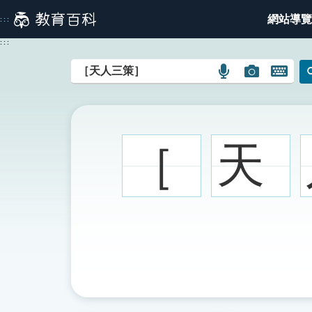
跳
網站導覽
:::
到
主
:::
要
內
語
圖
開
容
言
片
啟
搜
搜
鍵
尋
尋
盤
圖
圖
圖
［
天
示
示
示