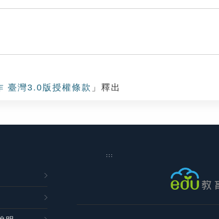
作 臺灣3.0版授權條款
」釋出
:::