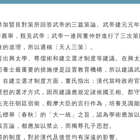
加賢良對策所回答武帝的三篇策論。武帝建元元年
得薦舉，覲見武帝；武帝一連與董仲舒進行了三次策
衰的道理，所以通稱〔天人三策〕。
出興太學、尊儒術和建立選才制度等建議。在興太
而養士最重要的措施便是設置教育機構，所以建議
。在建立選才制度方面，董氏指出：漢代當時政府
理想的選才方式，因而建議應規定諸侯國王相、郡
先充任朝廷宿衛，觀摩大臣的言行作為，培養見識
氏標舉〔春秋〕的「大一統」之旨，認為學術應加
或言論，都應加以禁止，而獨尊孔子思想。
的制度，對於漢代及後世均有深遠的影響。