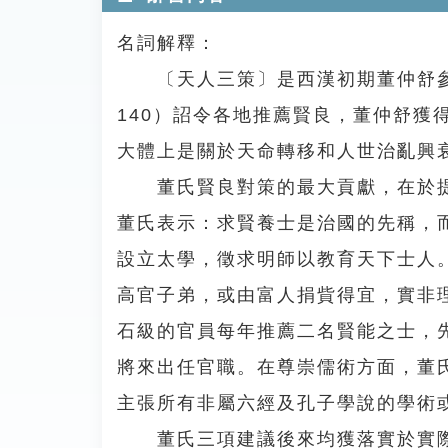
名詞解釋：
〔天人三策〕是西漢初期董仲舒參
140）詔令各地推薦賢良，董仲舒獲
大體上是關於天命轉移和人世治亂興
董氏賢良對策的最大貢獻，在於提
董氏表示：求賢養士是治國的先稱，
設立太學，徵求明師以教育天下士人
高官子弟，或由富人捐貲得宜，實非
石級的官員每年推薦二名賢能之士，
將來出任官職。在尊崇儒術方面，董
主張所有非屬六經及孔子學說的學術
董氏三項建議後來均獲落實於實際