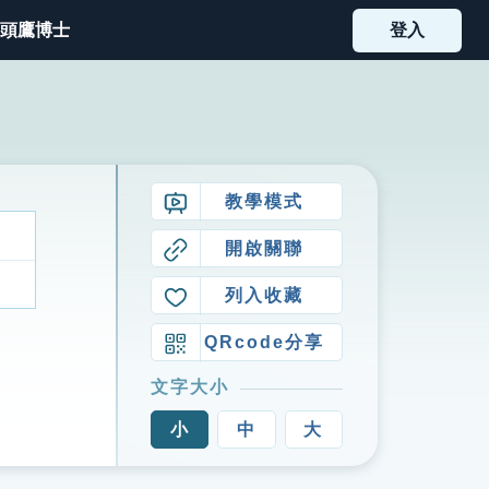
頭鷹博士
登入
教學模式
開啟關聯
列入收藏
QRcode分享
文字大小
小
中
大