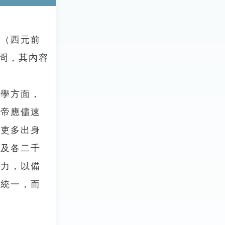
（西元前
問，其內容
學方面，
武帝應儘速
官吏多出身
守及各二千
能力，以備
以統一，而