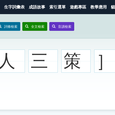
生字詞彙表
成語故事
索引選單
遊戲專區
教學應用
貓
詞條檢索
全文檢索
音讀檢索
人
三
策
］