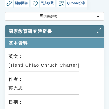
索引選單
開啟關聯
列入收藏
QRcode分享
知識索引
切換
切換辭典
單字索引
國家教育研究院辭書
生命大百科索引
基本資料
遊戲專區
英文：
教學應用
[Tienti Chiao Chruch Charter]
貓頭鷹博士
作者：
蔡光思
日期：