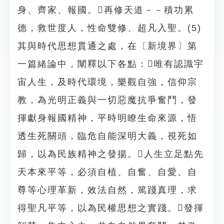
身、齊家、報國。再修天道－－積功累
德，救世度人，性命雙修、超凡入聖。(5)
其與時代思想貫通之處，在〔新境界〕第
一篇緒論中，闡釋以下各點：唯有認識宇
宙人生，及時代環境，樂觀自強，信仰宗
教，為光明正義與一切惡魔抗爭奮鬥，發
揮獻身報國精神，平時明瞭生命來源，悟
透生死關頭，臨危自能深明大義，視死如
歸，以為民族精神之發揚。人生立足點先
天本來平等，必須自植、自奮、自愛、自
尊等心理革新，效法自然，篤踐真理，求
得聖凡平等，以為民權思想之實踐。發揮