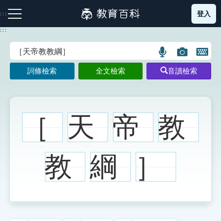
跳
登入
:::
到
主
:::
要
內
語
圖
開
容
注音索引圖示
筆畫索引圖示
部首索引表圖示
言
片
啟
詞條檢索
全文檢索
音讀檢索
搜
搜
鍵
尋
尋
盤
圖
圖
圖
示
示
示
［
天
帝
教
網站導覽
教
綱
］
生字詞彙表
成語故事