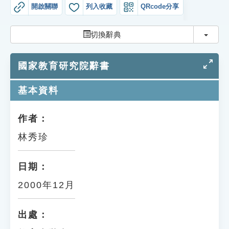
索引選單
開啟關聯
列入收藏
QRcode分享
知識索引
切換
切換辭典
單字索引
國家教育研究院辭書
生命大百科索引
基本資料
遊戲專區
作者：
教學應用
林秀珍
貓頭鷹博士
日期：
2000年12月
出處：