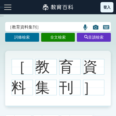
跳
登入
:::
到
主
:::
要
內
語
圖
開
容
注音索引圖示
筆畫索引圖示
部首索引表圖示
言
片
啟
詞條檢索
全文檢索
音讀檢索
搜
搜
鍵
尋
尋
盤
圖
圖
圖
示
示
示
［
教
育
資
網站導覽
料
集
刊
］
生字詞彙表
成語故事