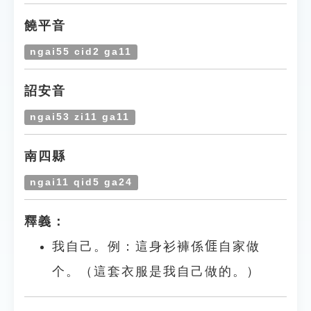
饒平音
ngai55 cid2 ga11
詔安音
ngai53 zi11 ga11
南四縣
ngai11 qid5 ga24
釋義：
我自己。例：這身衫褲係𠊎自家做
个。（這套衣服是我自己做的。）