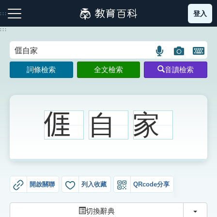
跳
登入
:::
到
主
:::
要
內
語
圖
開
容
注音索引圖示
筆畫索引圖示
部首索引表圖示
言
片
啟
詞條檢索
全文檢索
音讀檢索
搜
搜
鍵
尋
尋
盤
圖
圖
圖
示
示
示
𠊎
自
家
網站導覽
生字詞彙表
開啟關聯
列入收藏
QRcode分享
成語故事
切換
切換辭典