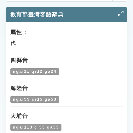
索引選單
教育部臺灣客語辭典
知識索引
單字索引
屬性：
生命大百科索引
代
遊戲專區
四縣音
教學應用
ngai11 qid2 ga24
貓頭鷹博士
海陸音
ngai55 cid5 ga53
大埔音
ngai113 ci33 ga33