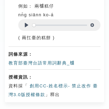
例如：
兩𣛮糕仔
nn̄g siānn ko-á
Play
Settings
( 兩扛臺的糕餅 )
詞條來源：
教育部臺灣台語常用詞辭典_𣛮
授權資訊：
資料採「
創用CC-姓名標示- 禁止改作 臺
灣3.0版授權條款
」釋出