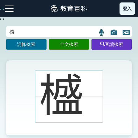
跳
登入
:::
到
主
:::
要
內
語
圖
開
容
注音索引圖示
筆畫索引圖示
部首索引表圖示
言
片
啟
詞條檢索
全文檢索
音讀檢索
搜
搜
鍵
尋
尋
盤
圖
圖
圖
示
示
示
𣛮
網站導覽
生字詞彙表
成語故事