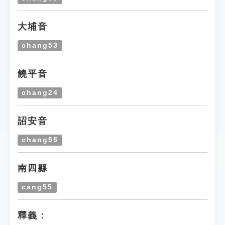
大埔音
chang53
饒平音
chang24
詔安音
chang55
南四縣
cang55
釋義：