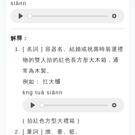
siānn
Play
Settings
解釋：
[
名詞
]
容器名。結婚或祝壽時裝運禮
物的雙人抬的紅色長方形大木箱，通
常為木製。
例如：
扛大𣛮
kng tuā siānn
Play
Settings
( 抬紅色方型大禮箱 )
[
量詞
]
擔、臺、籃。