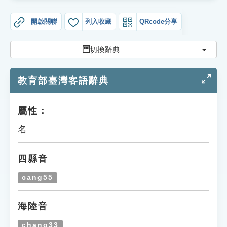
索引選單
開啟關聯
列入收藏
QRcode分享
知識索引
單字索引
切換
切換辭典
生命大百科索引
教育部臺灣客語辭典
遊戲專區
屬性：
教學應用
名
貓頭鷹博士
四縣音
cang55
海陸音
chang33