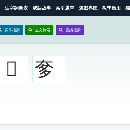
生字詞彙表
成語故事
索引選單
遊戲專區
教學應用
貓
詞條檢索
全文檢索
音讀檢索
𤘅
奓