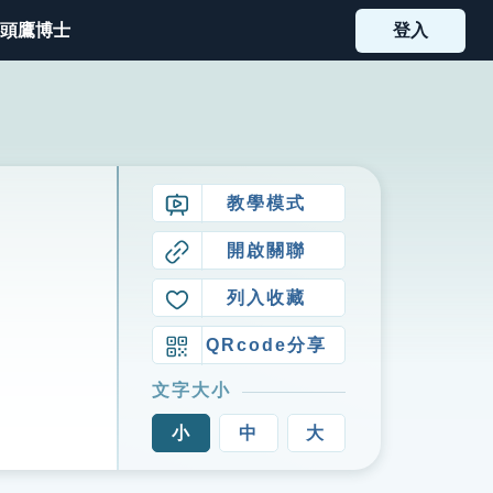
頭鷹博士
登入
教學模式
開啟關聯
列入收藏
QRcode分享
文字大小
小
中
大