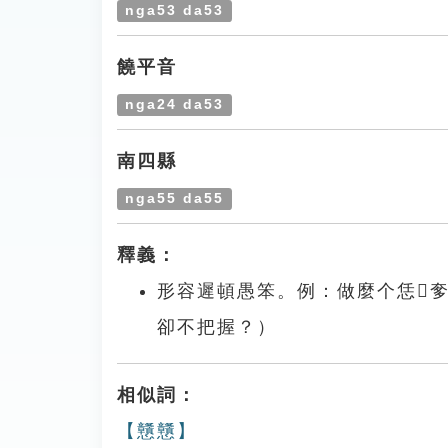
nga53 da53
饒平音
nga24 da53
南四縣
nga55 da55
釋義：
形容遲頓愚笨。例：做麼个恁𤘅
卻不把握？）
相似詞：
【戇戇】