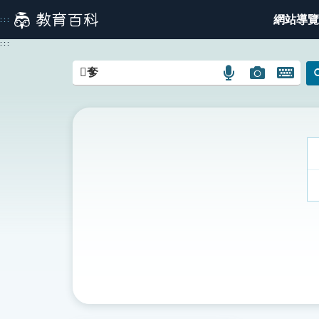
跳
網站導覽
:::
到
主
:::
要
內
語
圖
開
容
言
片
啟
搜
搜
鍵
尋
尋
盤
圖
圖
圖
示
示
示