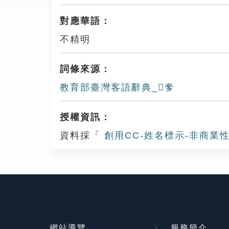
對應華語：
不精明
詞條來源：
教育部臺灣客語辭典_𤘅奓
授權資訊：
資料採「
創用CC-姓名標示-非商業性
網站導覽
服務簡介