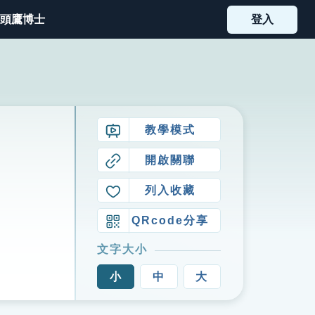
頭鷹博士
登入
教學模式
開啟關聯
列入收藏
QRcode分享
文字大小
小
中
大