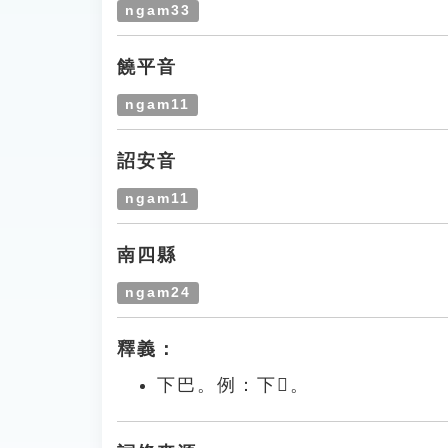
ngam33
饒平音
ngam11
詔安音
ngam11
南四縣
ngam24
釋義：
下巴。例：下𪘒。