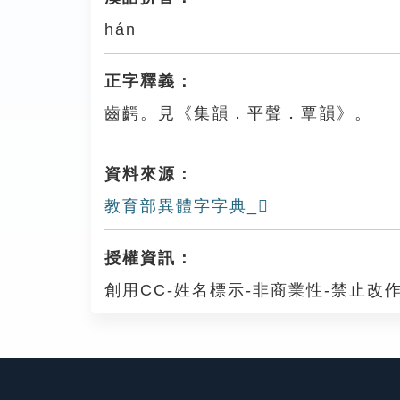
hán
正字釋義：
齒齶。見《集韻．平聲．覃韻》。
資料來源：
教育部異體字字典_𪘒
授權資訊：
創用CC-姓名標示-非商業性-禁止改作