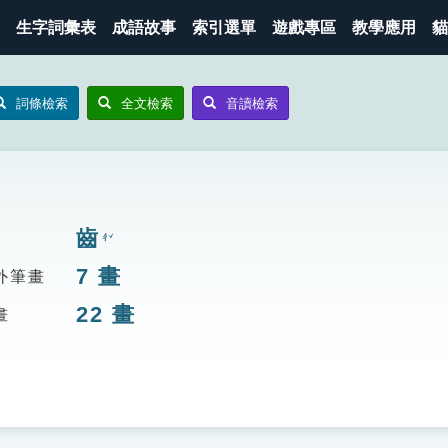
生字詞彙表
成語故事
索引選單
遊戲專區
教學應用
貓
詞條檢索
全文檢索
音讀檢索
齒
ㄔˇ
7
畫
外筆畫
22
畫
畫