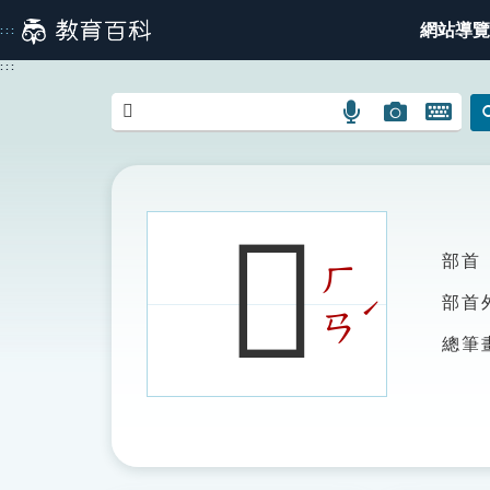
跳
網站導覽
:::
到
主
:::
要
內
語
圖
開
容
言
片
啟
搜
搜
鍵
尋
尋
盤
圖
圖
圖
𪘒
示
示
示
部首
ㄏ
ˊ
部首
ㄢ
總筆