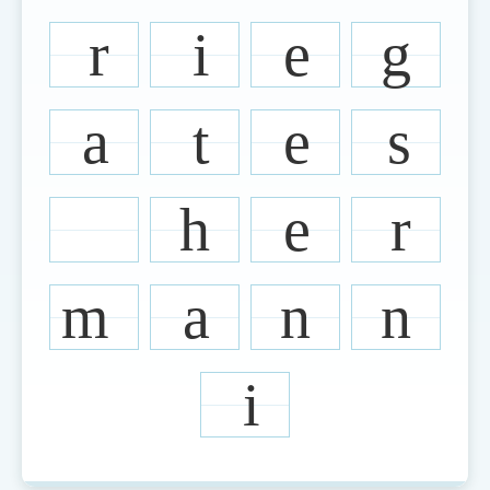
索引選單
r
i
e
g
知識索引
單字索引
a
t
e
s
生命大百科索引
遊戲專區
h
e
r
教學應用
m
a
n
n
貓頭鷹博士
i