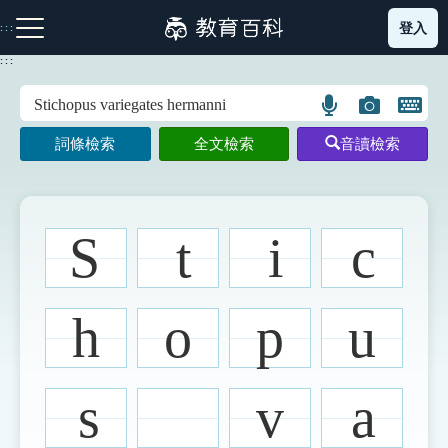
跳
登入
:::
到
主
:::
要
內
語
圖
開
容
注音索引圖示
筆畫索引圖示
部首索引表圖示
言
片
啟
詞條檢索
全文檢索
音讀檢索
搜
搜
鍵
尋
尋
盤
圖
圖
圖
示
示
示
S
t
i
c
網站導覽
h
o
p
u
生字詞彙表
s
v
a
成語故事