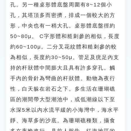
孔。另一種桌形體底盤周圍有8~12個小
孔，其塔頂多而密擠，排成一個較大的方
形，中央也有一稍大孔。桌形體底盤徑約
50~80μ。 C字形體和糙刺參的相似，長度
約60~100μ。二分叉花紋體和糙刺參的較
為相似，長度約30~50μ。管足及疣足內支
持的杆狀體中間膨大且具有許多穿孔。觸
手內的骨針為彎曲的杆狀體。動物為夜行
性，白天躲在岩石之下。多生活在珊瑚礁
區的潮間帶大型潮池中，或低潮線以下至
水深5米以內水流平緩的小海灣中，海水平
靜、海草多的沙底。為珊瑚礁種類，攝食