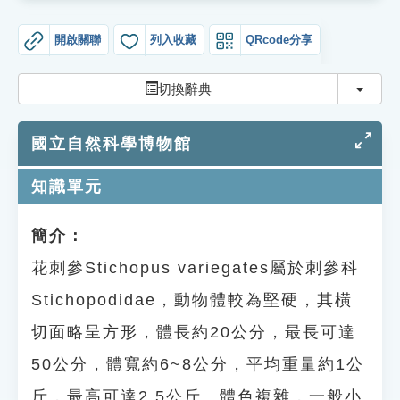
開啟關聯
列入收藏
QRcode分享
切換
切換辭典
國立自然科學博物館
知識單元
簡介：
花刺參Stichopus variegates屬於刺參科
Stichopodidae，動物體較為堅硬，其橫
切面略呈方形，體長約20公分，最長可達
50公分，體寬約6~8公分，平均重量約1公
斤，最高可達2.5公斤。體色複雜，一般小