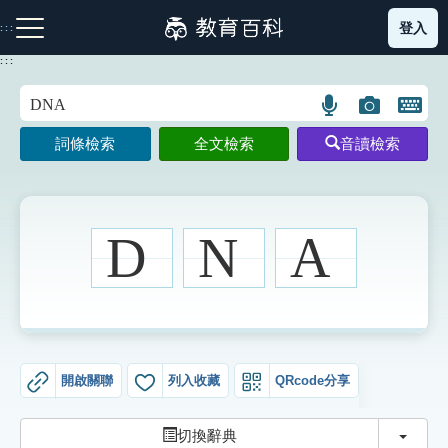
跳
登入
:::
到
主
:::
要
內
語
圖
開
容
注音索引圖示
筆畫索引圖示
部首索引表圖示
言
片
啟
詞條檢索
全文檢索
音讀檢索
搜
搜
鍵
尋
尋
盤
圖
圖
圖
示
示
示
D
N
A
網站導覽
生字詞彙表
開啟關聯
列入收藏
QRcode分享
成語故事
切換
切換辭典