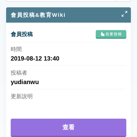
索引選單
會員投稿&教育Wiki
知識索引
單字索引
會員投稿
生命大百科索引
遊戲專區
2019-08-12 13:40
教學應用
yudianwu
貓頭鷹博士
查看