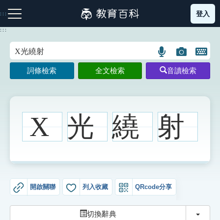
跳
登入
:::
到
主
:::
要
內
語
圖
開
容
注音索引圖示
筆畫索引圖示
部首索引表圖示
言
片
啟
詞條檢索
全文檢索
音讀檢索
搜
搜
鍵
尋
尋
盤
圖
圖
圖
示
示
示
X
光
繞
射
網站導覽
生字詞彙表
開啟關聯
列入收藏
QRcode分享
成語故事
切換
切換辭典