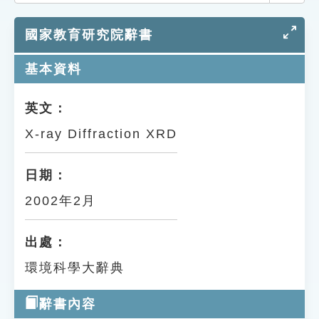
索引選單
國家教育研究院辭書
知識索引
單字索引
基本資料
生命大百科索引
英文：
X-ray Diffraction XRD
遊戲專區
教學應用
日期：
2002年2月
貓頭鷹博士
出處：
環境科學大辭典
辭書內容