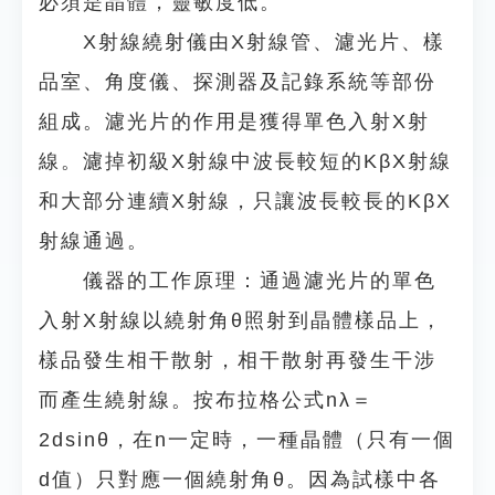
必須是晶體，靈敏度低。
X射線繞射儀由X射線管、濾光片、樣
品室、角度儀、探測器及記錄系統等部份
組成。濾光片的作用是獲得單色入射X射
線。濾掉初級X射線中波長較短的KβX射線
和大部分連續X射線，只讓波長較長的KβX
射線通過。
儀器的工作原理：通過濾光片的單色
入射X射線以繞射角θ照射到晶體樣品上，
樣品發生相干散射，相干散射再發生干涉
而產生繞射線。按布拉格公式nλ＝
2dsinθ，在n一定時，一種晶體（只有一個
d值）只對應一個繞射角θ。因為試樣中各