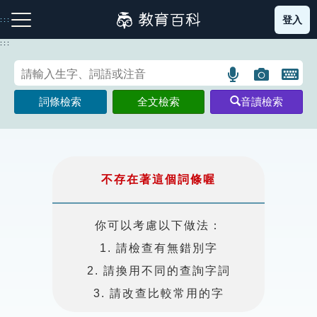
跳
登入
:::
到
主
:::
要
內
語
圖
開
容
注音索引圖示
筆畫索引圖示
部首索引表圖示
言
片
啟
詞條檢索
全文檢索
音讀檢索
搜
搜
鍵
尋
尋
盤
圖
圖
圖
示
示
示
不存在著這個詞條喔
網站導覽
你可以考慮以下做法：
1. 請檢查有無錯別字
生字詞彙表
2. 請換用不同的查詢字詞
成語故事
3. 請改查比較常用的字