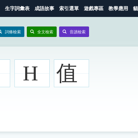
生字詞彙表
成語故事
索引選單
遊戲專區
教學應用
貓
詞條檢索
全文檢索
音讀檢索
H
值