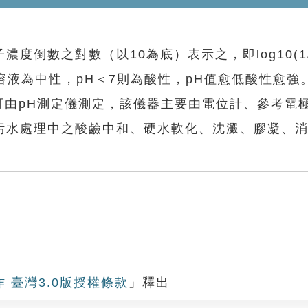
數之對數（以10為底）表示之，即log10(1/[
該溶液為中性，pH＜7則為酸性，pH值愈低酸性愈強
值可由pH測定儀測定，該儀器主要由電位計、參考電
污水處理中之酸鹼中和、硬水軟化、沈澱、膠凝、
作 臺灣3.0版授權條款
」釋出