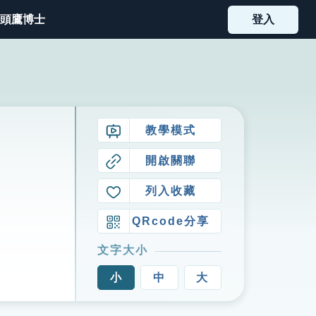
頭鷹博士
登入
教學模式
開啟關聯
列入收藏
QRcode分享
文字大小
小
中
大