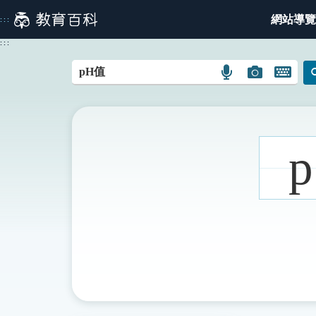
跳
網站導覽
:::
到
主
:::
要
內
語
圖
開
容
言
片
啟
搜
搜
鍵
尋
尋
盤
圖
圖
圖
p
示
示
示