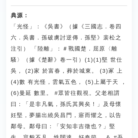
典源：
「光怪」：《吳書》（據《三國志．卷四
六．吳書．孫破虜討逆傳．孫堅》裴松之
注引） 「陸離」：＃戰國楚．屈原〈離
騷〉（據《楚辭》卷一引）(1)(1)堅 世仕
吳， (2)家 於富春，葬於城東。 (3)冢 上
(4)數 有光怪，雲氣五色， (5)上屬于天 ，
(6)曼延 數里。 #眾皆往觀視。父老相謂
曰：「是非凡氣，孫氏其興矣！」及母懷
妊堅，夢腸出繞吳昌門，寤而懼之，以告
鄰母。鄰母曰：「安知非吉徵也？」堅
生，容貌不凡，性闊達，好奇節。 ＆ #吾