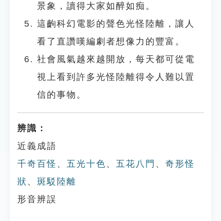
景象，讀得大家如醉如痴。
這齣科幻電影的聲色光怪陸離，讓人
看了直讚嘆編劇者想像力的豐富。
社會風氣越來越開放，每天都可從電
視上看到許多光怪陸離得令人難以置
信的事物。
辨識：
近義成語
千奇百怪
、
五光十色
、
五花八門
、
奇形怪
狀
、
斑駁陸離
形音辨誤