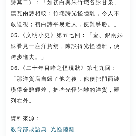
詩其二》：「如初白與朱竹垞各詠甘泉、
漢瓦兩詩相較：竹垞詩光怪陸離，令人不
敢逼視；初白詩平易近人，便難爭勝。」
05.《文明小史》第五七回：「金、銀兩姊
妹看見一座洋貨舖，陳設得光怪陸離，便
跨步進去。」
06.《二十年目睹之怪現狀》第七九回：
「那洋貨店自歸了他之後，他便把門面裝
璜得金碧輝煌，把些光怪陸離的洋貨，羅
列在外。」
資料來源：
教育部成語典_光怪陸離