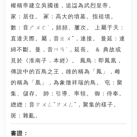
權稱帝建立吳國後，追諡為武烈皇帝。
家：居住。 冢：高大的墳墓。指祖墳。
數：音ㄕㄨㄛˋ，頻頻、屢次。 上屬于天：
直達天際。屬，音ㄓㄨˇ，連接。 曼延：連
綿不斷。曼，音ㄇㄢˋ，延長。 ＆ 典故或
見於《淮南子．本經》。 鳳鳥：即鳳凰，
傳說中的百鳥之王，雄的稱為「鳳」，雌
的稱為「凰」，為象徵祥瑞的鳥。 屯：聚
集、儲存。 帥：引導、率領。 御：侍奉。
緫緫：音ㄗㄨㄥˇㄗㄨㄥˇ，聚集的樣子。
斑：雜亂。
書證：