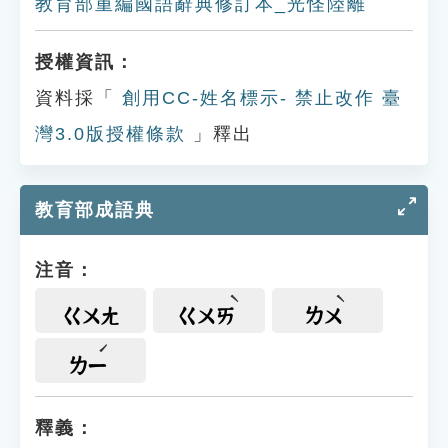
教育部重編國語辭典修訂本_光怪陸離
授權資訊：
資料採「
創用CC-姓名標示- 禁止改作 臺
灣3.0版授權條款
」釋出
教育部成語典
注音：
ㄍㄨㄤ
ㄍㄨㄞ
ㄌㄨ
ㄌㄧ
釋義：