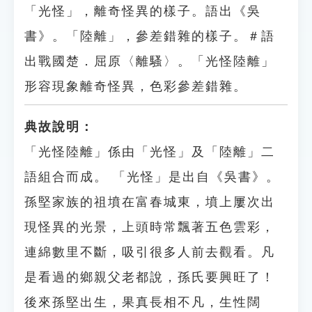
「光怪」，離奇怪異的樣子。語出《吳
書》。「陸離」，參差錯雜的樣子。＃語
出戰國楚．屈原〈離騷〉。「光怪陸離」
形容現象離奇怪異，色彩參差錯雜。
典故說明：
「光怪陸離」係由「光怪」及「陸離」二
語組合而成。 「光怪」是出自《吳書》。
孫堅家族的祖墳在富春城東，墳上屢次出
現怪異的光景，上頭時常飄著五色雲彩，
連綿數里不斷，吸引很多人前去觀看。凡
是看過的鄉親父老都說，孫氏要興旺了！
後來孫堅出生，果真長相不凡，生性闊