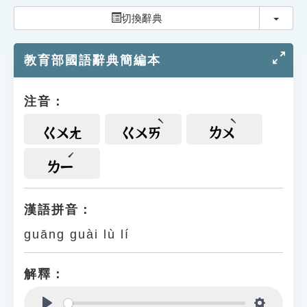
索引選單
切換
切換辭典
知識索引
教育部國語辭典簡編本
單字索引
生命大百科索引
注音：
遊戲專區
ㄍㄨㄤ
ㄍㄨㄞ
ㄌㄨ
教學應用
ㄌㄧ
貓頭鷹博士
漢語拼音：
guāng guài lù lí
解釋：