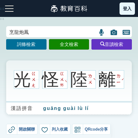
跳
登入
:::
到
主
:::
要
內
語
圖
開
容
注音索引圖示
筆畫索引圖示
部首索引表圖示
言
片
啟
詞條檢索
全文檢索
音讀檢索
搜
搜
鍵
尋
尋
盤
圖
圖
圖
示
示
示
光
怪
陸
離
ㄍ
ㄍ
ㄌ
ㄌ
ㄨ
ㄨ
ˋ
ˊ
ˋ
ㄨ
ㄧ
ㄤ
ㄞ
網站導覽
漢語拼音
guāng guài lù lí
生字詞彙表
成語故事
開啟關聯
列入收藏
QRcode分享