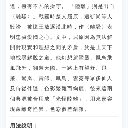
達，擁有不凡的操守。 「陸離」則是出自
〈離騷〉。戰國時楚人屈原，遭靳尚等人
毀謗，被懷王放逐漢北時，作〈離騷〉表
明忠貞愛國之心。文中，屈原因為無法解
開對現實和理想之間的矛盾，於是上天下
地找尋解脫之道。他幻想駕鸞凰、鳳鳥乘
風飛升，翱遊天際。一路上有望舒、飛
廉、鸞凰、雷師、鳳鳥、雲霓等眾多仙人
及侍從伴隨，色彩繁雜而絢麗。後來這兩
個典源被合用成「光怪陸離」，用來形容
現象離奇怪異，色彩參差錯雜。
用法說明：