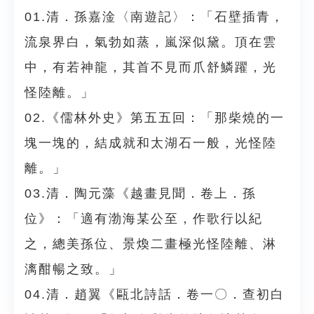
01.清．孫嘉淦〈南遊記〉：「石壁插青，
流泉界白，氣勃如蒸，嵐深似黛。頂在雲
中，有若神龍，其首不見而爪舒鱗躍，光
怪陸離。」
02.《儒林外史》第五五回：「那柴燒的一
塊一塊的，結成就和太湖石一般，光怪陸
離。」
03.清．陶元藻《越畫見聞．卷上．孫
位》：「適有渤海某公至，作歌行以紀
之，總美孫位、景煥二畫極光怪陸離、淋
漓酣暢之致。」
04.清．趙翼《甌北詩話．卷一〇．查初白