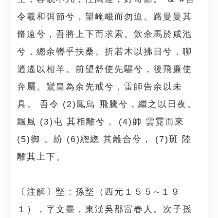
令羲和弭節兮，望崦嵫而勿迫。路曼曼其
脩遠兮，吾將上下而求索。飲余馬於咸池
兮，總余轡乎扶桑。折若木以拂日兮，聊
逍遙以相羊。前望舒使先驅兮，後飛廉使
奔屬。鸞皇為余先戒兮，雷師告余以未
具。 吾令 (2)鳳鳥 飛騰兮，繼之以日夜。
飄風 (3)屯 其相離兮， (4)帥 雲霓而來
(5)御 。紛 (6)緫緫 其離合兮， (7)斑 陸
離其上下。
〔注解〕堅：孫堅（西元１５５∼１９
１），字文臺，東漢吳郡富春人。次子孫