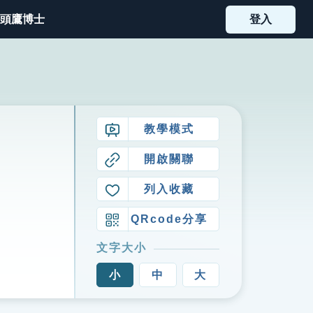
頭鷹博士
登入
教學模式
開啟關聯
列入收藏
QRcode分享
文字大小
小
中
大