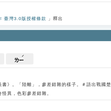
作 臺灣3.0版授權條款
」釋出
ㄌㄧ
吳書》。「陸離」，參差錯雜的樣子。＃語出戰國
奇怪異，色彩參差錯雜。