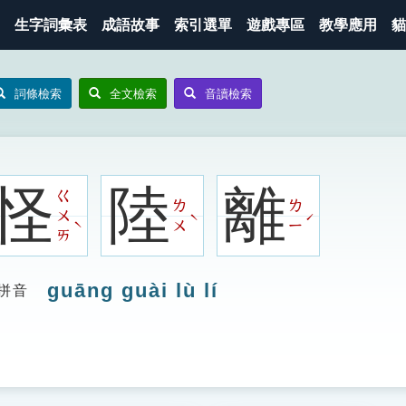
生字詞彙表
成語故事
索引選單
遊戲專區
教學應用
貓
詞條檢索
全文檢索
音讀檢索
怪
陸
離
ㄍ
ㄌ
ㄌ
ㄨ
ˋ
ˊ
ˋ
ㄨ
ㄧ
ㄞ
guāng guài lù lí
拼音