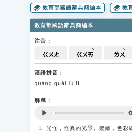
教育部國語辭典簡編本
教
教育部國語辭典簡編本
注音：
ㄍㄨㄤ
ㄍㄨㄞ
ㄌㄨ
漢語拼音：
guāng guài lù lí
解釋：
Play
光怪，怪異的光景。陸離，色彩