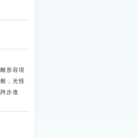
陸離形容現
一般，光怪
便跨步進