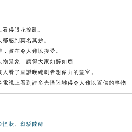
人看得眼花撩亂。
人都感到莫名其妙。
離，實在令人難以接受。
人物景象，讀得大家如醉如痴。
讓人看了直讚嘆編劇者想像力的豐富。
從電視上看到許多光怪陸離得令人難以置信的事物
形怪狀
、
斑駁陸離