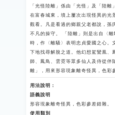
「光怪陸離」係由「光怪」及「陸離
在富春城東，墳上屢次出現怪異的光
觀看。凡是看過的鄉親父老都說，孫
不凡的操守。 「陸離」則是出自〈
時，作〈離騷〉表明忠貞愛國之心。
下地找尋解脫之道。他幻想駕鸞凰、
師、鳳鳥、雲霓等眾多仙人及侍從伴
離」，用來形容現象離奇怪異，色彩
用法說明：
語義說明
形容現象離奇怪異，色彩參差錯雜。
使用類別