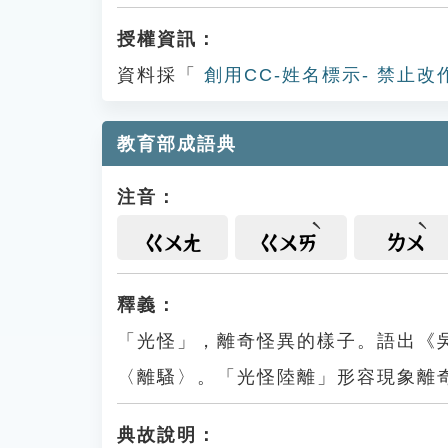
授權資訊：
資料採「
創用CC-姓名標示- 禁止改
教育部成語典
注音：
ㄍㄨㄤ
ㄍㄨㄞ
ㄌㄨ
釋義：
「光怪」，離奇怪異的樣子。語出《
〈離騷〉。「光怪陸離」形容現象離
典故說明：