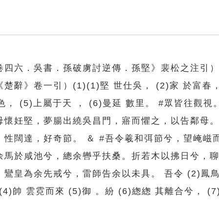
卷四六．吳書．孫破虜討逆傳．孫堅》裴松之注引）
》卷一引）(1)(1)堅 世仕吳， (2)家 於富春
五色， (5)上屬于天 ， (6)曼延 數里。 #眾皆往觀
母懷妊堅，夢腸出繞吳昌門，寤而懼之，以告鄰母
性闊達，好奇節。 ＆ #吾令羲和弭節兮，望崦嵫
余馬於咸池兮，總余轡乎扶桑。折若木以拂日兮，
鸞皇為余先戒兮，雷師告余以未具。 吾令 (2)鳳鳥
)帥 雲霓而來 (5)御 。紛 (6)緫緫 其離合兮， (