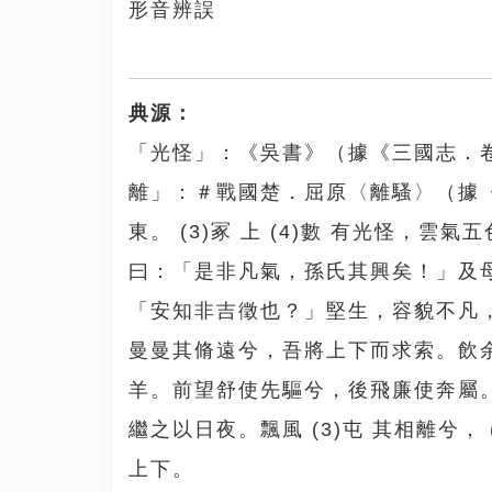
形音辨誤
典源：
「光怪」：《吳書》（據《三國志．
離」：＃戰國楚．屈原〈離騷〉（據《楚辭
東。 (3)冢 上 (4)數 有光怪，雲氣
曰：「是非凡氣，孫氏其興矣！」及
「安知非吉徵也？」堅生，容貌不凡，
曼曼其脩遠兮，吾將上下而求索。飲
羊。前望舒使先驅兮，後飛廉使奔屬。
繼之以日夜。飄風 (3)屯 其相離兮， (4
上下。