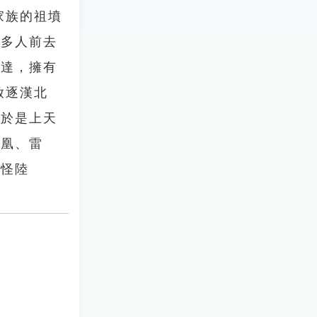
家族的祖墳
很多人前去
闊達，擁有
放逐漢北
，於是上天
鸞凰、雷
光怪陸