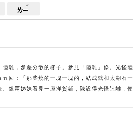
ㄌㄧ
。陸離，參差分散的樣子。參見「陸離」條。光怪
五五回：「那柴燒的一塊一塊的，結成就和太湖石
金、銀兩姊妹看見一座洋貨鋪，陳設得光怪陸離，
離