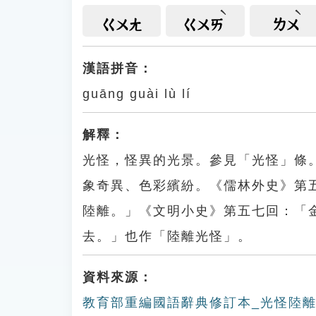
ㄍㄨㄤ
ㄍㄨㄞ
ㄌㄨ
漢語拼音：
guāng guài lù lí
解釋：
光怪，怪異的光景。參見「光怪」條
象奇異、色彩繽紛。《儒林外史》第
陸離。」《文明小史》第五七回：「
去。」也作「陸離光怪」。
資料來源：
教育部重編國語辭典修訂本_光怪陸