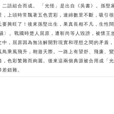
」二語組合而成。 「光怪」是出自《吳書》。孫堅
景，上頭時常飄著五色雲彩，連綿數里不斷，吸引
氏要興旺了！後來孫堅出生，果真長相不凡，生性
離騷〉。戰國時楚人屈原，遭靳尚等人毀謗，被懷王
文中，屈原因為無法解開對現實和理想之間的矛盾
鳳鳥乘風飛升，翱遊天際。一路上有望舒、飛廉、
隨，色彩繁雜而絢麗。後來這兩個典源被合用成「
參差錯雜。