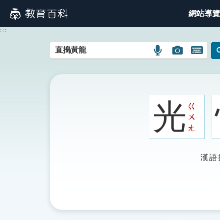
跳
網站導覽
:::
到
主
:::
要
內
語
圖
開
容
言
片
啟
搜
搜
鍵
尋
尋
盤
圖
圖
圖
光
ㄍ
示
示
示
ㄨ
ㄤ
漢語