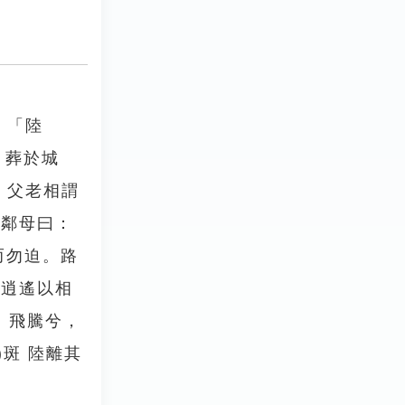
 「陸
，葬於城
視。父老相謂
。鄰母曰：
而勿迫。路
聊逍遙以相
 飛騰兮，
7)斑 陸離其