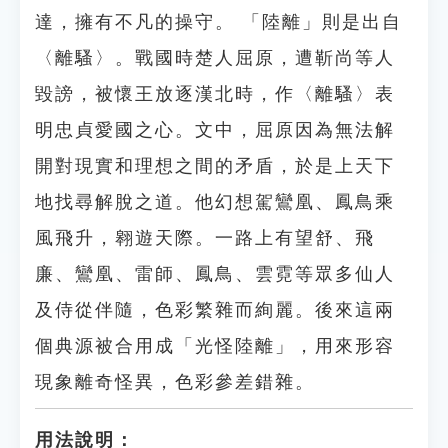
達，擁有不凡的操守。 「陸離」則是出自
〈離騷〉。戰國時楚人屈原，遭靳尚等人
毀謗，被懷王放逐漢北時，作〈離騷〉表
明忠貞愛國之心。文中，屈原因為無法解
開對現實和理想之間的矛盾，於是上天下
地找尋解脫之道。他幻想駕鸞凰、鳳鳥乘
風飛升，翱遊天際。一路上有望舒、飛
廉、鸞凰、雷師、鳳鳥、雲霓等眾多仙人
及侍從伴隨，色彩繁雜而絢麗。後來這兩
個典源被合用成「光怪陸離」，用來形容
現象離奇怪異，色彩參差錯雜。
用法說明：