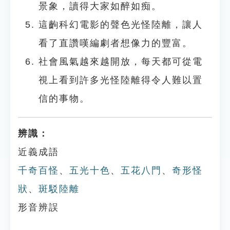
景象，讀得大家如醉如痴。
這齣科幻電影的聲色光怪陸離，讓人
看了直讚嘆編劇者想像力的豐富。
社會風氣越來越開放，每天都可從電
視上看到許多光怪陸離得令人難以置
信的事物。
辨識：
近義成語
千奇百怪
、
五光十色
、
五花八門
、
奇形怪
狀
、
斑駁陸離
形音辨誤