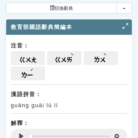
索引選單
切換
切換辭典
知識索引
教育部國語辭典簡編本
單字索引
生命大百科索引
注音：
遊戲專區
ㄍㄨㄤ
ㄍㄨㄞ
ㄌㄨ
教學應用
ㄌㄧ
貓頭鷹博士
漢語拼音：
guāng guài lù lí
解釋：