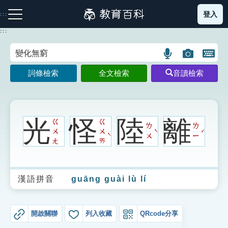
跳
登入
:::
到
主
:::
要
內
語
圖
開
容
注音索引圖示
筆畫索引圖示
部首索引表圖示
言
片
啟
詞條檢索
全文檢索
音讀檢索
搜
搜
鍵
尋
尋
盤
圖
圖
圖
示
示
示
光
怪
陸
離
ㄍ
ㄍ
ㄌ
ㄌ
ㄨ
ㄨ
ˋ
ˊ
ˋ
ㄨ
ㄧ
ㄤ
ㄞ
網站導覽
漢語拼音
guāng guài lù lí
生字詞彙表
成語故事
開啟關聯
列入收藏
QRcode分享