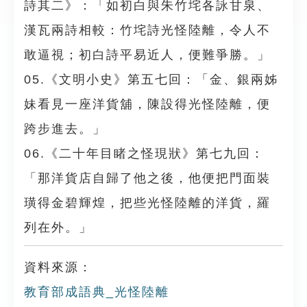
詩其二》：「如初白與朱竹垞各詠甘泉、
漢瓦兩詩相較：竹垞詩光怪陸離，令人不
敢逼視；初白詩平易近人，便難爭勝。」
05.《文明小史》第五七回：「金、銀兩姊
妹看見一座洋貨舖，陳設得光怪陸離，便
跨步進去。」
06.《二十年目睹之怪現狀》第七九回：
「那洋貨店自歸了他之後，他便把門面裝
璜得金碧輝煌，把些光怪陸離的洋貨，羅
列在外。」
資料來源：
教育部成語典_光怪陸離