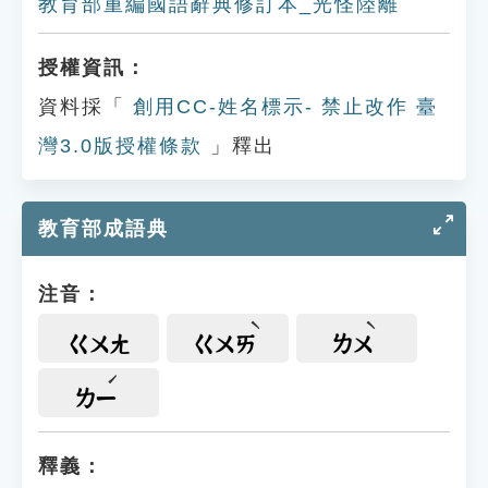
教育部重編國語辭典修訂本_光怪陸離
授權資訊：
資料採「
創用CC-姓名標示- 禁止改作 臺
灣3.0版授權條款
」釋出
教育部成語典
注音：
ㄍㄨㄤ
ㄍㄨㄞ
ㄌㄨ
ㄌㄧ
釋義：