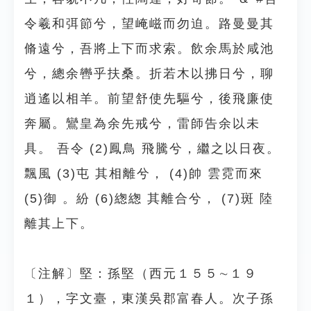
令羲和弭節兮，望崦嵫而勿迫。路曼曼其
脩遠兮，吾將上下而求索。飲余馬於咸池
兮，總余轡乎扶桑。折若木以拂日兮，聊
逍遙以相羊。前望舒使先驅兮，後飛廉使
奔屬。鸞皇為余先戒兮，雷師告余以未
具。 吾令 (2)鳳鳥 飛騰兮，繼之以日夜。
飄風 (3)屯 其相離兮， (4)帥 雲霓而來
(5)御 。紛 (6)緫緫 其離合兮， (7)斑 陸
離其上下。
〔注解〕堅：孫堅（西元１５５∼１９
１），字文臺，東漢吳郡富春人。次子孫