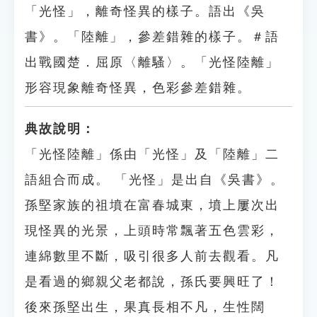
「光怪」，離奇怪異的樣子。語出《吳
書》。「陸離」，參差錯雜的樣子。＃語
出戰國楚．屈原〈離騷〉。「光怪陸離」
形容現象離奇怪異，色彩參差錯雜。
典故說明：
「光怪陸離」係由「光怪」及「陸離」二
語組合而成。 「光怪」是出自《吳書》。
孫堅家族的祖墳在富春城東，墳上屢次出
現怪異的光景，上頭時常飄著五色雲彩，
連綿數里不斷，吸引很多人前去觀看。凡
是看過的鄉親父老都說，孫氏要興旺了！
後來孫堅出生，果真長相不凡，生性闊