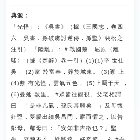
典源：
「光怪」：《吳書》（據《三國志．卷四
六．吳書．孫破虜討逆傳．孫堅》裴松之
注引） 「陸離」：＃戰國楚．屈原〈離
騷〉（據《楚辭》卷一引）(1)(1)堅 世仕
吳， (2)家 於富春，葬於城東。 (3)冢 上
(4)數 有光怪，雲氣五色， (5)上屬于天 ，
(6)曼延 數里。 #眾皆往觀視。父老相謂
曰：「是非凡氣，孫氏其興矣！」及母懷
妊堅，夢腸出繞吳昌門，寤而懼之，以告
鄰母。鄰母曰：「安知非吉徵也？」堅
生，容貌不凡，性闊達，好奇節。 ＆ #吾