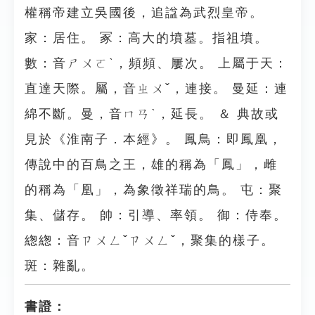
權稱帝建立吳國後，追諡為武烈皇帝。
家：居住。 冢：高大的墳墓。指祖墳。
數：音ㄕㄨㄛˋ，頻頻、屢次。 上屬于天：
直達天際。屬，音ㄓㄨˇ，連接。 曼延：連
綿不斷。曼，音ㄇㄢˋ，延長。 ＆ 典故或
見於《淮南子．本經》。 鳳鳥：即鳳凰，
傳說中的百鳥之王，雄的稱為「鳳」，雌
的稱為「凰」，為象徵祥瑞的鳥。 屯：聚
集、儲存。 帥：引導、率領。 御：侍奉。
緫緫：音ㄗㄨㄥˇㄗㄨㄥˇ，聚集的樣子。
斑：雜亂。
書證：