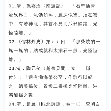
01.清．孫嘉淦〈南遊記〉：「石壁插青，
流泉界白，氣勃如蒸，嵐深似黛。頂在雲
中，有若神龍，其首不見而爪舒鱗躍，光
怪陸離。」
02.《儒林外史》第五五回：「那柴燒的一
塊一塊的，結成就和太湖石一般，光怪陸
離。」
03.清．陶元藻《越畫見聞．卷上．孫
位》：「適有渤海某公至，作歌行以紀
之，總美孫位、景煥二畫極光怪陸離、淋
漓酣暢之致。」
04.清．趙翼《甌北詩話．卷一〇．查初白