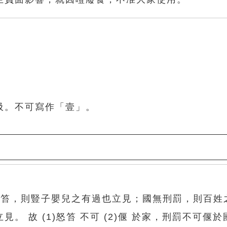
吸。不可寫作「壹」。
怒笞，則豎子嬰兒之有過也立見；國無刑罰，則百姓
 故 (1)怒笞 不可 (2)偃 於家，刑罰不可偃