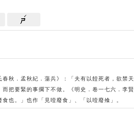
ㄕ
氏春秋．孟秋紀．蕩兵》：「夫有以饐死者，欲禁
，而把要緊的事擱下不做。《明史．卷一七六．李
廢食也。」也作「見噎廢食」、「以噎廢飧」。
食