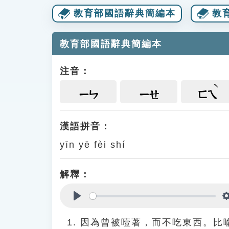
教育部國語辭典簡編本
教
教育部國語辭典簡編本
注音：
ㄧㄣ
ㄧㄝ
ㄈㄟ
漢語拼音：
yīn yē fèi shí
解釋：
Play
因為曾被噎著，而不吃東西。比