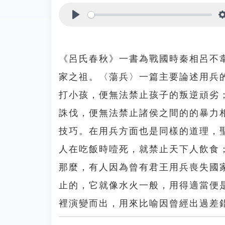
Play
《呂氏春秋》一書為戰國時秦相呂不
家之祖。〈蕩兵〉一篇主要論述用兵
打小孩，便無法禁止孩子的叛逆頑劣
誅伐，便無法禁止諸侯之間的的暴力
技巧。在用兵方面也是同樣的道理，
人在吃飯時噎死，就禁止天下人飲食
那麼，有人因為曾有君王用兵喪失國
止的，它就像水火一般，用得適當便
裡演變而出，用來比喻因曾經出過差