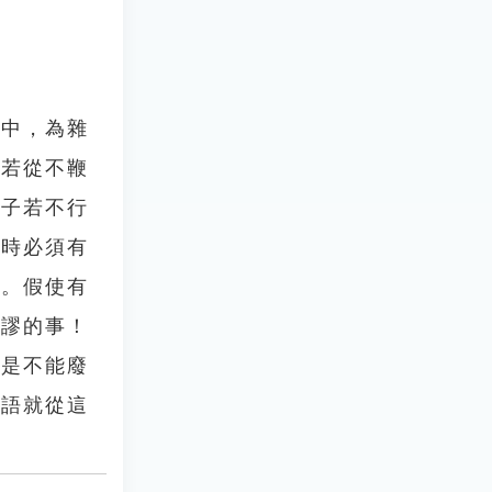
書中，為雜
母若從不鞭
天子若不行
用時必須有
隊。假使有
荒謬的事！
隊是不能廢
成語就從這