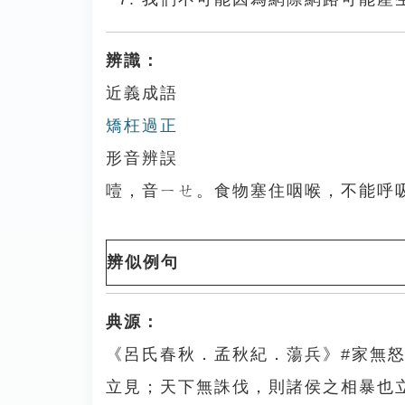
辨識：
近義成語
矯枉過正
形音辨誤
噎，音ㄧㄝ。食物塞住咽喉，不能呼
辨似例句
典源：
《呂氏春秋．孟秋紀．蕩兵》#家無
立見；天下無誅伐，則諸侯之相暴也立見。