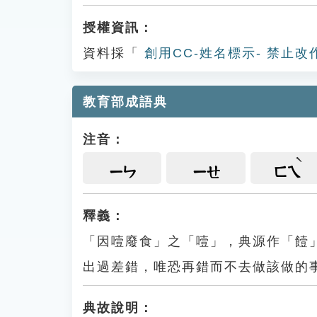
授權資訊：
資料採「
創用CC-姓名標示- 禁止改
教育部成語典
注音：
ㄧㄣ
ㄧㄝ
ㄈㄟ
釋義：
「因噎廢食」之「噎」，典源作「饐
出過差錯，唯恐再錯而不去做該做的
典故說明：