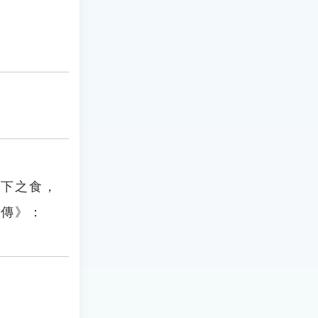
天下之食，
賢傳》：