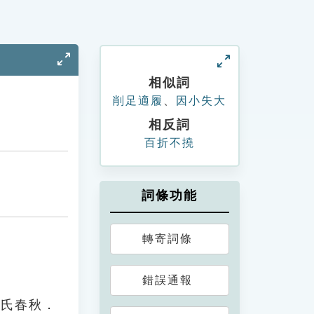
相似詞
削足適履
、
因小失大
相反詞
百折不撓
詞條功能
轉寄詞條
錯誤通報
呂氏春秋．