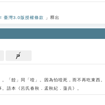
作 臺灣3.0版授權條款
」釋出
ㄕ
」。「饐」同「噎」。因為怕噎死，而不再吃東西
事。語本《呂氏春秋．孟秋紀．蕩兵》。