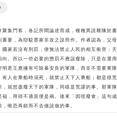
Settings
韋聚集門客，各記所聞論述而成，種種異說雜陳於
的重要，為辯駁墨家非攻之說而作。作者認為，父
；國家若沒有刑罰，便無法禁止人民的相互衝突；
相向。所以一些必要的懲罰不應該廢除，只是在運
聖明君王應擁有可除暴安良的軍隊，而非不需要軍
；有人在乘船時溺死，就禁止天下人乘船；都是很
家，就想盡廢天下的軍隊，同樣是荒謬的事。那軍
是福，用得不適當便是禍。後來「因噎廢食」這句
錯，唯恐再錯而不去做該做的事。