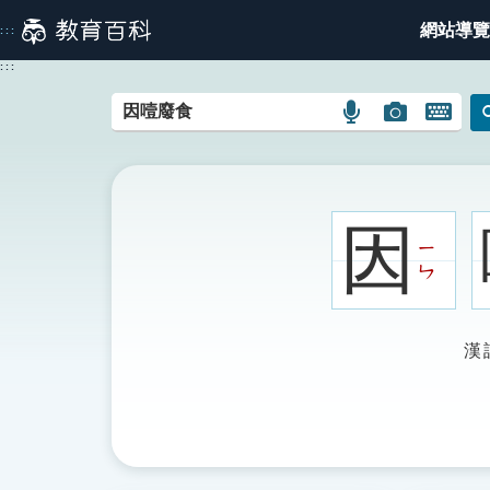
跳
網站導覽
:::
到
主
:::
要
內
語
圖
開
容
言
片
啟
搜
搜
鍵
尋
尋
盤
圖
圖
圖
因
示
示
示
ㄧ
ㄣ
漢