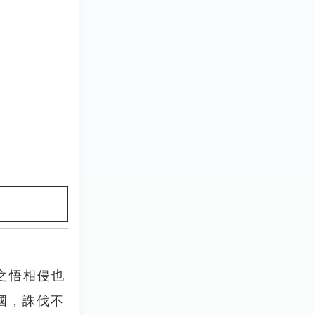
之悟相侵也
於國，誅伐不