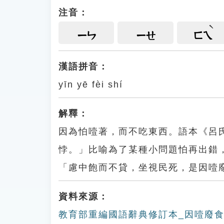
注音：
ㄧㄣ
ㄧㄝ
ㄈㄟ
漢語拼音：
yīn yē fèi shí
解釋：
因為怕噎著，而不吃東西。語本《呂
悖。」比喻為了某種小問題怕再出錯
「慮中飽而不貸，坐視民死，是因噎
資料來源：
教育部重編國語辭典修訂本_因噎廢