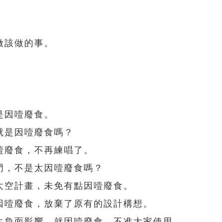
做該做的事。
是因噎廢食。
就是因噎廢食嗎？
噎廢食，不再練唱了。
門，不是太因噎廢食嗎？
太空計畫，未免有點因噎廢食。
因噎廢食，放棄了原有的設計構想。
生負面影響，就因噎廢食，不准大家使用。