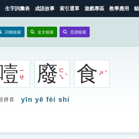
生字詞彙表
成語故事
索引選單
遊戲專區
教學應用
貓
詞條檢索
全文檢索
音讀檢索
噎
廢
食
ㄧ
ㄈ
ˊ
ㄕ
ˋ
ㄝ
ㄟ
yīn yē fèi shí
語拼音