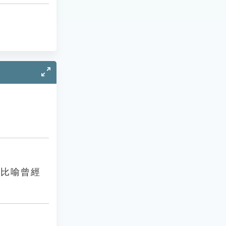
。比喻曾經