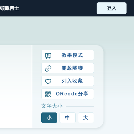
頭鷹博士
登入
教學模式
開啟關聯
列入收藏
QRcode分享
文字大小
小
中
大