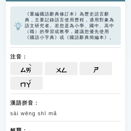
《重編國語辭典修訂本》為歷史語言辭
典，主要記錄語言使用歷程，適用對象為
語文研究者。若您是為小學、國中、高中
（職）的學習或教學，建議您優先使用
《國語小字典》或《國語辭典簡編本》。
注音：
ㄙㄞ
ㄨㄥ
ㄕ
ㄇㄚ
漢語拼音：
sài wēng shī mǎ
解釋：