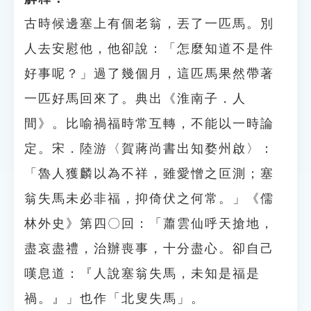
古時候邊塞上有個老翁，丟了一匹馬。別
人去安慰他，他卻說：「怎麼知道不是件
好事呢？」過了幾個月，這匹馬果然帶著
一匹好馬回來了。典出《淮南子．人
間》。比喻禍福時常互轉，不能以一時論
定。宋．陸游〈賀蔣尚書出知婺州啟〉：
「魯人獲麟以為不祥，雖愛憎之叵測；塞
翁失馬未必非福，抑倚伏之何常。」《儒
林外史》第四〇回：「蕭雲仙呼天搶地，
盡哀盡禮，治辦喪事，十分盡心。卻自己
嘆息道：『人說塞翁失馬，未知是福是
禍。』」也作「北叟失馬」。