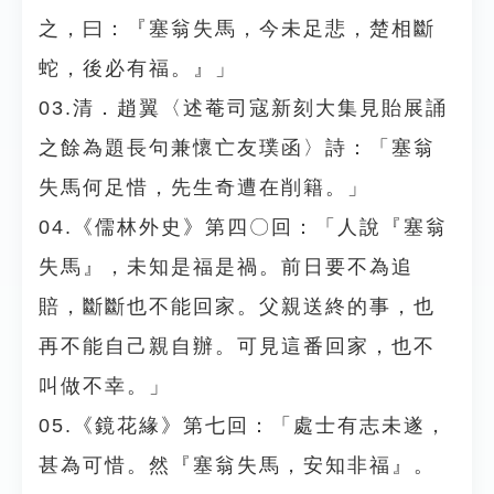
之，曰：『塞翁失馬，今未足悲，楚相斷
蛇，後必有福。』」
03.清．趙翼〈述菴司寇新刻大集見貽展誦
之餘為題長句兼懷亡友璞函〉詩：「塞翁
失馬何足惜，先生奇遭在削籍。」
04.《儒林外史》第四〇回：「人說『塞翁
失馬』，未知是福是禍。前日要不為追
賠，斷斷也不能回家。父親送終的事，也
再不能自己親自辦。可見這番回家，也不
叫做不幸。」
05.《鏡花緣》第七回：「處士有志未遂，
甚為可惜。然『塞翁失馬，安知非福』。