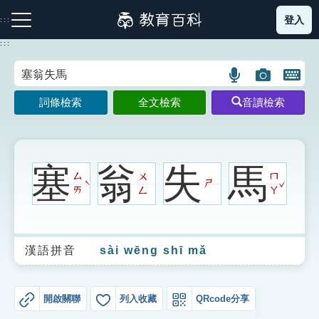
跳
登入
:::
到
主
:::
要
內
語
圖
開
容
注音索引圖示
筆畫索引圖示
部首索引表圖示
言
片
啟
詞條檢索
全文檢索
音讀檢索
搜
搜
鍵
尋
尋
盤
圖
圖
圖
示
示
示
塞
翁
失
馬
ㄙ
ㄨ
ㄇ
ˇ
ㄕ
ˋ
ㄞ
ㄥ
ㄚ
網站導覽
漢語拼音
sài wēng shī mǎ
生字詞彙表
成語故事
開啟關聯
列入收藏
QRcode分享