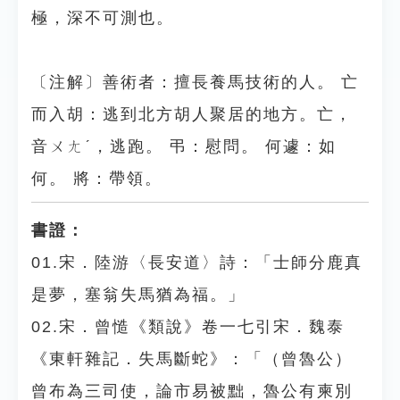
極，深不可測也。
〔注解〕善術者：擅長養馬技術的人。 亡
而入胡：逃到北方胡人聚居的地方。亡，
音ㄨㄤˊ，逃跑。 弔：慰問。 何遽：如
何。 將：帶領。
書證：
01.宋．陸游〈長安道〉詩：「士師分鹿真
是夢，塞翁失馬猶為福。」
02.宋．曾慥《類說》卷一七引宋．魏泰
《東軒雜記．失馬斷蛇》：「（曾魯公）
曾布為三司使，論市易被黜，魯公有柬別