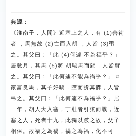
典源：
《淮南子．人間》近塞上之人，有 (1)善術
者 ，馬無故 (2)亡而入胡 ，人皆 (3)弔
之。其父曰：「此 (4)何遽 不為福乎？」
居數月，其馬 (5)將 胡駿馬而歸，人皆賀
之。其父曰：「此何遽不能為禍乎？」 #
家富良馬，其子好騎，墮而折其髀，人皆
弔之。其父曰：「此何遽不為福乎？」居
一年，胡人大入塞，丁壯者引弦而戰，近
塞之人，死者十九，此獨以跛之故，父子
相保。故福之為禍，禍之為福，化不可