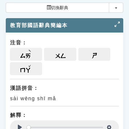
索引選單
切換
切換辭典
知識索引
教育部國語辭典簡編本
單字索引
生命大百科索引
注音：
遊戲專區
ㄙㄞ
ㄨㄥ
ㄕ
教學應用
ㄇㄚ
貓頭鷹博士
漢語拼音：
sài wēng shī mǎ
解釋：