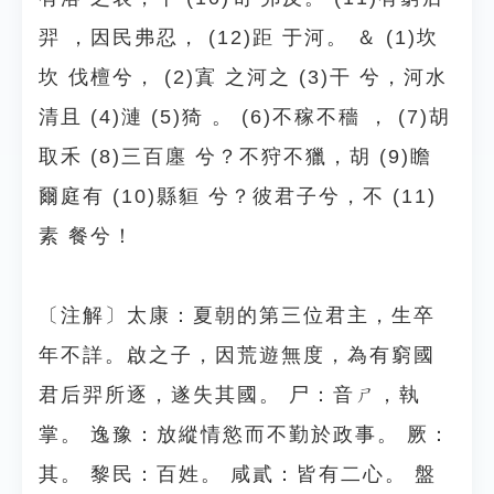
羿 ，因民弗忍， (12)距 于河。 ＆ (1)坎
坎 伐檀兮， (2)寘 之河之 (3)干 兮，河水
清且 (4)漣 (5)猗 。 (6)不稼不穡 ， (7)胡
取禾 (8)三百廛 兮？不狩不獵，胡 (9)瞻
爾庭有 (10)縣貆 兮？彼君子兮，不 (11)
素 餐兮！
〔注解〕太康：夏朝的第三位君主，生卒
年不詳。啟之子，因荒遊無度，為有窮國
君后羿所逐，遂失其國。 尸：音ㄕ，執
掌。 逸豫：放縱情慾而不勤於政事。 厥：
其。 黎民：百姓。 咸貳：皆有二心。 盤