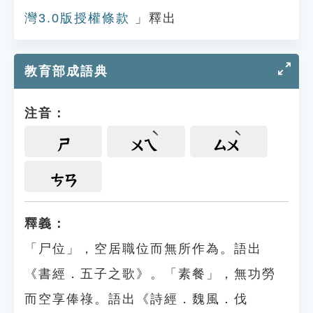
灣3.0版授權條款
」釋出
教育部成語典
注音：
ㄕ
ㄨㄟ
ㄙㄨ
ㄘㄢ
釋義：
「尸位」，空居職位而無所作為。語出
《書經．五子之歌》。「素餐」，無功勞
而空享俸祿。語出《詩經．魏風．伐