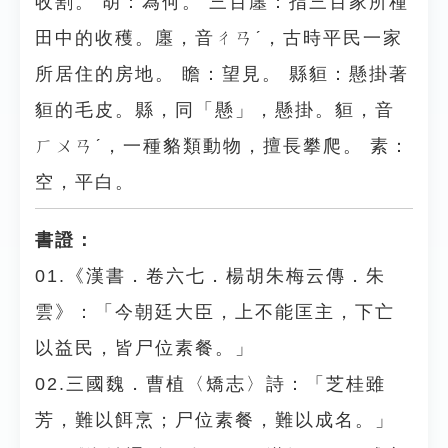
收割。 胡：為何。 三百廛：指三百家所種
田中的收穫。廛，音ㄔㄢˊ，古時平民一家
所居住的房地。 瞻：望見。 縣貆：懸掛著
貆的毛皮。縣，同「懸」，懸掛。貆，音
ㄏㄨㄢˊ，一種貉類動物，擅長攀爬。 素：
空，平白。
書證：
01.《漢書．卷六七．楊胡朱梅云傳．朱
雲》：「今朝廷大臣，上不能匡主，下亡
以益民，皆尸位素餐。」
02.三國魏．曹植〈矯志〉詩：「芝桂雖
芳，難以餌烹；尸位素餐，難以成名。」