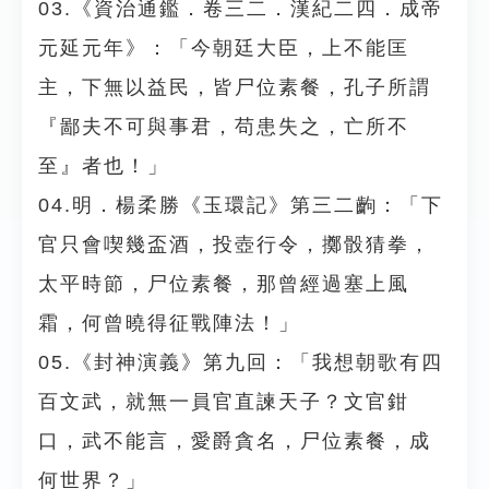
03.《資治通鑑．卷三二．漢紀二四．成帝
元延元年》：「今朝廷大臣，上不能匡
主，下無以益民，皆尸位素餐，孔子所謂
『鄙夫不可與事君，苟患失之，亡所不
至』者也！」
04.明．楊柔勝《玉環記》第三二齣：「下
官只會喫幾盃酒，投壺行令，擲骰猜拳，
太平時節，尸位素餐，那曾經過塞上風
霜，何曾曉得征戰陣法！」
05.《封神演義》第九回：「我想朝歌有四
百文武，就無一員官直諫天子？文官鉗
口，武不能言，愛爵貪名，尸位素餐，成
何世界？」