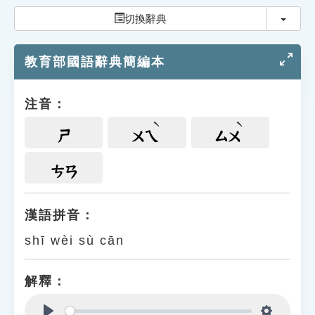
索引選單
切換
切換辭典
知識索引
教育部國語辭典簡編本
單字索引
生命大百科索引
注音：
遊戲專區
ㄕ
ㄨㄟ
ㄙㄨ
教學應用
ㄘㄢ
貓頭鷹博士
漢語拼音：
shī wèi sù cān
解釋：