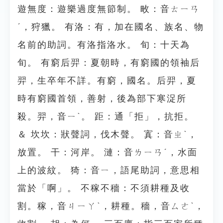
遊無度：遊樂過度無節制。 畋：音ㄊㄧㄢ
ˊ，狩獵。 有洛：有，加在國名、族名、物
名前的助詞。有洛指洛水。 旬：十天為
旬。 有窮后羿：夏朝時，有窮國的領袖后
羿，生卒年不詳。有窮，國名。后羿，夏
時有窮國首領，善射，後為部下寒浞所
殺。羿，音ㄧˋ。 距：通「拒」，抗拒。
＆ 坎坎：狀聲詞，伐木聲。 寘：音ㄓˋ，
放置。 干：河岸。 漣：音ㄌㄧㄢˊ，水面
上的波紋。 猗：音ㄧ，語尾助詞，意思相
當於「啊」。 不稼不穡：不須耕種及收
割。稼，音ㄐㄧㄚˋ，耕種。穡，音ㄙㄜˋ，