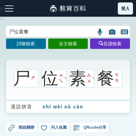
跳
登入
:::
到
主
:::
要
內
語
圖
開
容
注音索引圖示
筆畫索引圖示
部首索引表圖示
言
片
啟
詞條檢索
全文檢索
音讀檢索
搜
搜
鍵
尋
尋
盤
圖
圖
圖
示
示
示
尸
位
素
餐
ㄨ
ㄙ
ㄘ
ㄕ
ˋ
ˋ
ㄟ
ㄨ
ㄢ
網站導覽
漢語拼音
shī wèi sù cān
生字詞彙表
成語故事
開啟關聯
列入收藏
QRcode分享