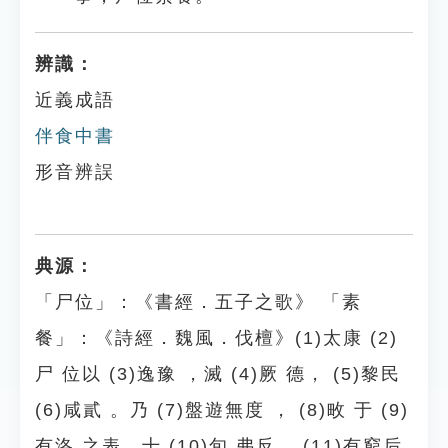
辨識：
近義成語
伴食中書
形音辨誤
典源：
「尸位」：《書經．五子之歌》 「素
餐」：《詩經．魏風．伐檀》(1)太康 (2)
尸 位以 (3)逸豫 ，滅 (4)厥 德， (5)黎民
(6)咸貳 。乃 (7)盤遊無度 ， (8)畋 于 (9)
有洛 之表，十 (10)旬 弗反。 (11)有窮后