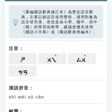
《重編國語辭典修訂本》為歷史語言辭
典，主要記錄語言使用歷程，適用對象為
語文研究者。若您是為小學、國中、高中
（職）的學習或教學，建議您優先使用
《國語小字典》或《國語辭典簡編本》。
注音：
ㄕ
ㄨㄟ
ㄙㄨ
ㄘㄢ
漢語拼音：
shī wèi sù cān
解釋：