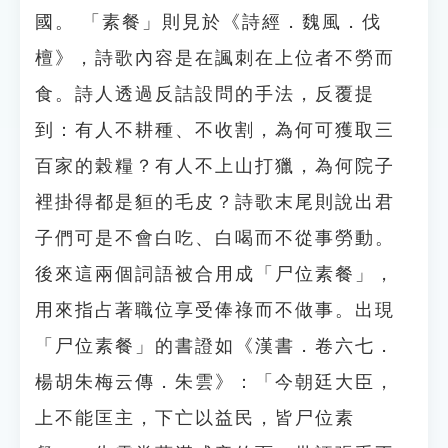
國。 「素餐」則見於《詩經．魏風．伐
檀》，詩歌內容是在諷刺在上位者不勞而
食。詩人透過反詰設問的手法，反覆提
到：有人不耕種、不收割，為何可獲取三
百家的榖糧？有人不上山打獵，為何院子
裡掛得都是貆的毛皮？詩歌末尾則說出君
子們可是不會白吃、白喝而不從事勞動。
後來這兩個詞語被合用成「尸位素餐」，
用來指占著職位享受俸祿而不做事。出現
「尸位素餐」的書證如《漢書．卷六七．
楊胡朱梅云傳．朱雲》：「今朝廷大臣，
上不能匡主，下亡以益民，皆尸位素