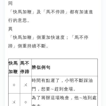
同
「快馬加鞭」及「馬不停蹄」都有加速進
行的意思。
異
「快馬加鞭」側重加快速度；「馬不停
蹄」側重持續不斷。
快馬
馬不
辨似例句
加鞭
停蹄
時間有點遲了，小明不斷踩油
○
ㄨ
門，想要∼趕到會場。
為了籌辦這場晚會，他∼地到處
ㄨ
○