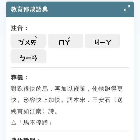
教育部成語典
注音：
ㄎㄨㄞ
ㄇㄚ
ㄐㄧㄚ
ㄅㄧㄢ
釋義：
對跑很快的馬，再加以鞭策，使牠跑得更
快。形容快上加快。語本宋．王安石〈送
純甫如江南〉詩。
△「馬不停蹄」