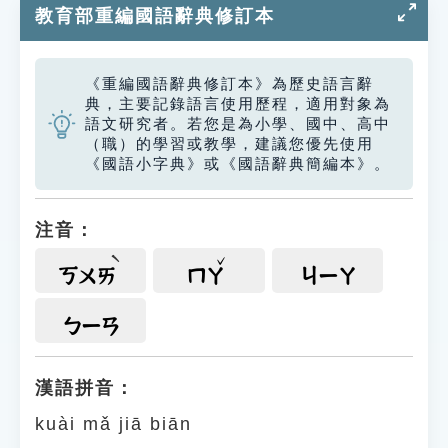
教育部重編國語辭典修訂本
《重編國語辭典修訂本》為歷史語言辭
典，主要記錄語言使用歷程，適用對象為
語文研究者。若您是為小學、國中、高中
（職）的學習或教學，建議您優先使用
《國語小字典》或《國語辭典簡編本》。
注音：
ㄎㄨㄞ
ㄇㄚ
ㄐㄧㄚ
ㄅㄧㄢ
漢語拼音：
kuài mǎ jiā biān