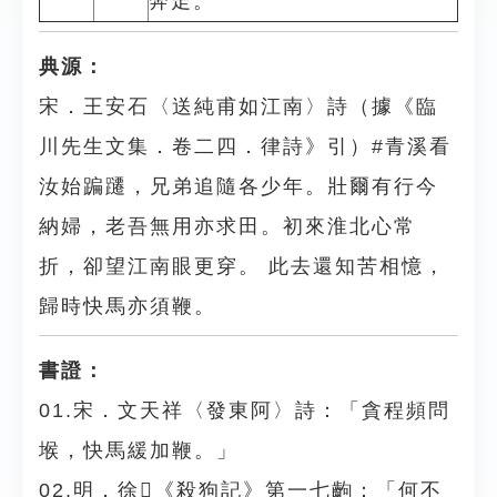
奔走。
典源：
宋．王安石〈送純甫如江南〉詩（據《臨
川先生文集．卷二四．律詩》引）#青溪看
汝始蹁躚，兄弟追隨各少年。壯爾有行今
納婦，老吾無用亦求田。初來淮北心常
折，卻望江南眼更穿。 此去還知苦相憶，
歸時快馬亦須鞭。
書證：
01.宋．文天祥〈發東阿〉詩：「貪程頻問
堠，快馬緩加鞭。」
02.明．徐𤱻《殺狗記》第一七齣：「何不