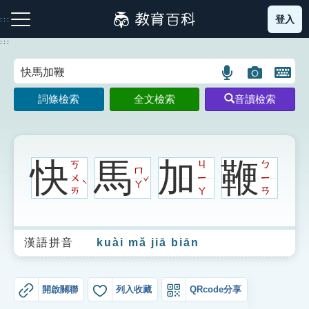
跳
登入
:::
到
主
:::
要
內
語
圖
開
容
注音索引圖示
筆畫索引圖示
部首索引表圖示
言
片
啟
詞條檢索
全文檢索
音讀檢索
搜
搜
鍵
尋
尋
盤
圖
圖
圖
示
示
示
快
馬
加
鞭
ㄎ
ㄐ
ㄅ
ㄇ
ˇ
ㄨ
ㄧ
ㄧ
ˋ
ㄚ
ㄞ
ㄚ
ㄢ
網站導覽
漢語拼音
kuài mǎ jiā biān
生字詞彙表
成語故事
開啟關聯
列入收藏
QRcode分享