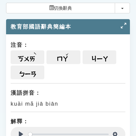
索引選單
切換
切換辭典
知識索引
教育部國語辭典簡編本
單字索引
生命大百科索引
注音：
遊戲專區
ㄎㄨㄞ
ㄇㄚ
ㄐㄧㄚ
教學應用
ㄅㄧㄢ
貓頭鷹博士
漢語拼音：
kuài mǎ jiā biān
解釋：