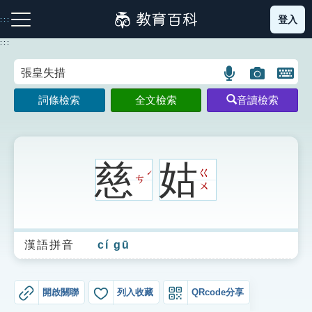
跳
登入
:::
到
主
:::
要
內
語
圖
開
容
注音索引圖示
筆畫索引圖示
部首索引表圖示
言
片
啟
詞條檢索
全文檢索
音讀檢索
搜
搜
鍵
尋
尋
盤
圖
圖
圖
示
示
示
慈
姑
ㄍ
ˊ
ㄘ
ㄨ
網站導覽
漢語拼音
cí gū
生字詞彙表
成語故事
開啟關聯
列入收藏
QRcode分享