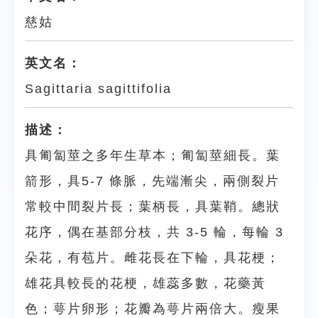
慈姑
英文名：
Sagittaria sagittifolia
描述：
具匍匐莖之多年生草本；匍匐莖細長。葉
箭形，具5-7 條脈，先端漸尖，兩側裂片
常較中間裂片長；葉柄長，具葉鞘。總狀
花序，偶在基部分枝，共 3-5 輪，每輪 3
朵花，有苞片。雌花長在下輪，具花梗；
雄花具較長的花梗，雄蕊多數，花藥黃
色；萼片卵形；花瓣為萼片兩倍大。瘦果