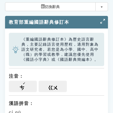
索引選單
切換
切換辭典
知識索引
教育部重編國語辭典修訂本
單字索引
生命大百科索引
《重編國語辭典修訂本》為歷史語言辭
典，主要記錄語言使用歷程，適用對象為
遊戲專區
語文研究者。若您是為小學、國中、高中
（職）的學習或教學，建議您優先使用
《國語小字典》或《國語辭典簡編本》。
教學應用
貓頭鷹博士
注音：
ㄘ
ㄍㄨ
漢語拼音：
cí gū