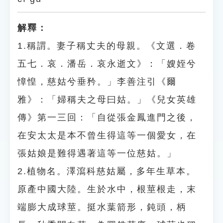
解釋：
1.稱謂。妻子稱丈夫的母親。《文選．卷
五七．哀．潘岳．哀永逝文》：「嫂姪兮
慞惶，慈姑兮垂矜。」李善注引《爾
雅》：「婦稱夫之母曰姑。」《兒女英雄
傳》第一三回：「自從張金鳳進門之後，
在安太太是本不曾生得這等一個愛女，在
張姑娘是難得遇著這等一位慈姑。」
2.植物名。澤瀉科慈姑屬，多年生草本。
原產中國大陸。生於水中，根莖根走，末
端膨大成球莖。挺水葉箭形，鈍頭，柄