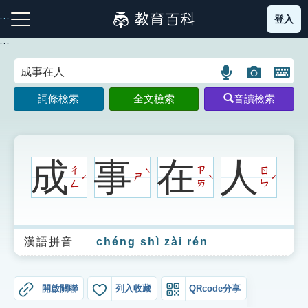
跳
登入
:::
到
主
:::
要
內
語
圖
開
容
注音索引圖示
筆畫索引圖示
部首索引表圖示
言
片
啟
詞條檢索
全文檢索
音讀檢索
搜
搜
鍵
尋
尋
盤
圖
圖
圖
示
示
示
成
事
在
人
ㄔ
ㄗ
ㄖ
ˋ
ㄕ
ˊ
ˋ
ˊ
ㄥ
ㄞ
ㄣ
網站導覽
漢語拼音
chéng shì zài rén
生字詞彙表
成語故事
開啟關聯
列入收藏
QRcode分享