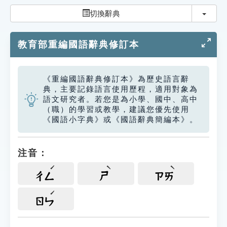
索引選單
切換
切換辭典
知識索引
教育部重編國語辭典修訂本
單字索引
生命大百科索引
《重編國語辭典修訂本》為歷史語言辭
典，主要記錄語言使用歷程，適用對象為
遊戲專區
語文研究者。若您是為小學、國中、高中
（職）的學習或教學，建議您優先使用
《國語小字典》或《國語辭典簡編本》。
教學應用
貓頭鷹博士
注音：
ㄔㄥ
ㄕ
ㄗㄞ
ㄖㄣ