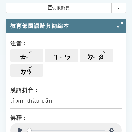
索引選單
切換
切換辭典
知識索引
教育部國語辭典簡編本
單字索引
生命大百科索引
注音：
遊戲專區
ㄊㄧ
ㄒㄧㄣ
ㄉㄧㄠ
教學應用
ㄉㄢ
貓頭鷹博士
漢語拼音：
tí xīn diào dǎn
解釋：