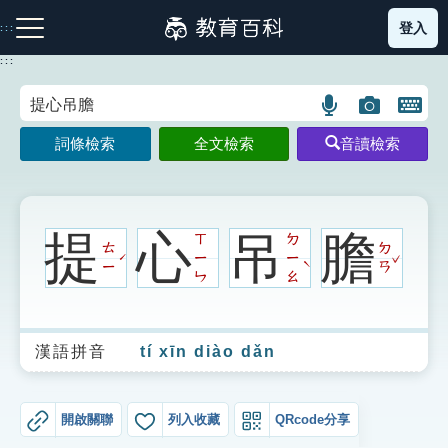
跳
登入
:::
到
主
:::
要
內
語
圖
開
容
注音索引圖示
筆畫索引圖示
部首索引表圖示
言
片
啟
詞條檢索
全文檢索
音讀檢索
搜
搜
鍵
尋
尋
盤
圖
圖
圖
示
示
示
提
心
吊
膽
ㄒ
ㄉ
ㄊ
ㄉ
ˇ
ㄧ
ㄧ
ˊ
ˋ
ㄧ
ㄢ
ㄣ
ㄠ
網站導覽
漢語拼音
tí xīn diào dǎn
生字詞彙表
成語故事
開啟關聯
列入收藏
QRcode分享