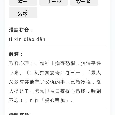
ㄊㄧ
ㄒㄧㄣ
ㄉㄧㄠ
ㄉㄢ
漢語拼音：
tí xīn diào dǎn
解釋：
形容心理上、精神上擔憂恐懼，無法平靜
下來。《二刻拍案驚奇》卷三一：「眾人
又多有笑他忘了父仇的事，已漸冷徑，沒
人提起了。怎知世名日夜提心吊膽，時刻
不忘！」也作「提心弔膽」。