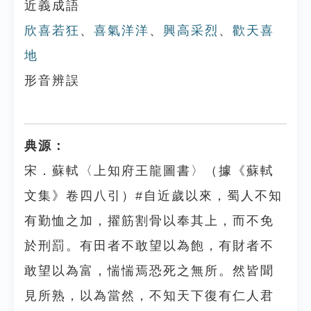
近義成語
欣喜若狂
、
喜氣洋洋
、
興高采烈
、
歡天喜
地
形音辨誤
典源：
宋．蘇軾〈上知府王龍圖書〉（據《蘇軾
文集》卷四八引）#自近歲以來，蜀人不知
有勤恤之加，擢筋割骨以奉其上，而不免
於刑罰。有田者不敢望以為飽，有財者不
敢望以為富，惴惴焉恐死之無所。然皆聞
見所熟，以為當然，不知天下復有仁人君