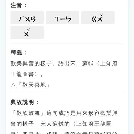
注音：
ㄏㄨㄢ
ㄒㄧㄣ
ㄍㄨ
ㄨ
釋義：
歡樂興奮的樣子。語出宋．蘇軾〈上知府
王龍圖書〉。
△「歡天喜地」
典故說明：
「歡欣鼓舞」這句成語是用來形容歡樂興
奮的樣子。宋人蘇軾的〈上知府王龍圖