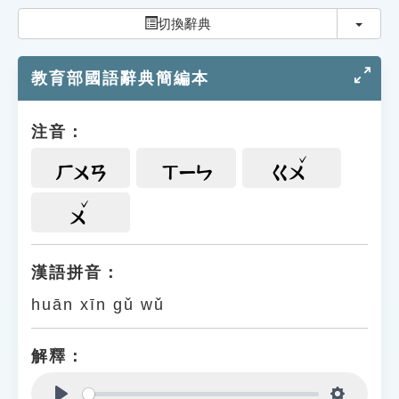
索引選單
切換
切換辭典
知識索引
教育部國語辭典簡編本
單字索引
生命大百科索引
注音：
遊戲專區
ㄏㄨㄢ
ㄒㄧㄣ
ㄍㄨ
教學應用
ㄨ
貓頭鷹博士
漢語拼音：
huān xīn gǔ wǔ
解釋：