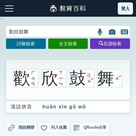
跳
登入
:::
到
主
:::
要
內
語
圖
開
容
注音索引圖示
筆畫索引圖示
部首索引表圖示
言
片
啟
詞條檢索
全文檢索
音讀檢索
搜
搜
鍵
尋
尋
盤
圖
圖
圖
示
示
示
歡
欣
鼓
舞
ㄏ
ㄒ
ˇ
ㄍ
ˇ
ㄨ
ㄧ
ㄨ
ㄨ
ㄢ
ㄣ
網站導覽
漢語拼音
huān xīn gǔ wǔ
生字詞彙表
成語故事
開啟關聯
列入收藏
QRcode分享