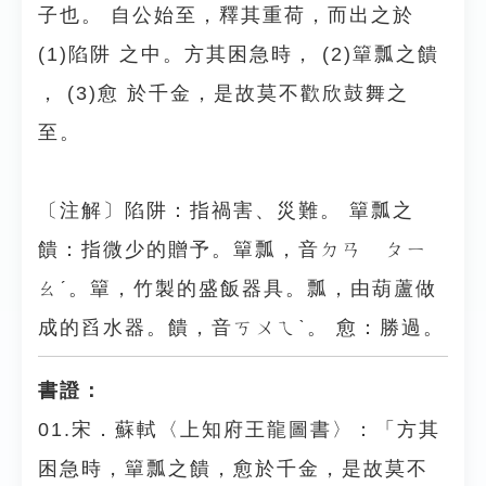
子也。 自公始至，釋其重荷，而出之於
(1)陷阱 之中。方其困急時， (2)簞瓢之饋
， (3)愈 於千金，是故莫不歡欣鼓舞之
至。
〔注解〕陷阱：指禍害、災難。 簞瓢之
饋：指微少的贈予。簞瓢，音ㄉㄢ ㄆㄧ
ㄠˊ。簞，竹製的盛飯器具。瓢，由葫蘆做
成的舀水器。饋，音ㄎㄨㄟˋ。 愈：勝過。
書證：
01.宋．蘇軾〈上知府王龍圖書〉：「方其
困急時，簞瓢之饋，愈於千金，是故莫不