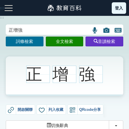
跳
登入
:::
到
主
:::
要
內
語
圖
開
容
注音索引圖示
筆畫索引圖示
部首索引表圖示
言
片
啟
詞條檢索
全文檢索
音讀檢索
搜
搜
鍵
尋
尋
盤
圖
圖
圖
示
示
示
正
增
強
網站導覽
生字詞彙表
開啟關聯
列入收藏
QRcode分享
成語故事
切換
切換辭典