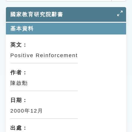
索引選單
國家教育研究院辭書
知識索引
單字索引
基本資料
生命大百科索引
英文：
Positive Reinforcement
遊戲專區
教學應用
作者：
陳啟勳
貓頭鷹博士
日期：
2000年12月
出處：