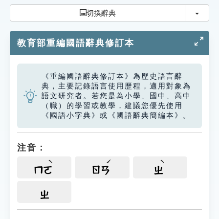
索引選單
切換
切換辭典
知識索引
教育部重編國語辭典修訂本
單字索引
生命大百科索引
《重編國語辭典修訂本》為歷史語言辭
典，主要記錄語言使用歷程，適用對象為
遊戲專區
語文研究者。若您是為小學、國中、高中
（職）的學習或教學，建議您優先使用
《國語小字典》或《國語辭典簡編本》。
教學應用
貓頭鷹博士
注音：
ㄇㄛ
ㄖㄢ
ㄓ
ㄓ