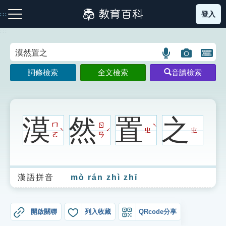
跳
登入
:::
到
主
:::
要
內
語
圖
開
容
注音索引圖示
筆畫索引圖示
部首索引表圖示
言
片
啟
詞條檢索
全文檢索
音讀檢索
搜
搜
鍵
尋
尋
盤
圖
圖
圖
示
示
示
漠
然
置
之
ㄇ
ㄖ
ˋ
ㄓ
ㄓ
ˋ
ˊ
ㄛ
ㄢ
網站導覽
漢語拼音
mò rán zhì zhī
生字詞彙表
成語故事
開啟關聯
列入收藏
QRcode分享