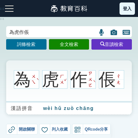
跳
登入
:::
到
主
:::
要
內
語
圖
開
容
注音索引圖示
筆畫索引圖示
部首索引表圖示
言
片
啟
詞條檢索
全文檢索
音讀檢索
搜
搜
鍵
尋
尋
盤
圖
圖
圖
示
示
示
為
虎
作
倀
ㄗ
ㄨ
ㄏ
ㄔ
ˇ
ㄨ
ˋ
ˋ
ㄟ
ㄨ
ㄤ
ㄛ
網站導覽
漢語拼音
wèi hǔ zuò chāng
生字詞彙表
成語故事
開啟關聯
列入收藏
QRcode分享