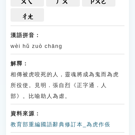
ㄨㄟ
ㄏㄨ
ㄗㄨㄛ
ㄔㄤ
漢語拼音：
wèi hǔ zuò chāng
解釋：
相傳被虎咬死的人，靈魂將成為鬼而為虎
所役使。見明．張自烈《正字通．人
部》。比喻助人為虐。
資料來源：
教育部重編國語辭典修訂本_為虎作倀