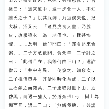
山人亦獨登此來，見拯，甚相慰悅，乃告
拯曰：「適來道中，遇一虎食一人，不知
誰氏之子？」說其服飾，乃拯僕夫也。拯
大駭。沼又云：「遙見虎食人盡，乃脫
皮，改服禪衣，為一老僧也。」拯甚怖
懼。……及明，僧叩門曰：「郎君起來食
粥。」二子方敢啟關。食粥畢，二子計之
曰：「此僧且在，我等何由下山？」遂詐
僧云：「井中有異。」使窺之。細窺次，
二子推僧墮井，其僧即時化為虎，二子以
巨石鎮之而斃矣。二子遂取銀皿下山。近
昏黑，而遇一獵人，於道旁張弓，樹上為
棚而居，語二子曰：「無觸我機。」兼謂