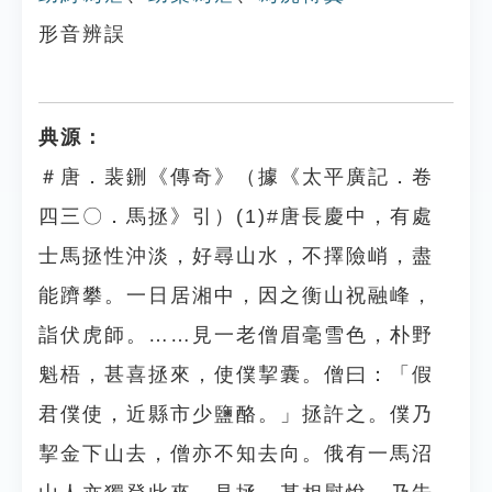
形音辨誤
典源：
＃唐．裴鉶《傳奇》（據《太平廣記．卷
四三〇．馬拯》引）(1)#唐長慶中，有處
士馬拯性沖淡，好尋山水，不擇險峭，盡
能躋攀。一日居湘中，因之衡山祝融峰，
詣伏虎師。……見一老僧眉毫雪色，朴野
魁梧，甚喜拯來，使僕挈囊。僧曰：「假
君僕使，近縣市少鹽酪。」拯許之。僕乃
挈金下山去，僧亦不知去向。俄有一馬沼