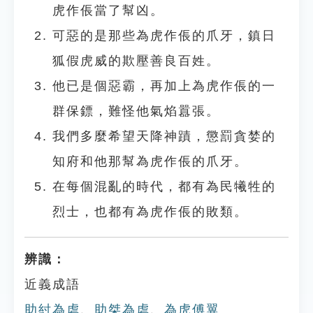
虎作倀當了幫凶。
可惡的是那些為虎作倀的爪牙，鎮日
狐假虎威的欺壓善良百姓。
他已是個惡霸，再加上為虎作倀的一
群保鏢，難怪他氣焰囂張。
我們多麼希望天降神蹟，懲罰貪婪的
知府和他那幫為虎作倀的爪牙。
在每個混亂的時代，都有為民犧牲的
烈士，也都有為虎作倀的敗類。
辨識：
近義成語
助紂為虐
、
助桀為虐
、
為虎傅翼