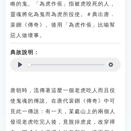
喚的鬼。「為虎作倀」指被虎咬死的人，
靈魂將化為鬼而為虎所役使。＃典出唐．
裴鉶《傳奇》。後用「為虎作倀」比喻幫
惡人做壞事。
典故說明：
Play
Settings
唐朝時，流傳著這麼一個老虎吃人而且役
使鬼魂的傳說。在唐代裴鉶《傳奇》中可
見此一傳說：有一天，某處山上的兩個人
發現老虎吃完人後，竟脫掉虎皮，改穿禪