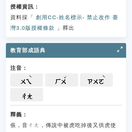
授權資訊：
資料採「
創用CC-姓名標示- 禁止改作 臺
灣3.0版授權條款
」釋出
教育部成語典
注音：
ㄨㄟ
ㄏㄨ
ㄗㄨㄛ
ㄔㄤ
釋義：
倀，音ㄔㄤ，傳說中被虎吃掉後又供虎使