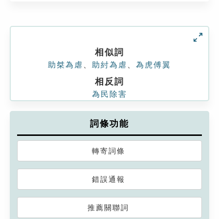
相似詞
助桀為虐
、
助紂為虐
、
為虎傅翼
相反詞
為民除害
詞條功能
轉寄詞條
錯誤通報
推薦關聯詞