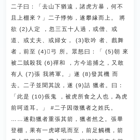
二子曰：「去山下猶遠，諸虎方暴，何不
且上棚來？」二子悸怖，遂攀緣而上。 將
欲 (2)人定 ，忽三五十人過，或僧、或
道、或丈夫、或婦女， (3)歌吟 者、戲舞
者，前至 (4)弓 所。眾怒曰：「 (5)朝 來
被二賊殺我 (6)禪和 ，方今追捕之，又敢
有人 (7)張 我將軍。」遂 (8)發其機 而
去。二子並聞其說，遂 (9)詰 獵者。曰：
「此是 (10)倀鬼 ，被虎所食之人也，為虎
前呵道耳。」 #二子因徵獵者之姓氏。
……遂勸獵者重張其箭，獵者然之。張畢
登棚，果有一虎哮吼而至，前足觸機，箭