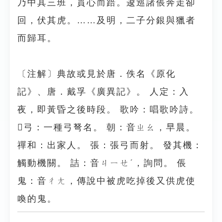
乃中其三班，貫心而踣。逡巡諸倀奔走卻
回，伏其虎。……及明，二子分銀與獵者
而歸耳。
〔注解〕典故或見於唐．佚名《原化
記》、唐．戴孚《廣異記》。 人定：入
夜，即黃昏之後時段。 歌吟：唱歌吟詩。
弓：一種弓弩名。 朝：音ㄓㄠ，早晨。
禪和：出家人。 張：張弓而射。 發其機：
觸動機關。 詰：音ㄐㄧㄝˊ，詢問。 倀
鬼：音ㄔㄤ，傳說中被虎吃掉後又供虎使
喚的鬼。