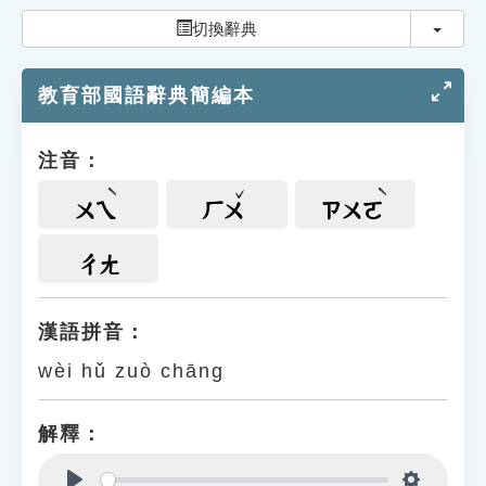
索引選單
切換
切換辭典
知識索引
教育部國語辭典簡編本
單字索引
生命大百科索引
注音：
遊戲專區
ㄨㄟ
ㄏㄨ
ㄗㄨㄛ
教學應用
ㄔㄤ
貓頭鷹博士
漢語拼音：
wèi hǔ zuò chāng
解釋：