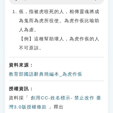
Play
Settings
倀，指被虎咬死的人，相傳靈魂將成
為鬼而為虎所役使。為虎作倀比喻助
人為虐。
【例】這種幫助壞人，為虎作倀的人
不可原諒。
資料來源：
教育部國語辭典簡編本_為虎作倀
授權資訊：
資料採「
創用CC-姓名標示- 禁止改作 臺
灣3.0版授權條款
」釋出