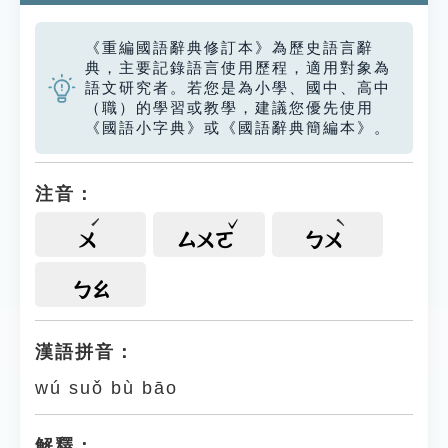
《重編國語辭典修訂本》為歷史語言辭
典，主要記錄語言使用歷程，適用對象為
語文研究者。若您是為小學、國中、高中
（職）的學習或教學，建議您優先使用
《國語小字典》或《國語辭典簡編本》。
注音：
ㄨ
ㄙㄨㄛ
ㄅㄨ
ㄅㄠ
漢語拼音：
wú suǒ bù bāo
解釋：