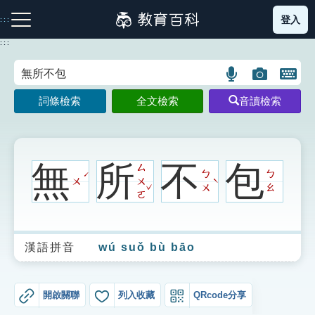
跳
登入
:::
到
主
:::
要
內
語
圖
開
容
注音索引圖示
筆畫索引圖示
部首索引表圖示
言
片
啟
詞條檢索
全文檢索
音讀檢索
搜
搜
鍵
尋
尋
盤
圖
圖
圖
示
示
示
無
所
不
包
ㄙ
ㄅ
ㄅ
ˊ
ㄨ
ㄨ
ˋ
ˇ
ㄨ
ㄠ
ㄛ
網站導覽
漢語拼音
wú suǒ bù bāo
生字詞彙表
成語故事
開啟關聯
列入收藏
QRcode分享