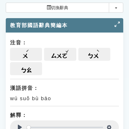
索引選單
切換
切換辭典
知識索引
教育部國語辭典簡編本
單字索引
生命大百科索引
注音：
遊戲專區
ㄨ
ㄙㄨㄛ
ㄅㄨ
教學應用
ㄅㄠ
貓頭鷹博士
漢語拼音：
wú suǒ bù bāo
解釋：