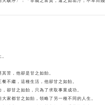
周天驥序〉：「非義之富貴，遠之如垢汙；不幸而
上。
堪其苦，他卻是甘之如飴。
三餐不繼，這種生活，他卻甘之如飴。
力，卻甘之如飴，只為了求取事業成功。
但大家都甘之如飴，領略了另一種不同的人生。