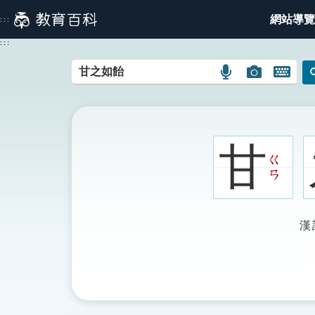
跳
網站導覽
:::
到
主
:::
要
內
語
圖
開
容
言
片
啟
搜
搜
鍵
尋
尋
盤
圖
圖
圖
甘
示
示
示
ㄍ
ㄢ
漢