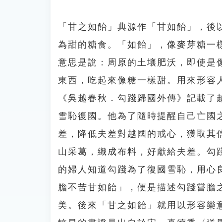
「甘之如飴」典源作「甘如飴」，後
為甜的糖食。「如飴」，像麥芽糖一
意思是說：周原的土壤肥沃，即使是
東西，吃起來像糖一樣甜。用來形容
《吳越春秋．勾踐歸國外傳》記載了
雪恥復國。他為了隨時提醒自己亡國
差，降低夫差對越國的戒心，獲取其
山采葛，織成布料，好獻給夫差。勾
的婦人知道勾踐為了復國雪恥，用心
膽不苦甘如飴」，便是描述勾踐嘗膽
美。後來「甘之如飴」就用以形容樂