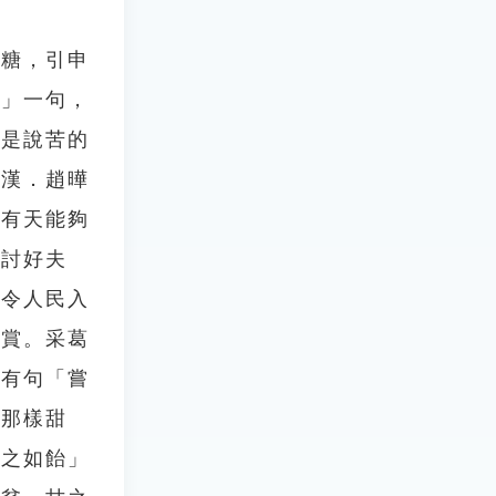
芽糖，引申
飴」一句，
」是說苦的
。漢．趙曄
望有天能夠
地討好夫
命令人民入
獎賞。采葛
中有句「嘗
糖那樣甜
甘之如飴」