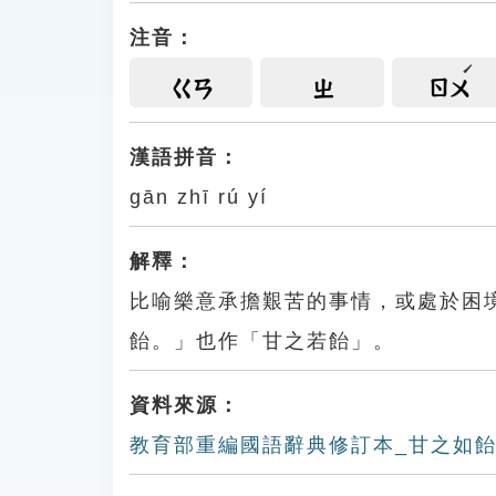
注音：
ㄍㄢ
ㄓ
ㄖㄨ
漢語拼音：
gān zhī rú yí
解釋：
比喻樂意承擔艱苦的事情，或處於困
飴。」也作「甘之若飴」。
資料來源：
教育部重編國語辭典修訂本_甘之如