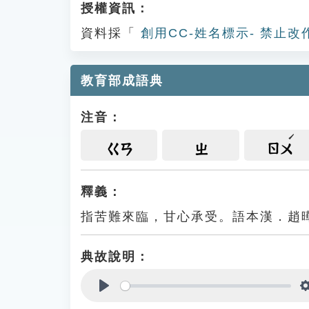
授權資訊：
資料採「
創用CC-姓名標示- 禁止改
教育部成語典
注音：
ㄍㄢ
ㄓ
ㄖㄨ
釋義：
指苦難來臨，甘心承受。語本漢．趙
典故說明：
Play