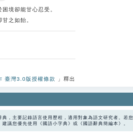
Settings
於困境卻能甘心忍受。
卻甘之如飴。
作 臺灣3.0版授權條款
」釋出
辭典，主要記錄語言使用歷程，適用對象為語文研究者。若
，建議您優先使用《國語小字典》或《國語辭典簡編本》。