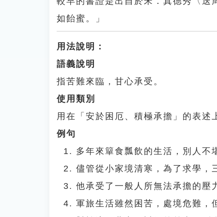
較早的書證是出自於宋．真德秀〈送
如飴蜜。」
用法說明：
語義說明
指苦難來臨，甘心承受。
使用類別
用在「安於困厄、積極承擔」的表述
例句
多年來簞食瓢飲的生活，別人不
儘管從小家境清寒，為了求學，
他承受了一般人所無法承擔的壓
軍旅生活雖然困苦，處境危難，