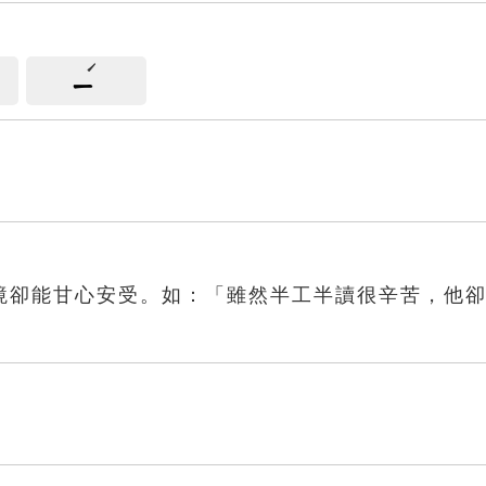
ㄧ
境卻能甘心安受。如：「雖然半工半讀很辛苦，他
飴