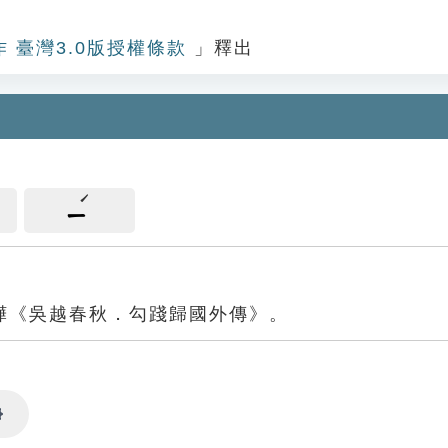
作 臺灣3.0版授權條款
」釋出
ㄧ
曄《吳越春秋．勾踐歸國外傳》。
Settings