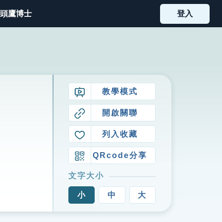
頭鷹博士
登入
教學模式
開啟關聯
列入收藏
QRcode分享
文字大小
小
中
大