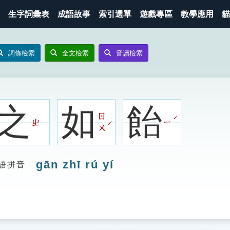
生字詞彙表
成語故事
索引選單
遊戲專區
教學應用
貓
詞條檢索
全文檢索
音讀檢索
之
如
飴
ㄖ
ˊ
ㄓ
ㄧ
ˊ
ㄨ
gān zhī rú yí
語拼音