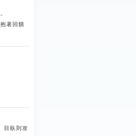
望。
是抱著回饋
。目臥則攻