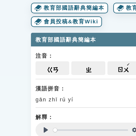
教育部國語辭典簡編本
教
會員投稿&教育Wiki
教育部國語辭典簡編本
注音：
ㄍㄢ
ㄓ
ㄖㄨ
漢語拼音：
gān zhī rú yí
解釋：