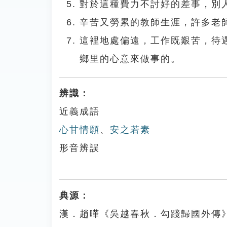
對於這種費力不討好的差事，別
辛苦又勞累的教師生涯，許多老
這裡地處偏遠，工作既艱苦，待
鄉里的心意來做事的。
辨識：
近義成語
心甘情願
、
安之若素
形音辨誤
典源：
漢．趙曄《吳越春秋．勾踐歸國外傳