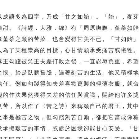
以成語多為四字，乃成「甘之如飴」。「飴」，麥
樣甜。《詩經．大雅．綿》有「周原膴膴，堇荼如
像堇荼之類的苦菜，也會變得甘美不已。「甘如飴
人為了某種崇高的目標，心甘情願承受痛苦或犧牲
越王勾踐被吳王夫差打敗之後，一直忍辱負重，希
之恨，於是臥薪嘗膽，過著刻苦的生活。他又積極
信任。例如勾踐得知夫差喜歡葛製的輕薄衣服，就
踐的作法果然獲得夫差的信任與賞識，賜給他許多
良苦，所以作了〈苦之詩〉來稱頌自己的君王，其
之事是極苦之物，但勾踐刻苦自勵，卻把它當成像
意承擔艱苦的事情，或處於困境卻能甘心安受。「