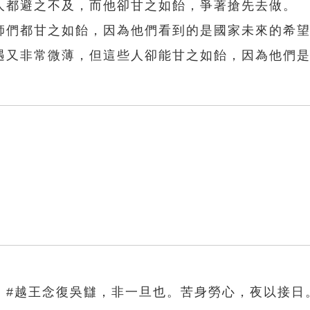
人都避之不及，而他卻甘之如飴，爭著搶先去做。
師們都甘之如飴，因為他們看到的是國家未來的希
遇又非常微薄，但這些人卻能甘之如飴，因為他們
》#越王念復吳讎，非一旦也。苦身勞心，夜以接日