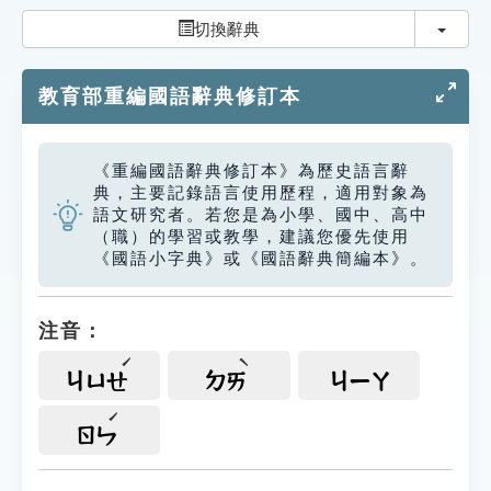
索引選單
切換
切換辭典
知識索引
教育部重編國語辭典修訂本
單字索引
生命大百科索引
《重編國語辭典修訂本》為歷史語言辭
典，主要記錄語言使用歷程，適用對象為
遊戲專區
語文研究者。若您是為小學、國中、高中
（職）的學習或教學，建議您優先使用
《國語小字典》或《國語辭典簡編本》。
教學應用
貓頭鷹博士
注音：
ㄐㄩㄝ
ㄉㄞ
ㄐㄧㄚ
ㄖㄣ