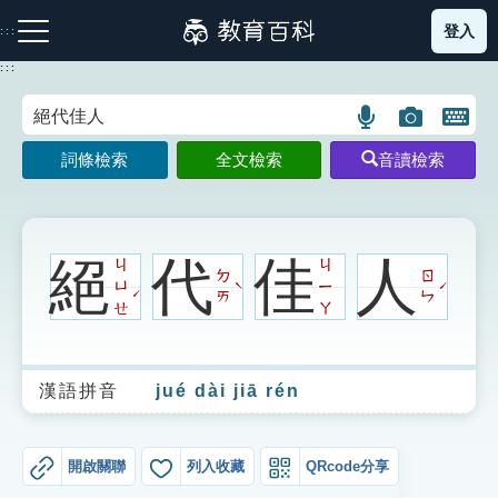
跳
登入
:::
到
主
:::
要
內
語
圖
開
容
注音索引圖示
筆畫索引圖示
部首索引表圖示
言
片
啟
詞條檢索
全文檢索
音讀檢索
搜
搜
鍵
尋
尋
盤
圖
圖
圖
示
示
示
絕
代
佳
人
ㄐ
ㄐ
ㄉ
ㄖ
ㄩ
ㄧ
ˋ
ˊ
ˊ
ㄞ
ㄣ
ㄝ
ㄚ
網站導覽
漢語拼音
jué dài jiā rén
生字詞彙表
成語故事
開啟關聯
列入收藏
QRcode分享