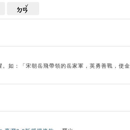
ㄉㄢ
懼。如：「宋朝岳飛帶領的岳家軍，英勇善戰，使
膽