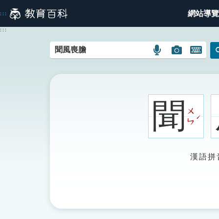
跳
網站導覽
:::
到
主
:::
要
內
語
圖
開
容
言
片
啟
搜
搜
鍵
尋
尋
盤
圖
圖
圖
聞
示
示
示
ㄨ
ˊ
ㄣ
漢語拼