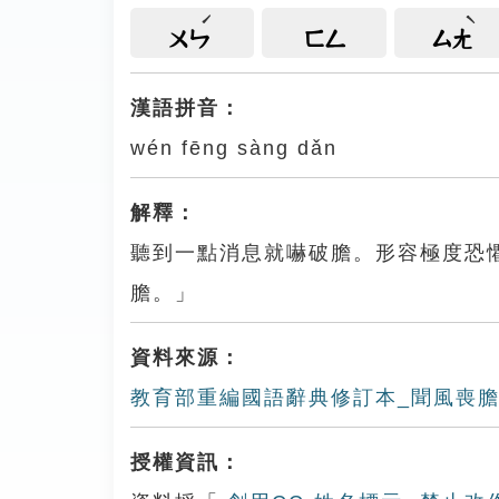
ㄨㄣ
ㄈㄥ
ㄙㄤ
漢語拼音：
wén fēng sàng dǎn
解釋：
聽到一點消息就嚇破膽。形容極度恐
膽。」
資料來源：
教育部重編國語辭典修訂本_聞風喪
授權資訊：