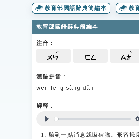
教育部國語辭典簡編本
教
教育部國語辭典簡編本
注音：
ㄨㄣ
ㄈㄥ
ㄙㄤ
漢語拼音：
wén fēng sàng dǎn
解釋：
Play
聽到一點消息就嚇破膽。形容極