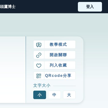
頭鷹博士
登入
教學模式
開啟關聯
列入收藏
QRcode分享
文字大小
小
中
大