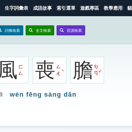
生字詞彙表
成語故事
索引選單
遊戲專區
教學應用
貓
詞條檢索
全文檢索
音讀檢索
風
喪
膽
ㄈ
ㄙ
ㄉ
ˇ
ˋ
ㄥ
ㄤ
ㄢ
wén fēng sàng dǎn
音