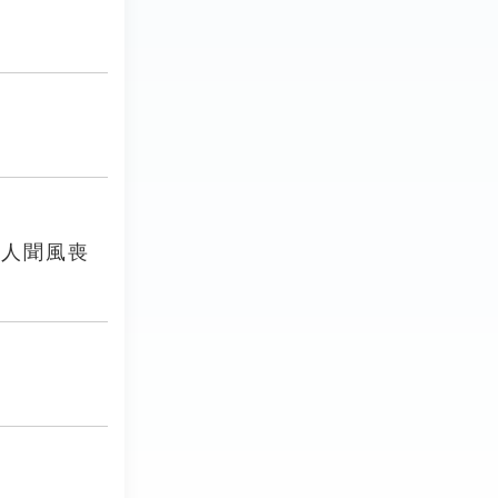
金人聞風喪