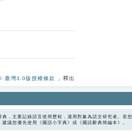
Settings
作 臺灣3.0版授權條款
」釋出
辭典，主要記錄語言使用歷程，適用對象為語文研究者。若
，建議您優先使用《國語小字典》或《國語辭典簡編本》。