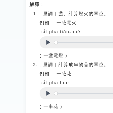
解釋：
[
量詞
]
盞。計算燈火的單位。
例如：
一葩電火
tsi̍t pha tiān-hué
Play
( 一盞電燈 )
[
量詞
]
計算成串物品的單位。
例如：
一葩花
tsi̍t pha hue
Play
( 一串花 )