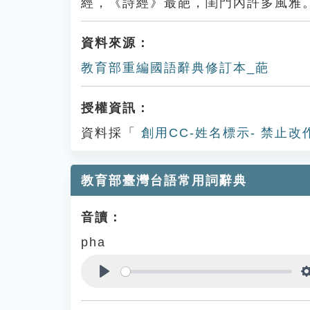
經，《詩經》最葩，閨門內許多風雅
資料來源：
教育部重編國語辭典修訂本_葩
授權資訊：
資料採「
創用CC-姓名標示- 禁止改
教育部臺灣台語常用詞辭典
音讀：
pha
Play