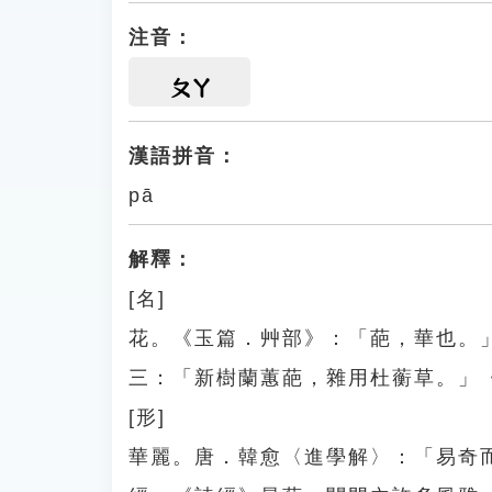
注音：
ㄆㄚ
漢語拼音：
pā
解釋：
[名]
花。《玉篇．艸部》：「葩，華也。
三：「新樹蘭蕙葩，雜用杜蘅草。」
[形]
華麗。唐．韓愈〈進學解〉：「易奇