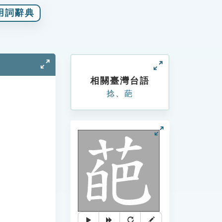
用詞辭典
相關臺灣台語
捻
、
葩