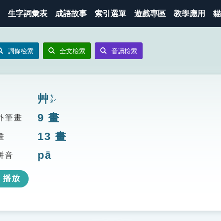
生字詞彙表
成語故事
索引選單
遊戲專區
教學應用
貓
詞條檢索
全文檢索
音讀檢索
艸
ㄘㄠˇ
9
畫
外筆畫
13
畫
畫
pā
拼音
播放