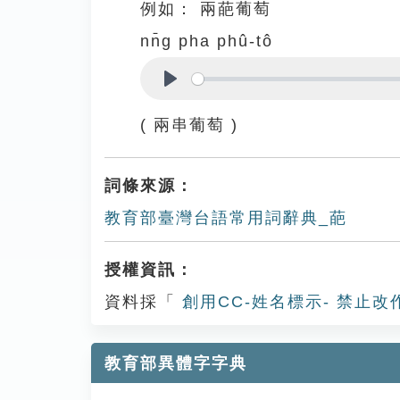
例如：
兩葩葡萄
nn̄g pha phû-tô
Play
( 兩串葡萄 )
詞條來源：
教育部臺灣台語常用詞辭典_葩
授權資訊：
資料採「
創用CC-姓名標示- 禁止改
教育部異體字字典