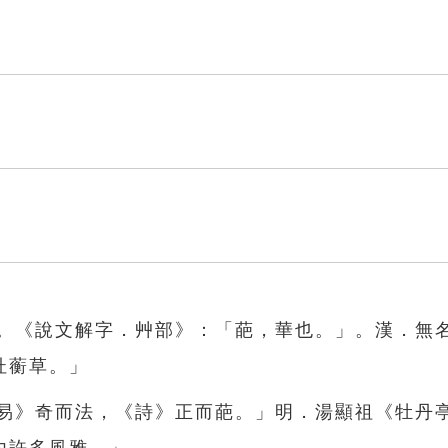
」。《說文解字．艸部》：「葩，華也。」。漢．無
杜蘅草。」
《易》奇而法，《詩》正而葩。」明．湯顯祖《牡丹