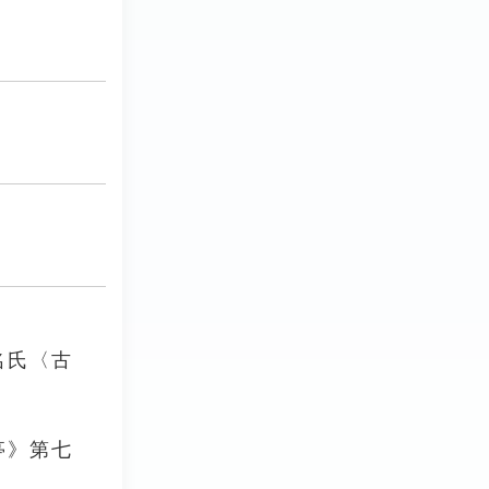
名氏〈古
亭》第七