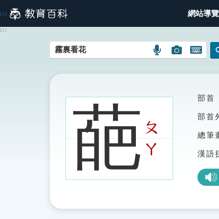
跳
網站導覽
:::
到
主
:::
要
內
語
圖
開
容
言
片
啟
搜
搜
鍵
尋
尋
盤
圖
圖
圖
部首
葩
示
示
示
部首
ㄆ
總筆
ㄚ
漢語