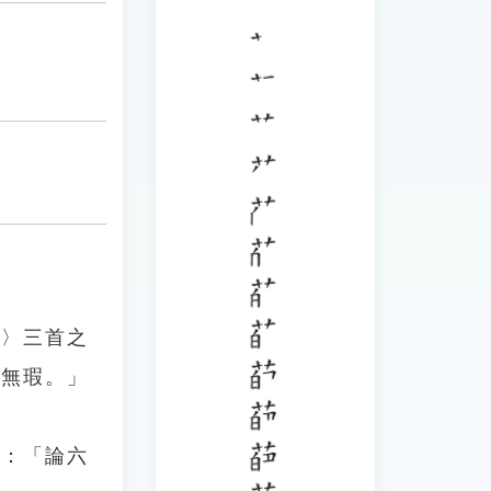
詩〉三首之
玉無瑕。」
》：「論六