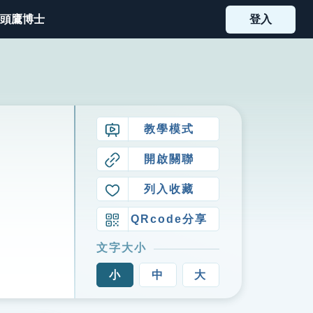
頭鷹博士
登入
教學模式
開啟關聯
列入收藏
QRcode分享
文字大小
小
中
大