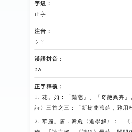
字級：
正字
注音：
ㄆㄚ
漢語拼音：
pā
正字釋義：
1. 花。如：「豔葩」、「奇葩異卉
詩〉三首之三：「新樹蘭蕙葩，雜用
2. 華麗。唐．韓愈〈進學解〉：「