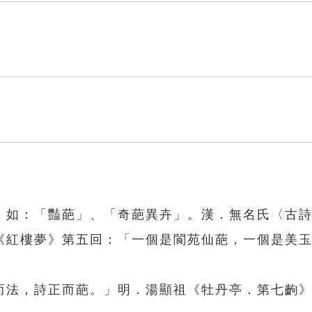
」如：「豔葩」、「奇葩異卉」。漢．無名氏〈古
《紅樓夢》第五回：「一個是閬苑仙葩，一個是美
而法，詩正而葩。」明．湯顯祖《牡丹亭．第七齣