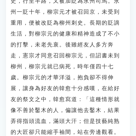
史，行至半路，又被加貶為永州司馬。永
州一貶十年，柳宗元才被召回京，未受到
重用，便被改貶為柳州刺史。長期的貶謫
生活，對柳宗元的健康和精神造成了不小
的打擊，未老先衰。後雖經友人多方奔
走，憲宗才同意召回柳宗元，但詔書未到
柳州，柳宗元就已病死，時年僅四十七
歲。柳宗元的才華洋溢，抱負卻不得伸
展，讓身為好友的韓愈十分感嘆，在給好
友的祭文之中，韓愈寫道：「這種情形就
像不善於鑿木的人，偏讓他去鑿木，結果
弄得指頭流血，滿頭大汗；但是技藝純熟
的大匠卻只能縮手袖間，站在旁邊觀看。