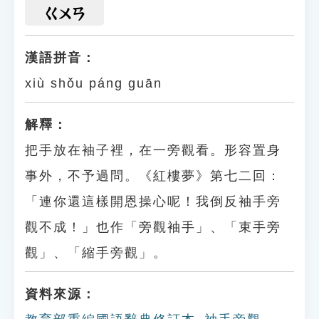
ㄍㄨㄢ
漢語拼音：
xiù shǒu páng guān
解釋：
把手放在袖子裡，在一旁觀看。形容置身
事外，不予過問。《紅樓夢》第七二回：
「連你還這樣開恩操心呢！我倒反袖手旁
觀不成！」也作「旁觀袖手」、「束手旁
觀」、「縮手旁觀」。
資料來源：