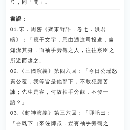
ㄢ，同「間」。
書證：
01.宋．周密《齊東野語．卷七．洪君
疇》：「應干文字，悉由通進司投進，自
知潔其身，而袖手旁觀之人，往往察臣之
所避而趨之。」
02.《三國演義》第四六回：「今日公瑾怒
責公覆，我等皆是他部下，不敢犯顏苦
諫；先生是客，何故袖手旁觀，不發一
語？」
03.《封神演義》第三六回：「哪吒曰：
『吾既下山來佐師叔，豈有袖手旁觀之