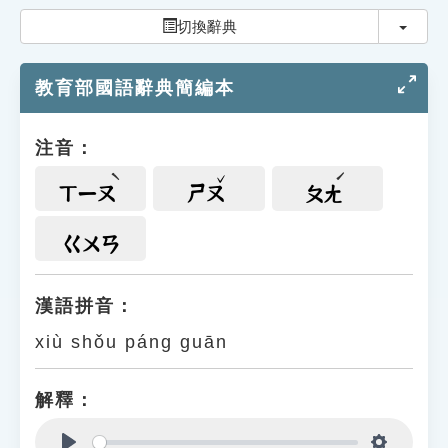
索引選單
切換
切換辭典
知識索引
教育部國語辭典簡編本
單字索引
生命大百科索引
注音：
遊戲專區
ㄒㄧㄡ
ㄕㄡ
ㄆㄤ
教學應用
ㄍㄨㄢ
貓頭鷹博士
漢語拼音：
xiù shǒu páng guān
解釋：