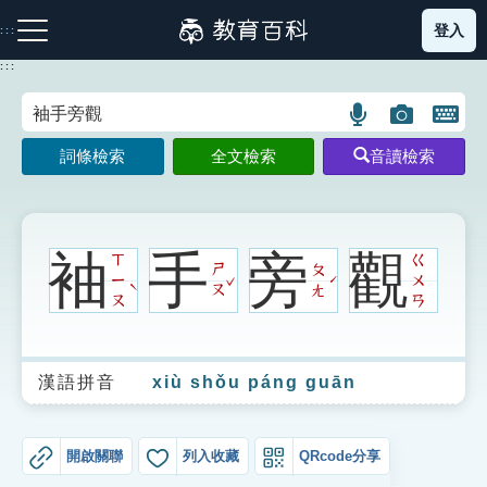
跳
登入
:::
到
主
:::
要
內
語
圖
開
容
注音索引圖示
筆畫索引圖示
部首索引表圖示
言
片
啟
詞條檢索
全文檢索
音讀檢索
搜
搜
鍵
尋
尋
盤
圖
圖
圖
示
示
示
袖
手
旁
觀
ㄒ
ㄍ
ㄕ
ㄆ
ˇ
ㄧ
ㄨ
ˊ
ˋ
ㄡ
ㄤ
ㄡ
ㄢ
網站導覽
漢語拼音
xiù shǒu páng guān
生字詞彙表
成語故事
開啟關聯
列入收藏
QRcode分享