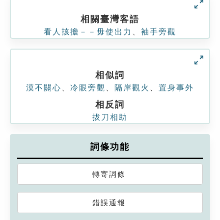
相關臺灣客語
看人㧡擔－－毋使出力
、
袖手旁觀
相似詞
漠不關心
、
冷眼旁觀
、
隔岸觀火
、
置身事外
相反詞
拔刀相助
詞條功能
轉寄詞條
錯誤通報