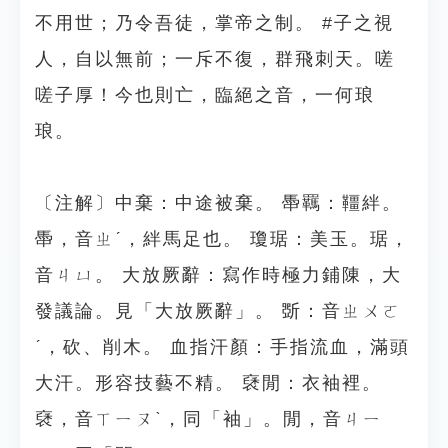
不用世；乃令吾徒，掌帝之制。 #子之視
人，自以無前；一斥不復，群飛刺天。嗟
嗟子厚！今也則亡，臨絕之音，一何琅
琅。
〔注解〕中棄：中途被棄。 馽羈：韁絆。
馽，音ㄓˊ，絆馬足也。 瓊琚：美玉。琚，
音ㄐㄩ。 大放厥辭：寫作時極力鋪陳，大
發議論。見「大放厥辭」。 斲：音ㄓㄨㄛ
ˊ，砍、削木。 血指汗顏：手指流血，滿頭
大汗。形容技藝不精。 褎閒：衣袖裡。
褎，音ㄒㄧㄡˋ，同「袖」。閒，音ㄐㄧ