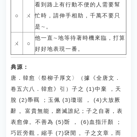
看到路上有行動不便的人需要幫
○
ㄨ
忙時，請伸手相助，千萬不要只
是∼。
他一直∼地等待著時機來臨，打算
ㄨ
○
好好地表現一番。
典源：
唐．韓愈〈祭柳子厚文〉（據《全唐文．
卷五六八．韓愈》引）子之 (1)中棄 ，天
脫 (2)馽羈 ；玉佩 (3)瓊琚 ， (4)大放厥
辭 。富貴無能，磨滅誰紀；子之自著，表
表愈偉。不善為 (5)斲 ， (6)血指汗顏 ；
巧匠旁觀，縮手 (7)褎閒 。子之文章，而