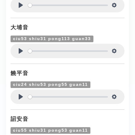
Play
Settings
大埔音
ciu53 shiu31 pong113 guan33
Play
Settings
饒平音
ciu24 shiu53 pong55 guan11
Play
Settings
詔安音
ciu55 shiu31 pong53 guan11