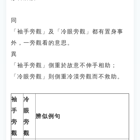
同
「袖手旁觀」及「冷眼旁觀」都有置身事
外，一旁觀看的意思。
異
「袖手旁觀」側重於故意不伸手相助；
「冷眼旁觀」則側重冷漠旁觀而不救助。
袖
冷
手
眼
辨似例句
旁
旁
觀
觀