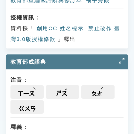
教育部重編國語辭典修訂本_袖手旁觀
授權資訊：
資料採「
創用CC-姓名標示- 禁止改作 臺
灣3.0版授權條款
」釋出
教育部成語典
注音：
ㄒㄧㄡ
ㄕㄡ
ㄆㄤ
ㄍㄨㄢ
釋義：