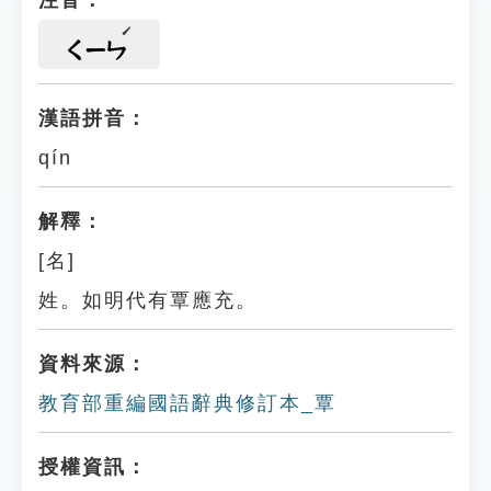
注音：
ㄑㄧㄣ
漢語拼音：
qín
解釋：
[名]
姓。如明代有覃應充。
資料來源：
教育部重編國語辭典修訂本_覃
授權資訊：