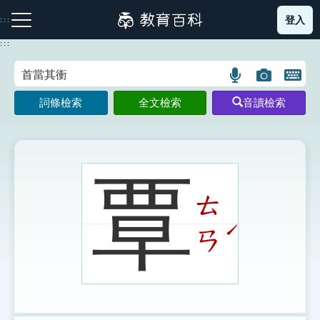
跳
登入
:::
到
主
:::
要
內
語
圖
開
容
注音索引圖示
筆畫索引圖示
部首索引表圖示
言
片
啟
詞條檢索
全文檢索
音讀檢索
搜
搜
鍵
尋
尋
盤
圖
圖
圖
示
示
示
覃
ㄊ
網站導覽
ˊ
ㄢ
生字詞彙表
成語故事