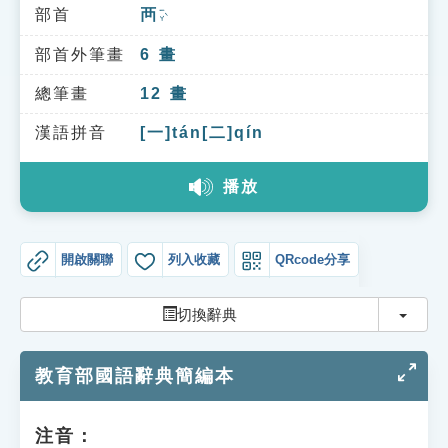
索引選單
部首
襾
ㄧㄚˋ
知識索引
部首外筆畫
6
畫
單字索引
總筆畫
12
畫
生命大百科索引
漢語拼音
[一]tán[二]qín
播放
遊戲專區
教學應用
開啟關聯
列入收藏
QRcode分享
貓頭鷹博士
切換
切換辭典
教育部國語辭典簡編本
注音：