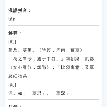
漢語拼音：
tán
解釋：
[動]
延及、蔓延。《詩經．周南．葛覃》：
「葛之覃兮，施于中谷。」南朝梁．劉勰
《文心雕龍．頌讚》：「比類寓意，又覃
及細物矣。」
[副]
深。如：「覃思」、「覃深」。