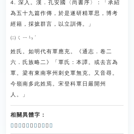
4. 深入。漢．孔安國〈尚書序〉：「承紹
為五十九篇作傳，於是遂研精覃思，博考
經籍，採摭群言，以立訓傳。」
㈡ㄑㄧㄣˊ
姓氏。如明代有覃應充。《通志．卷二
六．氏族略二》「覃氏：本譚。或去言為
覃。梁有東南寧州刺史覃無克。又音尋。
今嶺南多此姓焉。宋登科覃日嚴開州
人。」
相關異體字：
𪉙
、
𪉷
、
𧟩
、
𧟹
、
𪉞
、
𪉲