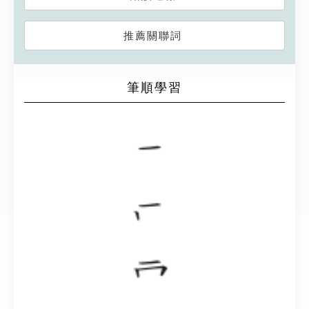
推薦關聯詞
筆順學習