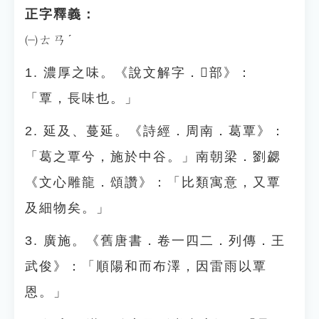
正字釋義：
㈠ㄊㄢˊ
1. 濃厚之味。《說文解字．󰨷部》：
「覃，長味也。」
2. 延及、蔓延。《詩經．周南．葛覃》：
「葛之覃兮，施於中谷。」南朝梁．劉勰
《文心雕龍．頌讚》：「比類寓意，又覃
及細物矣。」
3. 廣施。《舊唐書．卷一四二．列傳．王
武俊》：「順陽和而布澤，因雷雨以覃
恩。」