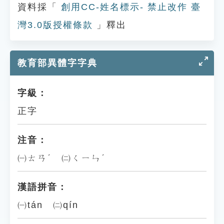
資料採「
創用CC-姓名標示- 禁止改作 臺
灣3.0版授權條款
」釋出
教育部異體字字典
字級：
正字
注音：
㈠ㄊㄢˊ ㈡ㄑㄧㄣˊ
漢語拼音：
㈠tán ㈡qín