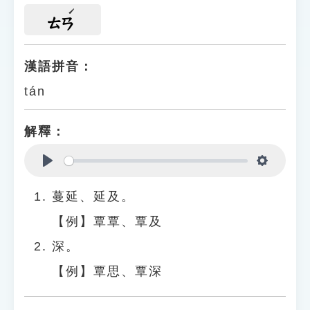
ㄊㄢ
漢語拼音：
tán
解釋：
Play
Settings
蔓延、延及。
【例】覃覃、覃及
深。
【例】覃思、覃深