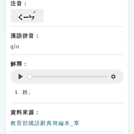
注音：
ㄑㄧㄣ
漢語拼音：
qín
解釋：
Play
Settings
姓。
資料來源：
教育部國語辭典簡編本_覃