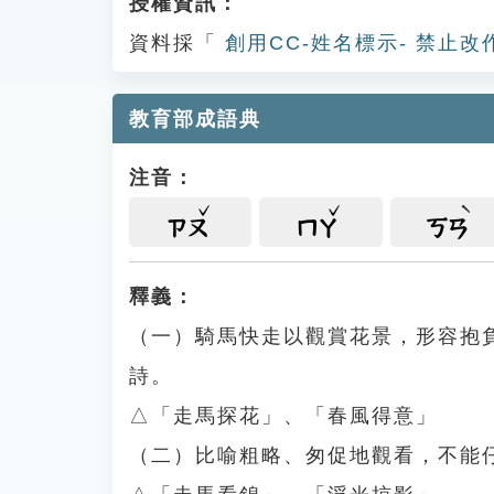
授權資訊：
資料採「
創用CC-姓名標示- 禁止改
教育部成語典
注音：
ㄗㄡ
ㄇㄚ
ㄎㄢ
釋義：
（一）騎馬快走以觀賞花景，形容抱
詩。
△「走馬探花」、「春風得意」
（二）比喻粗略、匆促地觀看，不能