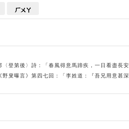
ㄏㄨㄚ
郊〈登第後〉詩：「春風得意馬蹄疾，一日看盡長
《野叟曝言》第四七回：「李姓道：『吾兄用意甚
花