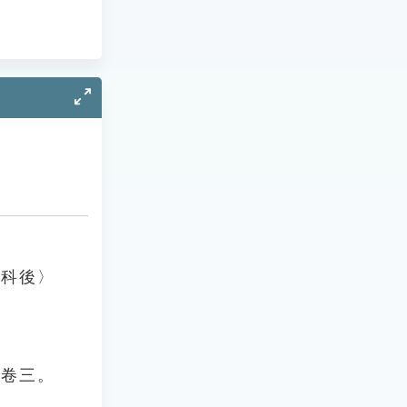
登科後〉
》卷三。