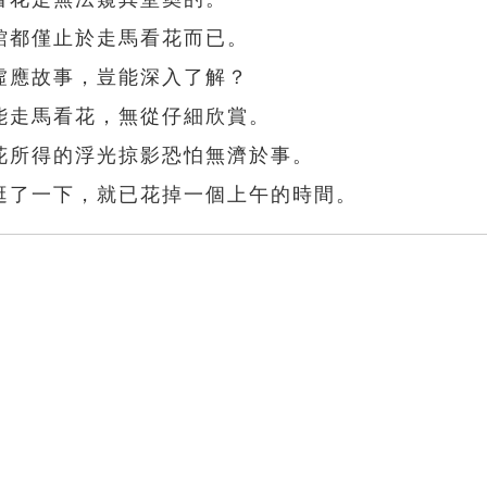
館都僅止於走馬看花而已。
虛應故事，豈能深入了解？
能走馬看花，無從仔細欣賞。
花所得的浮光掠影恐怕無濟於事。
逛了一下，就已花掉一個上午的時間。