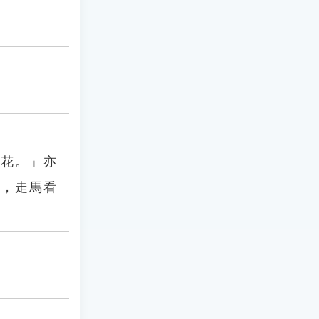
安花。」亦
深，走馬看