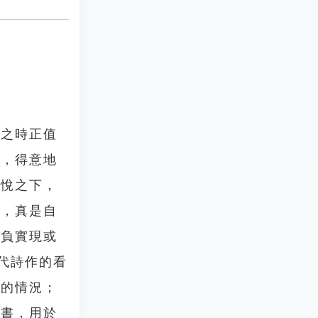
榜之時正值
風，得意地
喜悅之下，
滿，真是自
抱負實現或
代詩作的看
含的情況；
此書，用於