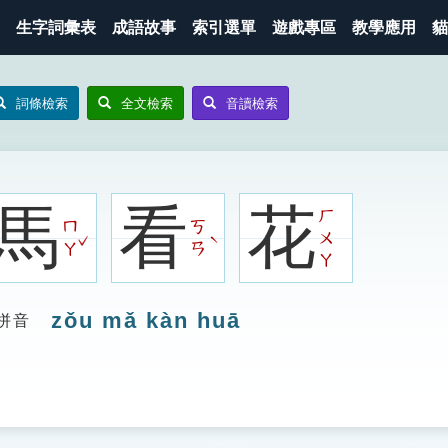
生字詞彙表
成語故事
索引選單
遊戲專區
教學應用
貓
詞條檢索
全文檢索
音讀檢索
馬
看
花
ㄏ
ㄇ
ㄎ
ㄨ
ˇ
ˋ
ㄚ
ㄢ
ㄚ
zǒu mǎ kàn huā
拼音