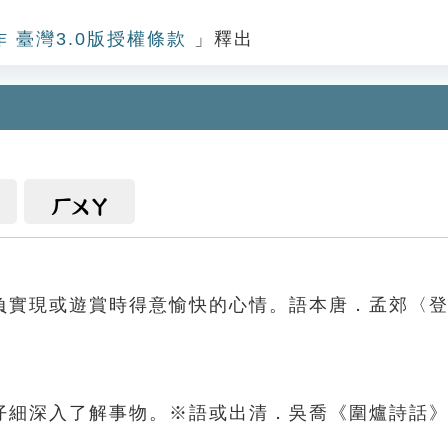
作 臺灣3.0版授權條款
」釋出
ㄏㄨㄚ
負實現或遊賞時得意愉快的心情。語本唐．孟郊〈
仔細深入了解事物。※語或出清．吳喬《圍爐詩話