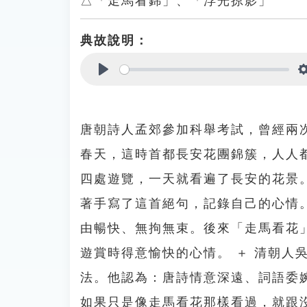
△「走馬看錦」、「浮光掠影」
典故說明：
Play
唐朝詩人孟郊參加科舉考試，曾經兩
春天，這時首都長安花團錦簇，人人
四處遊覽，一天就看遍了長安的花景
著手寫了這首絕句，記錄自己的心情
由暢快、無拘無束。後來「走馬看花
遊賞時得意愉快的心情。 ＋ 清朝人
法。他認為：唐詩情意深遠、詞語委
如果只是像走馬看花那樣看過，就跟