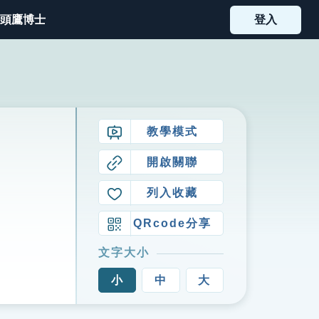
頭鷹博士
登入
教學模式
開啟關聯
列入收藏
QRcode分享
文字大小
小
中
大