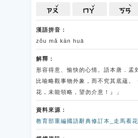
ㄗㄡ
ㄇㄚ
ㄎㄢ
漢語拼音：
zǒu mǎ kàn huā
解釋：
形容得意、愉快的心情。語本唐．孟
比喻略觀事物外象，而不究其底蘊。
花，未能領略，望勿介意！』」
資料來源：
教育部重編國語辭典修訂本_走馬看