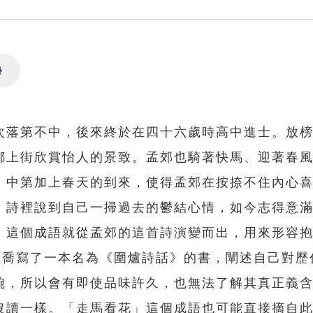
Settings
次落第不中，後來終於在四十六歲時高中進士。放
都上街欣賞怡人的景致。孟郊也騎著快馬、迎著春
。中第加上春天的到來，使得孟郊在按捺不住內心
。詩裡說到自己一掃過去的鬱結心情，如今志得意
」這個成語就從孟郊的這首詩演變而出，用來形容
吳喬寫了一本名為《圍爐詩話》的書，闡述自己對歷
婉，所以會有即使品味許久，也無法了解其真正義
沒讀一樣。「走馬看花」這個成語也可能直接摘自