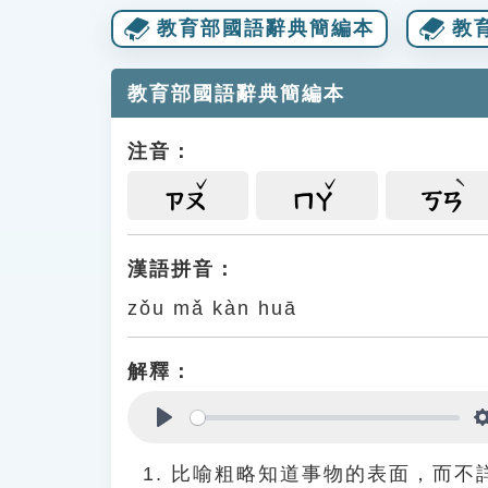
教育部國語辭典簡編本
教
教育部國語辭典簡編本
注音：
ㄗㄡ
ㄇㄚ
ㄎㄢ
漢語拼音：
zǒu mǎ kàn huā
解釋：
Play
比喻粗略知道事物的表面，而不