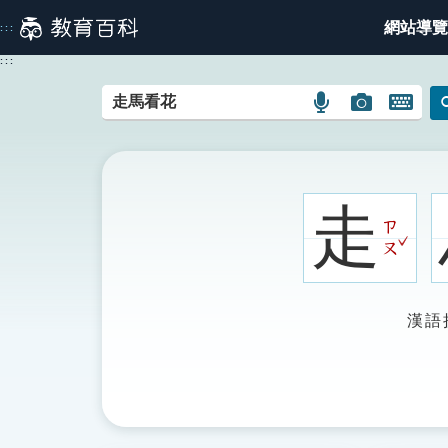
跳
網站導覽
:::
到
主
:::
要
內
語
圖
開
容
言
片
啟
搜
搜
鍵
尋
尋
盤
圖
圖
圖
走
示
示
示
ㄗ
ˇ
ㄡ
漢語