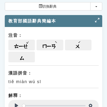
索引選單
切換
切換辭典
知識索引
教育部國語辭典簡編本
單字索引
生命大百科索引
注音：
遊戲專區
ㄊㄧㄝ
ㄇㄧㄢ
ㄨ
教學應用
ㄙ
貓頭鷹博士
漢語拼音：
tiě miàn wú sī
解釋：