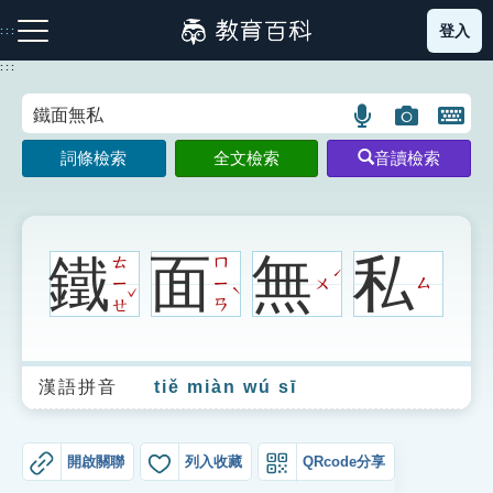
跳
登入
:::
到
主
:::
要
內
語
圖
開
容
注音索引圖示
筆畫索引圖示
部首索引表圖示
言
片
啟
詞條檢索
全文檢索
音讀檢索
搜
搜
鍵
尋
尋
盤
圖
圖
圖
示
示
示
鐵
面
無
私
ㄊ
ㄇ
ˊ
ㄧ
ㄧ
ㄨ
ㄙ
ˇ
ˋ
ㄝ
ㄢ
網站導覽
漢語拼音
tiě miàn wú sī
生字詞彙表
成語故事
開啟關聯
列入收藏
QRcode分享