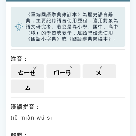
《重編國語辭典修訂本》為歷史語言辭
典，主要記錄語言使用歷程，適用對象為
語文研究者。若您是為小學、國中、高中
（職）的學習或教學，建議您優先使用
《國語小字典》或《國語辭典簡編本》。
注音：
ㄊㄧㄝ
ㄇㄧㄢ
ㄨ
ㄙ
漢語拼音：
tiě miàn wú sī
解釋：