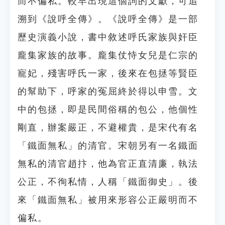
而不偏私。較早出現這個詞的文獻，可追
溯到《說呼全傳》。《說呼全傳》是一部
歷史演義小說，書中敘述呼氏家族與奸臣
龐集家族的故事。龐集仗恃女兒是仁宗的
寵妃，殘害呼氏一家，後來在包拯等賢臣
的幫助下，呼家的冤屈終於得以申雪。文
中的包拯，即是民間俗稱的包公，他個性
剛直，辦案嚴正，不避權貴，是宋代有名
「鐵面無私」的清官。宋朝另有一名鐵面
無私的清官趙抃，他為官正直清廉，執法
公正，不徇私情，人稱「鐵面御史」。後
來「鐵面無私」被用來形容公正嚴明而不
偏私。