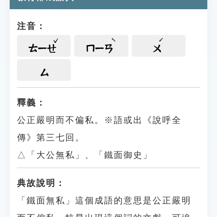
注音：
ㄊㄧㄝ
ㄇㄧㄢ
ㄨ
ㄙ
釋義：
公正嚴明而不偏私。※語或出《說呼全
傳》第三七回。
△「大公無私」、「鐵面御史」
典故說明：
「鐵面無私」這個成語的意思是公正嚴明