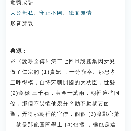
近義成語
大公無私
、
守正不阿
、
鐵面無情
形音辨誤
典源：
※《說呼全傳》第三七回且說龐集因女兒
做了仁宗的 (1)貴妃 ，十分寵幸。那忠孝
王呼得模，自恃宋朝開國的大功臣，世襲
(2)食祿 三千石，黃金十萬兩，朝裡這些同
僚，那個不畏懼他幾分？動不動就要面
聖，弄得那朝裡的官僚，個個 (3)膽戰心驚
，就是那龍圖閣學士 (4)包拯 ，極也是這