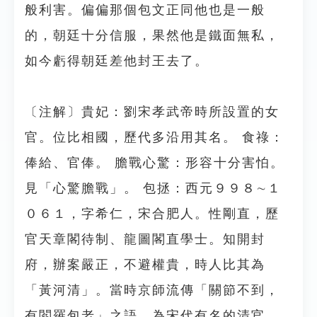
般利害。偏偏那個包文正同他也是一般
的，朝廷十分信服，果然他是鐵面無私，
如今虧得朝廷差他封王去了。
〔注解〕貴妃：劉宋孝武帝時所設置的女
官。位比相國，歷代多沿用其名。 食祿：
俸給、官俸。 膽戰心驚：形容十分害怕。
見「心驚膽戰」。 包拯：西元９９８∼１
０６１，字希仁，宋合肥人。性剛直，歷
官天章閣待制、龍圖閣直學士。知開封
府，辦案嚴正，不避權貴，時人比其為
「黃河清」。當時京師流傳「關節不到，
有閻羅包老」之語，為宋代有名的清官，