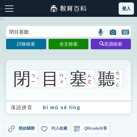
跳
登入
:::
到
主
:::
要
內
語
圖
開
容
注音索引圖示
筆畫索引圖示
部首索引表圖示
言
片
啟
詞條檢索
全文檢索
音讀檢索
搜
搜
鍵
尋
尋
盤
圖
圖
圖
示
示
示
閉
目
塞
聽
ㄊ
ㄅ
ㄇ
ㄙ
ㄧ
ˋ
ˋ
ˋ
ㄧ
ㄨ
ㄜ
ㄥ
網站導覽
漢語拼音
bì mù sè tīng
生字詞彙表
成語故事
開啟關聯
列入收藏
QRcode分享