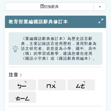
索引選單
切換
切換辭典
知識索引
教育部重編國語辭典修訂本
單字索引
生命大百科索引
《重編國語辭典修訂本》為歷史語言辭
典，主要記錄語言使用歷程，適用對象為
遊戲專區
語文研究者。若您是為小學、國中、高中
（職）的學習或教學，建議您優先使用
《國語小字典》或《國語辭典簡編本》。
教學應用
貓頭鷹博士
注音：
ㄅㄧ
ㄇㄨ
ㄙㄜ
ㄊㄧㄥ