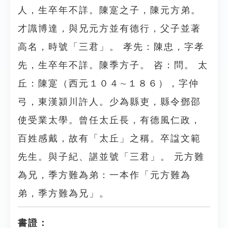
人，生卒年不詳。陳寔之子，陳元方弟。
才識博達，與兄元方並有德行，父子並著
高名，時號「三君」。 孝先：陳忠，字孝
先，生卒年不詳。陳季方子。 咨：問。 太
丘：陳寔（西元１０４∼１８６），字仲
弓，東漢潁川許人。少為縣吏，縣令鄧邵
使受業太學。曾任太丘長，有德風仁政，
百姓感戴，故有「太丘」之稱。卒諡文範
先生。與子紀、諶並號「三君」。 元方難
為兄，季方難為弟：一本作「元方難為
弟，季方難為兄」。
書證：