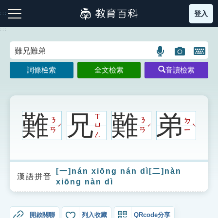
跳
登入
:::
到
主
:::
要
內
語
圖
開
容
注音索引圖示
筆畫索引圖示
部首索引表圖示
言
片
啟
詞條檢索
全文檢索
音讀檢索
搜
搜
鍵
尋
尋
盤
圖
圖
圖
示
示
示
難
兄
難
弟
ㄒ
ㄋ
ㄋ
ㄉ
ㄩ
ˊ
ˊ
ˋ
ㄢ
ㄢ
ㄧ
ㄥ
網站導覽
[一]nán xiōng nán dì[二]nàn
生字詞彙表
漢語拼音
xiōng nàn dì
成語故事
開啟關聯
列入收藏
QRcode分享