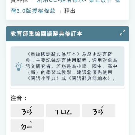
資料採「
創用CC-姓名標示- 禁止改作 臺
灣3.0版授權條款
」釋出
教育部重編國語辭典修訂本
《重編國語辭典修訂本》為歷史語言辭
典，主要記錄語言使用歷程，適用對象為
語文研究者。若您是為小學、國中、高中
（職）的學習或教學，建議您優先使用
《國語小字典》或《國語辭典簡編本》。
注音：
ㄋㄢ
ㄒㄩㄥ
ㄋㄢ
ㄉㄧ