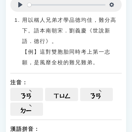
Play
Settings
用以稱人兄弟才學品德均佳，難分高
下。語本南朝宋．劉義慶《世說新
語．德行》。
【例】這對雙胞胎同時考上第一志
願，是風靡全校的難兄難弟。
注音：
ㄋㄢ
ㄒㄩㄥ
ㄋㄢ
ㄉㄧ
漢語拼音：