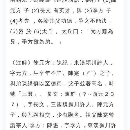
南朝宋．劉義慶《世說新語．德行》(1)陳
元方 子 (2)長文 有英才，與 (3)季方 子
(4)孝先 ，各論其父功德，爭之不能決，
(5)咨 於 (6)太丘 。太丘曰：「元方難為
兄，季方難為弟。 」
〔注解〕陳元方：陳紀，東漢潁川許人，
字元方，生卒年不詳。陳寔（ㄕˊ）之子。
與弟陳諶俱以至德稱，父子並著高名，時
號「三君」。 長文：陳群（？∼西元２３
７），字長文，三國魏潁川許人。陳元方
子，與孔融相交，少有顯名。祖父陳寔曾
謂宗人 季方：陳諶，字季方，東漢潁川許