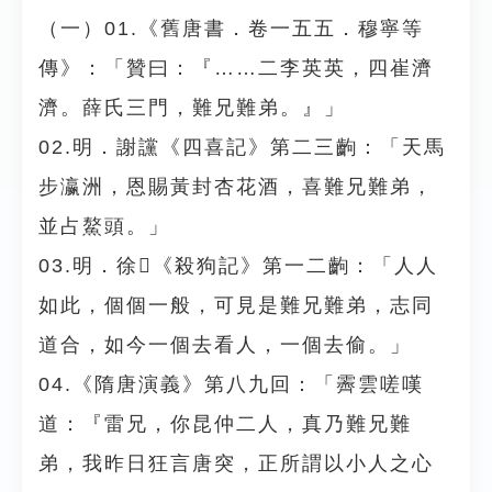
（一）01.《舊唐書．卷一五五．穆寧等
傳》：「贊曰：『……二李英英，四崔濟
濟。薛氏三門，難兄難弟。』」
02.明．謝讜《四喜記》第二三齣：「天馬
步瀛洲，恩賜黃封杏花酒，喜難兄難弟，
並占鰲頭。」
03.明．徐𤱻《殺狗記》第一二齣：「人人
如此，個個一般，可見是難兄難弟，志同
道合，如今一個去看人，一個去偷。」
04.《隋唐演義》第八九回：「霽雲嗟嘆
道：『雷兄，你昆仲二人，真乃難兄難
弟，我昨日狂言唐突，正所謂以小人之心