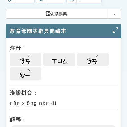
索引選單
切換
切換辭典
知識索引
單字索引
教育部國語辭典簡編本
生命大百科索引
注音：
遊戲專區
ㄋㄢ
ㄒㄩㄥ
ㄋㄢ
教學應用
ㄉㄧ
貓頭鷹博士
漢語拼音：
nán xiōng nán dì
解釋：