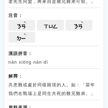
老先生同盟，將來自是難兄難弟可知。」
注音：
ㄋㄢ
ㄒㄩㄥ
ㄋㄢ
ㄉㄧ
漢語拼音：
nàn xiōng nàn dì
解釋：
共患難或處於同樣困境的人。如：「當年
我們在戰場上是同生共死的難兄難弟。」
資料來源：