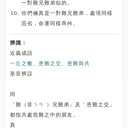
一對難兄難弟似的。
你們倆真是一對難兄難弟，處境同樣
惡劣，命運同樣乖舛。
辨識：
近義成語
一丘之貉
、
患難之交
、
患難與共
形音辨誤
同
「難（音ㄋㄢˋ）兄難弟」及「患難之交」
都指共處危難之中的朋友。
異