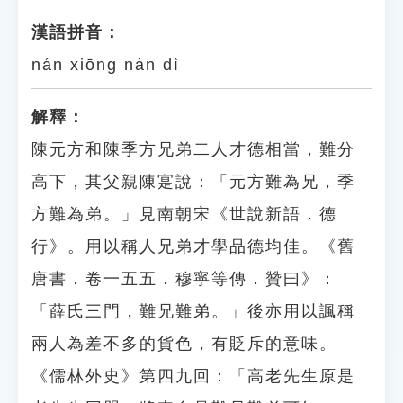
漢語拼音：
nán xiōng nán dì
解釋：
陳元方和陳季方兄弟二人才德相當，難分
高下，其父親陳寔說：「元方難為兄，季
方難為弟。」見南朝宋《世說新語．德
行》。用以稱人兄弟才學品德均佳。《舊
唐書．卷一五五．穆寧等傳．贊曰》：
「薛氏三門，難兄難弟。」後亦用以諷稱
兩人為差不多的貨色，有貶斥的意味。
《儒林外史》第四九回：「高老先生原是