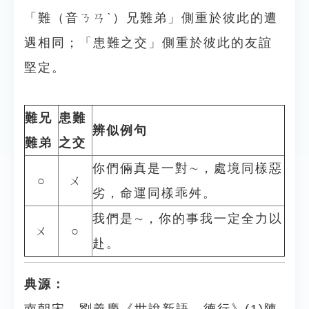
「難（音ㄋㄢˋ）兄難弟」側重於彼此的遭
遇相同；「患難之交」側重於彼此的友誼
堅定。
難兄
患難
辨似例句
難弟
之交
你們倆真是一對∼，處境同樣惡
○
ㄨ
劣，命運同樣乖舛。
我們是∼，你的事我一定全力以
ㄨ
○
赴。
典源：