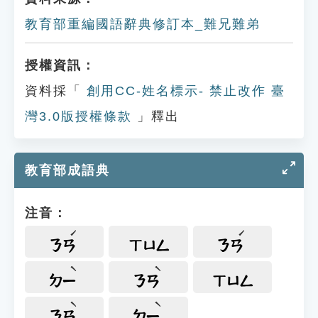
教育部重編國語辭典修訂本_難兄難弟
授權資訊：
資料採「
創用CC-姓名標示- 禁止改作 臺
灣3.0版授權條款
」釋出
教育部成語典
注音：
ㄋㄢ
ㄒㄩㄥ
ㄋㄢ
ㄉㄧ
ㄋㄢ
ㄒㄩㄥ
ㄋㄢ
ㄉㄧ