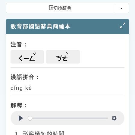
索引選單
切換
切換辭典
知識索引
教育部國語辭典簡編本
單字索引
生命大百科索引
注音：
遊戲專區
ㄑㄧㄥ
ㄎㄜ
教學應用
漢語拼音：
qǐng kè
貓頭鷹博士
解釋：
Play
Settings
形容極短的時間。